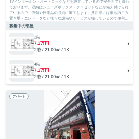
TVインターホン・オートロックなどを設置しているので安全面でも優れ
ております。収納はシューズボックス・クロゼットなどが備え付けられ
ているので、衣類や日用品の収納に重宝します。共用部には敷地内ごみ
置き場・エレベータなど様々な設備やサービスが揃っているので便利で
す。化粧品や洗面道具といった小物をまとめて収納できる洗面化粧台が
募集中の部屋
付いております。大阪市浪速区エリアや地下鉄御堂筋線大国町付近での
お部屋探しは、当社にお任せください。お客様のニーズに合ったお部屋
2階
をご紹介させていただきます。
7.1万円
2階 / 21.00㎡ / 1K
4階
7.1万円
2階 / 21.00㎡ / 1K
アパート