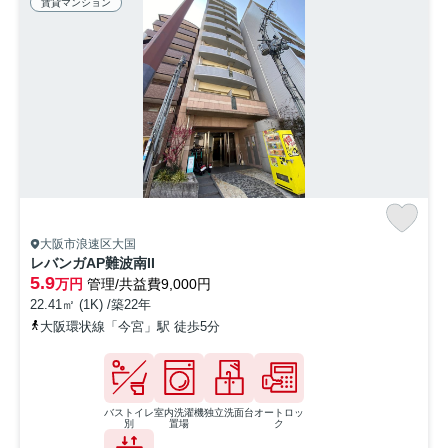
賃貸マンション
大阪市浪速区大国
レバンガAP難波南II
5.9
万円
管理/共益費9,000円
22.41㎡ (1K) /築22年
大阪環状線「今宮」駅 徒歩5分
バストイレ
室内洗濯機
独立洗面台
オートロッ
別
置場
ク