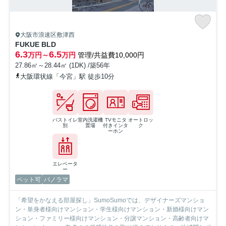
大阪市浪速区敷津西
FUKUE BLD
6.3
6.5
万円～
万円
管理/共益費10,000円
27.86㎡～28.44㎡ (1DK) /築56年
大阪環状線「今宮」駅 徒歩10分
バストイレ
室内洗濯機
TVモニタ
オートロッ
別
置場
付きインタ
ク
ーホン
エレベータ
ー
ペット可
パノラマ
「希望をかなえる部屋探し」SumoSumoでは、デザイナーズマンショ
ン・単身者様向けマンション・学生様向けマンション・新婚様向けマン
ション・ファミリー様向けマンション・分譲マンション・高齢者向けマ