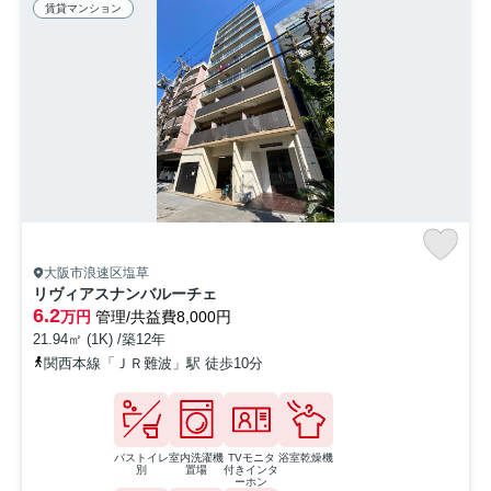
賃貸マンション
大阪市浪速区塩草
リヴィアスナンバルーチェ
6.2
万円
管理/共益費8,000円
21.94㎡ (1K) /築12年
関西本線「ＪＲ難波」駅 徒歩10分
バストイレ
室内洗濯機
TVモニタ
浴室乾燥機
別
置場
付きインタ
ーホン