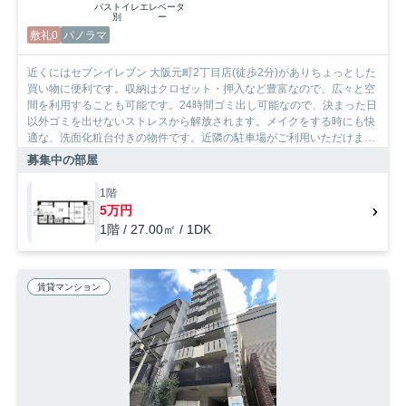
バストイレ
エレベータ
別
ー
敷礼0
パノラマ
近くにはセブンイレブン 大阪元町2丁目店(徒歩2分)がありちょっとした
買い物に便利です。収納はクロゼット・押入など豊富なので、広々と空
間を利用することも可能です。24時間ゴミ出し可能なので、決まった日
以外ゴミを出せないストレスから解放されます。メイクをする時にも快
適な、洗面化粧台付きの物件です。近隣の駐車場がご利用いただけま
す。大阪市浪速区エリアにある賃貸情報のことなら、地域に密着した当
募集中の部屋
社へお任せ下さい。当社は、多種多様な賃貸情報を取り扱っておりま
す。ご要望や不明な点などございましたら、お気軽にご連絡下さい。
1階
5万円
1階 / 27.00㎡ / 1DK
賃貸マンション