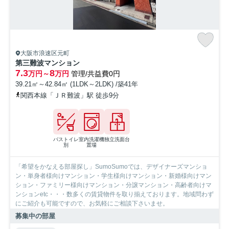
大阪市浪速区元町
第三難波マンション
7.3
8
万円～
万円
管理/共益費0円
39.21㎡～42.84㎡ (1LDK～2LDK) /築41年
関西本線「ＪＲ難波」駅 徒歩9分
バストイレ
室内洗濯機
独立洗面台
別
置場
「希望をかなえる部屋探し」SumoSumoでは、デザイナーズマンショ
ン・単身者様向けマンション・学生様向けマンション・新婚様向けマン
ション・ファミリー様向けマンション・分譲マンション・高齢者向けマ
ンションetc・・・数多くの賃貸物件を取り揃えております。地域問わず
にご紹介も可能ですので、お気軽にご相談下さいませ。
募集中の部屋