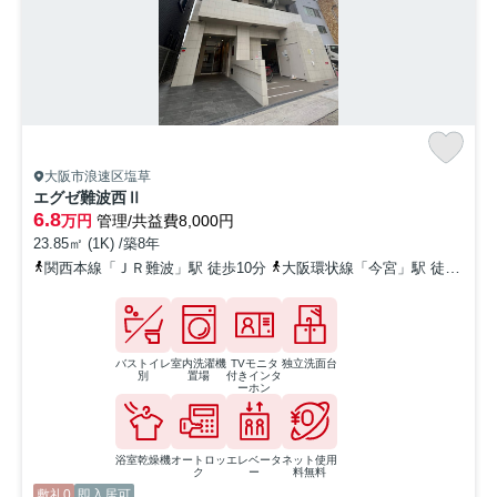
大阪市浪速区塩草
エグゼ難波西Ⅱ
6.8
万円
管理/共益費8,000円
23.85㎡ (1K) /築8年
関西本線「ＪＲ難波」駅 徒歩10分
大阪環状線「今宮」駅 徒歩10分
バストイレ
室内洗濯機
TVモニタ
独立洗面台
別
置場
付きインタ
ーホン
浴室乾燥機
オートロッ
エレベータ
ネット使用
ク
ー
料無料
敷礼0
即入居可