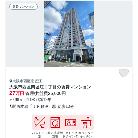
賃貸マンション
大阪市西区南堀江
大阪市西区南堀江１丁目の賃貸マンション
27
万円
管理/共益費25,000円
70.98㎡ (2LDK) /築12年
関西本線「ＪＲ難波」駅 徒歩10分
バストイレ
室内洗濯機
TVモニタ
カウンター
別
置場
付きインタ
キッチン