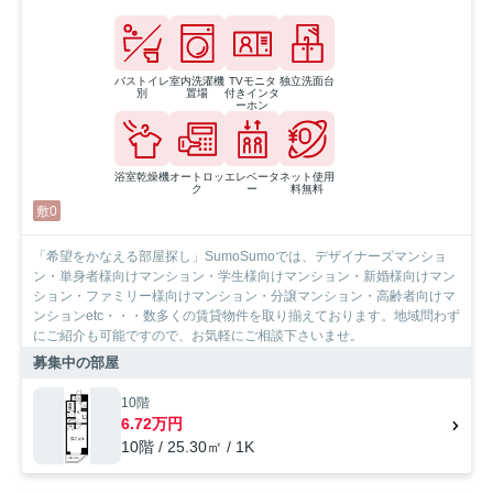
バストイレ
室内洗濯機
TVモニタ
独立洗面台
別
置場
付きインタ
ーホン
浴室乾燥機
オートロッ
エレベータ
ネット使用
ク
ー
料無料
敷0
「希望をかなえる部屋探し」SumoSumoでは、デザイナーズマンショ
ン・単身者様向けマンション・学生様向けマンション・新婚様向けマン
ション・ファミリー様向けマンション・分譲マンション・高齢者向けマ
ンションetc・・・数多くの賃貸物件を取り揃えております。地域問わず
にご紹介も可能ですので、お気軽にご相談下さいませ。
募集中の部屋
10階
6.72万円
10階 / 25.30㎡ / 1K