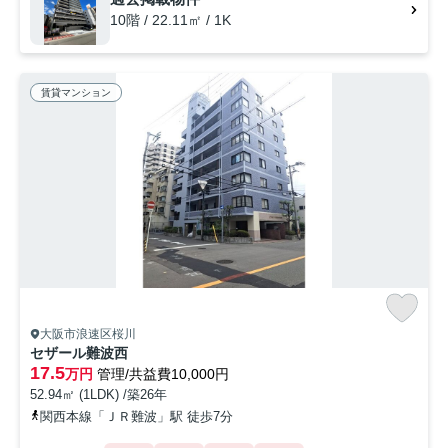
10階 / 22.11㎡ / 1K
賃貸マンション
大阪市浪速区桜川
セザール難波西
17.5
万円
管理/共益費10,000円
52.94㎡ (1LDK) /築26年
関西本線「ＪＲ難波」駅 徒歩7分