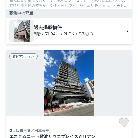
衣類や履き物の整理がしやすく便利です。セキュリティ面は、オートロ
ック・TVインターホンなど充実しているので安心して生活できます。マ
募集中の部屋
ンションタイプのお部屋です。大阪市浪速区の賃貸情報を豊富に扱って
いるSumoSumo心斎橋店は、お客様に満足いただけるお部屋をご提供し
過去掲載物件
ております。
8階 / 59.94㎡ / 2LDK＋S(納戸)
賃貸マンション
大阪市浪速区日本橋東
エステムコート難波サウスプレイスⅦリアン