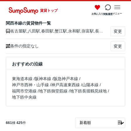
賃貸トップ
メニュー
お気に入り
閲覧履歴
関西本線の賃貸物件一覧
名古屋駅,八田駅,春田駅,蟹江駅,永和駅,弥富駅,長島駅,桑名駅,朝日駅,富田駅,富田浜駅,四日市駅,南四日市駅,河原田駅,河曲駅,加佐登駅,井田川駅,亀山駅,関駅,加太駅,柘植駅,新堂駅,佐那具駅,伊賀上野駅,島ケ原駅,月ケ瀬口駅,大河原駅,笠置駅,加茂駅,木津駅,平城山駅,奈良駅,郡山駅,大和小泉駅,法隆寺駅,王寺駅,三郷駅,河内堅上駅,高井田駅,柏原駅,志紀駅,八尾駅,久宝寺駅,加美駅,平野駅,東部市場前駅,天王寺駅,新今宮駅,今宮駅,ＪＲ難波駅
変更
条件の指定なし
変更
おすすめの沿線
東海道本線
/
阪神本線
/
阪急神戸本線
/
神戸市西神・山手線
/
神戸高速東西線
/
山陽本線
/
福岡市空港線
/
地下鉄御堂筋線
/
地下鉄長堀鶴見緑地
/
地下鉄中央線
661
棟
425
件