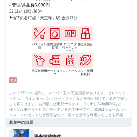
-
管理/共益費6,030円
22.11㎡ (1K) /築3年
地下鉄谷町線「天王寺」駅 徒歩17分
バストイレ
室内洗濯機
TVモニタ
独立洗面台
別
置場
付きインタ
ーホン
浴室乾燥機
オートロッ
エレベータ
ネット使用
ク
ー
料無料
敷0
歩いて279mの場所に、スーパー玉出 恵美須店があります。セキュリテ
ィ面は、TVインターホン・オートロックなどを備え付けているので安心
して暮らせます。共用部には宅配ボックス・ゴミ出し24時間OKなど
様々な設備やサービスが揃っているので便利です。収納はシューズボッ
クス・クロゼットなど豊富なので、広々と空間を利用することも可能で
す。室内設備は浴室乾燥機・洗面所独立などが揃っているので、快適に
募集中の部屋
過ごしやすいお部屋になります。どういった生活を送りたいか。それも
住まい選びでは必要な要素です。新しい住まいでの快適な生活を、当社
過去掲載物件
スタッフがお手伝い致します。