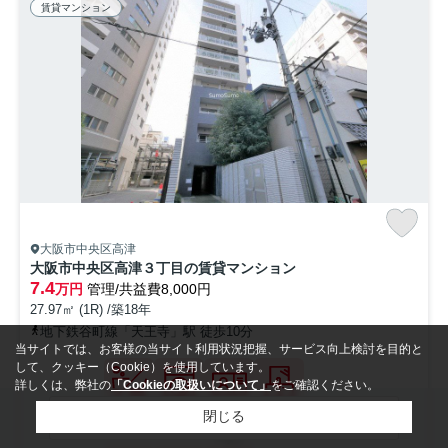
賃貸マンション
大阪市中央区高津
大阪市中央区高津３丁目の賃貸マンション
7.4
万円
管理/共益費8,000円
27.97㎡ (1R) /築18年
地下鉄谷町線「天王寺」駅 徒歩10分
当サイトでは、お客様の当サイト利用状況把握、サービス向上検討を目的と
して、クッキー（Cookie）を使用しています。
詳しくは、弊社の
「Cookieの取扱いについて」
をご確認ください。
検索条件を変更
閉じる
バストイレ
室内洗濯機
TVモニタ
独立洗面台
別
置場
付きインタ
ーホン