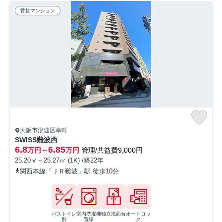
賃貸マンション
大阪市浪速区幸町
SWISS難波西
6.8
6.85
万円～
万円
管理/共益費9,000円
25.20㎡～25.27㎡ (1K) /築22年
関西本線「ＪＲ難波」駅 徒歩10分
バストイレ
室内洗濯機
独立洗面台
オートロッ
別
置場
ク