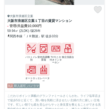
大阪市浪速区立葉
大阪市浪速区立葉１丁目の賃貸マンション
-
管理/共益費10,000円
59.94㎡ (2LDK) /築26年
関西本線「ＪＲ難波」駅 徒歩10分
バストイレ
室内洗濯機
TVモニタ
独立洗面台
別
置場
付きインタ
ーホン
オートロッ
エレベータ
ク
ー
礼0
即入居可
パノラマ
こだわりポイント満載のグランファミールさくらがわ。ライフ塩草店ま
で徒歩5分と近くて、買い物を気軽に済ませたい主婦の方に嬉しい立地
です。忙しい朝でも鏡を見ながらサッと身支度を整えることができる洗
面化粧台を備えております。収納はクロゼット・押入など豊富なので、