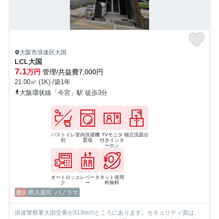
大阪市浪速区大国
LCL大国
7.1
万円
管理/共益費7,000円
21.00㎡ (1K) /築1年
大阪環状線「今宮」駅 徒歩3分
バストイレ
室内洗濯機
TVモニタ
独立洗面台
別
置場
付きインタ
ーホン
オートロッ
エレベータ
ネット使用
ク
ー
料無料
敷0
即入居可
パノラマ
浪速警察署大国交番が313mのところにあります。セキュリティ面は、