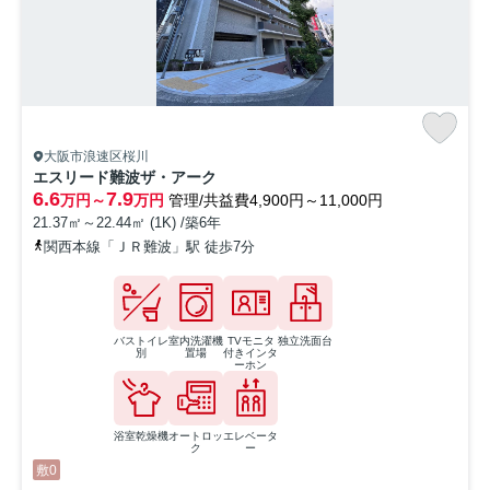
大阪市浪速区桜川
エスリード難波ザ・アーク
6.6
7.9
万円～
万円
管理/共益費4,900円～11,000円
21.37㎡～22.44㎡ (1K) /築6年
関西本線「ＪＲ難波」駅 徒歩7分
バストイレ
室内洗濯機
TVモニタ
独立洗面台
別
置場
付きインタ
ーホン
浴室乾燥機
オートロッ
エレベータ
ク
ー
敷0