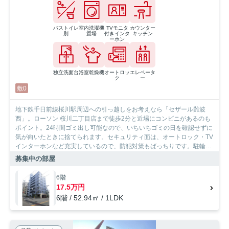
バストイレ
室内洗濯機
TVモニタ
カウンター
別
置場
付きインタ
キッチン
ーホン
独立洗面台
浴室乾燥機
オートロッ
エレベータ
ク
ー
敷0
地下鉄千日前線桜川駅周辺への引っ越しをお考えなら「セザール難波
西」。ローソン 桜川二丁目店まで徒歩2分と近場にコンビニがあるのも
ポイント。24時間ゴミ出し可能なので、いちいちゴミの日を確認せずに
気が向いたときに捨てられます。セキュリティ面は、オートロック・TV
インターホンなど充実しているので、防犯対策もばっちりです。駐輪場
が併設されている物件です。丁寧かつ迅速に対応する事がモットーの当
募集中の部屋
社なら、きっと満足していただけるお部屋探しが可能です。大阪市浪速
区や地下鉄千日前線桜川付近のことならお任せ下さい。
6階
17.5万円
6階 / 52.94㎡ / 1LDK