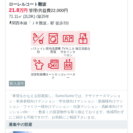
ローレルコート難波
21.8
万円
管理/共益費22,000円
71.11㎡ (2LDK) /築25年
関西本線「ＪＲ難波」駅 徒歩3分
バストイレ
室内洗濯機
TVモニタ
独立洗面台
別
置場
付きインタ
ーホン
浴室乾燥機
オートロッ
エレベータ
ク
ー
即入居可
「希望をかなえる部屋探し」SumoSumoでは、デザイナーズマンショ
ン・単身者様向けマンション・学生様向けマンション・新婚様向けマン
ション・ファミリー様向けマンション・分譲マンション・高齢者向けマ
ンションetc・・・数多くの賃貸物件を取り揃えております。地域問わず
にご紹介も可能ですので、お気軽にご相談下さいませ。
募集中の部屋