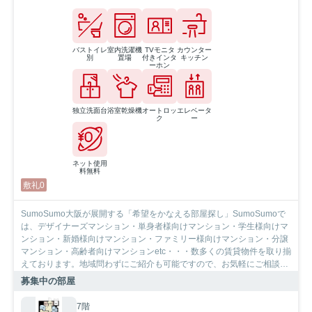
バストイレ
室内洗濯機
TVモニタ
カウンター
別
置場
付きインタ
キッチン
ーホン
独立洗面台
浴室乾燥機
オートロッ
エレベータ
ク
ー
ネット使用
料無料
敷礼0
SumoSumo大阪が展開する「希望をかなえる部屋探し」SumoSumoで
は、デザイナーズマンション・単身者様向けマンション・学生様向けマ
ンション・新婚様向けマンション・ファミリー様向けマンション・分譲
マンション・高齢者向けマンションetc・・・数多くの賃貸物件を取り揃
えております。地域問わずにご紹介も可能ですので、お気軽にご相談下
さいませ。
募集中の部屋
7階