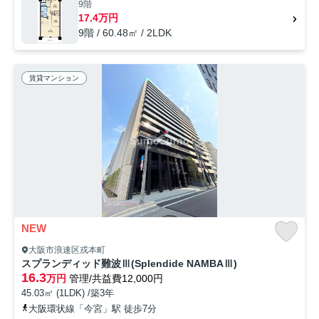
9階
せ下さい。
17.4万円
9階 / 60.48㎡ / 2LDK
賃貸マンション
NEW
大阪市浪速区戎本町
スプランディッド難波Ⅲ(Splendide NAMBAⅢ)
16.3
万円
管理/共益費12,000円
45.03㎡ (1LDK) /築3年
大阪環状線「今宮」駅 徒歩7分