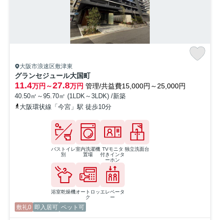
大阪市浪速区敷津東
グランセジュール大国町
11.4
27.8
万円～
万円
管理/共益費15,000円～25,000円
40.50㎡～95.70㎡ (1LDK～3LDK) /新築
大阪環状線「今宮」駅 徒歩10分
バストイレ
室内洗濯機
TVモニタ
独立洗面台
別
置場
付きインタ
ーホン
浴室乾燥機
オートロッ
エレベータ
ク
ー
敷礼0
即入居可
ペット可