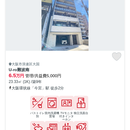
大阪市浪速区大国
U-ro難波南
6.5
万円
管理/共益費5,000円
23.33㎡ (1K) /築9年
大阪環状線「今宮」駅 徒歩2分
バストイレ
室内洗濯機
TVモニタ
独立洗面台
別
置場
付きインタ
ーホン