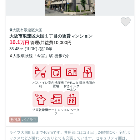
大阪市浪速区大国
大阪市浪速区大国１丁目の賃貸マンション
10.1
万円
管理/共益費10,000円
35.48㎡ (1LDK) /築10年
大阪環状線「今宮」駅 徒歩7分
バストイレ
室内洗濯機
TVモニタ
独立洗面台
別
置場
付きインタ
ーホン
浴室乾燥機
オートロッ
エレベータ
ク
ー
敷礼0
パノラマ
ライフ大国町店まで468mです。共用部にはゴミ出し24時間OK・宅配ボ
ックスなどが備わっておりとても充実しています。セキュリティ面は、