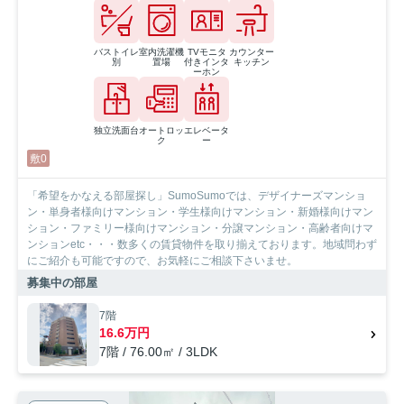
バストイレ
室内洗濯機
TVモニタ
カウンター
別
置場
付きインタ
キッチン
ーホン
独立洗面台
オートロッ
エレベータ
ク
ー
敷0
「希望をかなえる部屋探し」SumoSumoでは、デザイナーズマンショ
ン・単身者様向けマンション・学生様向けマンション・新婚様向けマン
ション・ファミリー様向けマンション・分譲マンション・高齢者向けマ
ンションetc・・・数多くの賃貸物件を取り揃えております。地域問わず
にご紹介も可能ですので、お気軽にご相談下さいませ。
募集中の部屋
7階
16.6万円
7階 / 76.00㎡ / 3LDK