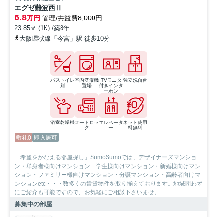
エグゼ難波西Ⅱ
6.8
万円
管理/共益費8,000円
23.85㎡ (1K) /築8年
大阪環状線「今宮」駅 徒歩10分
バストイレ
室内洗濯機
TVモニタ
独立洗面台
別
置場
付きインタ
ーホン
浴室乾燥機
オートロッ
エレベータ
ネット使用
ク
ー
料無料
敷礼0
即入居可
「希望をかなえる部屋探し」SumoSumoでは、デザイナーズマンショ
ン・単身者様向けマンション・学生様向けマンション・新婚様向けマン
ション・ファミリー様向けマンション・分譲マンション・高齢者向けマ
ンションetc・・・数多くの賃貸物件を取り揃えております。地域問わず
にご紹介も可能ですので、お気軽にご相談下さいませ。
募集中の部屋