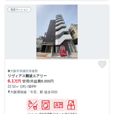
賃貸マンション
大阪市浪速区浪速西
リヴィアス難波エアリー
6.1
万円
管理/共益費8,000円
22.52㎡ (1K) /築8年
大阪環状線「今宮」駅 徒歩10分
バストイレ
室内洗濯機
TVモニタ
独立洗面台