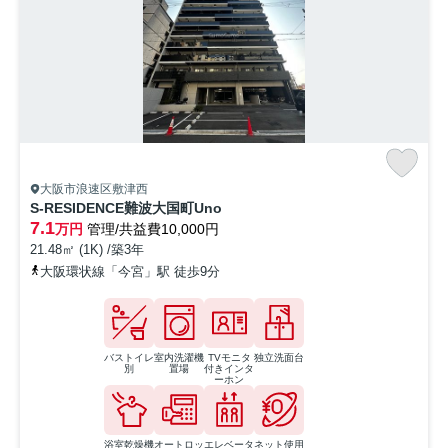
大阪市浪速区敷津西
S-RESIDENCE難波大国町Uno
7.1
万円
管理/共益費10,000円
21.48㎡ (1K) /築3年
大阪環状線「今宮」駅 徒歩9分
バストイレ
室内洗濯機
TVモニタ
独立洗面台
別
置場
付きインタ
ーホン
浴室乾燥機
オートロッ
エレベータ
ネット使用