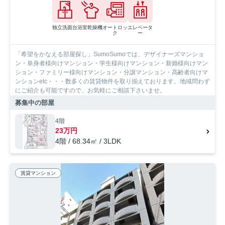
独立洗面台
浴室乾燥機
オートロッ
エレベータ
ク
ー
「希望をかなえる部屋探し」SumoSumoでは、デザイナーズマンショ
ン・単身者様向けマンション・学生様向けマンション・新婚様向けマン
ション・ファミリー様向けマンション・分譲マンション・高齢者向けマ
ンションetc・・・数多くの賃貸物件を取り揃えております。地域問わず
にご紹介も可能ですので、お気軽にご相談下さいませ。
募集中の部屋
4階
23万円
4階 / 68.34㎡ / 3LDK
賃貸マンション