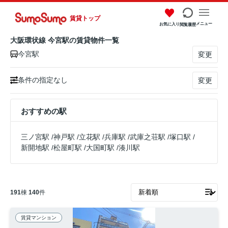
賃貸トップ
メニュー
お気に入り
閲覧履歴
大阪環状線 今宮駅の賃貸物件一覧
今宮駅
変更
条件の指定なし
変更
おすすめの駅
三ノ宮駅
/
神戸駅
/
立花駅
/
兵庫駅
/
武庫之荘駅
/
塚口駅
/
新開地駅
/
松屋町駅
/
大国町駅
/
湊川駅
191
棟
140
件
賃貸マンション