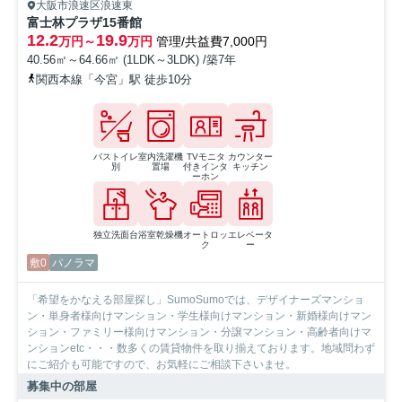
大阪市浪速区浪速東
富士林プラザ15番館
12.2
19.9
万円～
万円
管理/共益費7,000円
40.56㎡～64.66㎡ (1LDK～3LDK) /築7年
関西本線「今宮」駅 徒歩10分
バストイレ
室内洗濯機
TVモニタ
カウンター
別
置場
付きインタ
キッチン
ーホン
独立洗面台
浴室乾燥機
オートロッ
エレベータ
ク
ー
敷0
パノラマ
「希望をかなえる部屋探し」SumoSumoでは、デザイナーズマンショ
ン・単身者様向けマンション・学生様向けマンション・新婚様向けマン
ション・ファミリー様向けマンション・分譲マンション・高齢者向けマ
ンションetc・・・数多くの賃貸物件を取り揃えております。地域問わず
にご紹介も可能ですので、お気軽にご相談下さいませ。
募集中の部屋