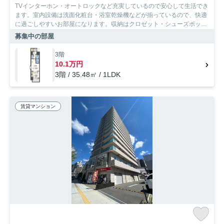
TVインターホン・オートロックなど充実しているので安心して生活でき
ます。室内設備は洗面化粧台・浴室乾燥機などが揃っているので、快適
に過ごしやすいお部屋になります。収納はクロゼット・シューズボック
スなどが備え付けられているので、衣類や日用品の収納に重宝します。
募集中の部屋
新生活のスタートにはお部屋探しが大切。当社は大阪市浪速区や地下鉄
御堂筋線大国町付近で探しているあなたを全力でサポートします。
3階
10.1万円
3階 / 35.48㎡ / 1LDK
賃貸マンション