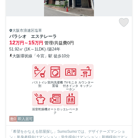
大阪市浪速区塩草
パラシオ エステレーラ
12
15
万円～
万円
管理/共益費0円
51.92㎡ (1K～1LDK) /築24年
大阪環状線「今宮」駅 徒歩10分
バストイレ
室内洗濯機
TVモニタ
カウンター
別
置場
付きインタ
キッチン
ーホン
浴室乾燥機
オートロッ
エレベータ
ク
ー
敷0
即入居可
「希望をかなえる部屋探し」SumoSumoでは、デザイナーズマンショ
ン・単身者様向けマンション・学生様向けマンション・新婚様向けマン