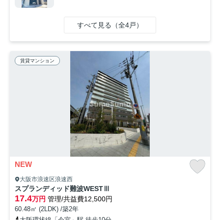
すべて見る（全4戸）
賃貸マンション
NEW
大阪市浪速区浪速西
スプランディッド難波WESTⅢ
17.4
万円
管理/共益費12,500円
60.48㎡ (2LDK) /築2年
大阪環状線「今宮」駅 徒歩10分