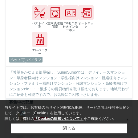
バストイレ
室内洗濯機
TVモニタ
オートロッ
別
置場
付きインタ
ク
ーホン
エレベータ
ー
ペット可
パノラマ
「希望をかなえる部屋探し」SumoSumoでは、デザイナーズマンショ
ン・単身者様向けマンション・学生様向けマンション・新婚様向けマン
ション・ファミリー様向けマンション・分譲マンション・高齢者向けマ
ンションetc・・・数多くの賃貸物件を取り揃えております。地域問わず
にご紹介も可能ですので、お気軽にご相談下さいませ。
募集中の部屋
当サイトでは、お客様の当サイト利用状況把握、サービス向上検討を目的と
して、クッキー（Cookie）を使用しています。
2階
詳しくは、弊社の
「Cookieの取扱いについて」
をご確認ください。
6.3万円
2階 / 28.44㎡ / 1DK
検索条件を変更
閉じる