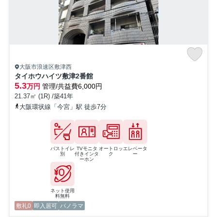
大阪市浪速区敷津西
タイホウハイツ敷津2番館
5.3
万円
管理/共益費6,000円
21.37㎡ (1R) /築41年
大阪環状線「今宮」駅 徒歩7分
バストイレ
TVモニタ
オートロッ
エレベータ
別
付きインタ
ク
ー
ーホン
ネット使用
料無料
敷礼0
即入居可
パノラマ