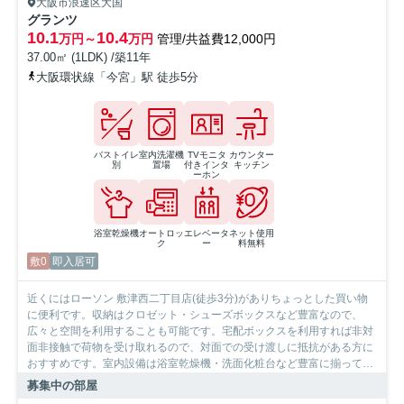
大阪市浪速区大国
グランツ
10.1
10.4
万円～
万円
管理/共益費12,000円
37.00㎡ (1LDK) /築11年
大阪環状線「今宮」駅 徒歩5分
バストイレ
室内洗濯機
TVモニタ
カウンター
別
置場
付きインタ
キッチン
ーホン
浴室乾燥機
オートロッ
エレベータ
ネット使用
ク
ー
料無料
敷0
即入居可
近くにはローソン 敷津西二丁目店(徒歩3分)がありちょっとした買い物
に便利です。収納はクロゼット・シューズボックスなど豊富なので、
広々と空間を利用することも可能です。宅配ボックスを利用すれば非対
面非接触で荷物を受け取れるので、対面での受け渡しに抵抗がある方に
おすすめです。室内設備は浴室乾燥機・洗面化粧台など豊富に揃ってお
り、過ごしやすいお部屋になっております。駐輪場付き物件です。お部
募集中の部屋
屋の情報から周辺地域の情報までお任せください。当社では、地域に詳