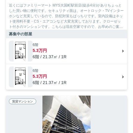
近くにはファミリーマート MYS大国町駅前店(徒歩4分)がありちょっと
した買い物に便利です。セキュリティ面は、オートロック・TVインター
ホンなど充実しているので、防犯対策もばっちりです。室内設備はネッ
ト使用料不要・CS・エアコンなど大変充実しております。クローゼッ
ト付きのマンションです。こちらは現在空家ですので、お早めのご案
内・お引越しも可能です。大阪市浪速区に特化した当社は、確かな地域
募集中の部屋
情報と豊富な賃貸情報を取り扱っています。知識をあまりお持ちでない
方にも親切にサポート致しますので、ぜひお部屋探しは当社にお任せ下
6階
さい。
5.3万円
6階 / 21.37㎡ / 1R
6階
5.3万円
6階 / 21.37㎡ / 1R
賃貸マンション