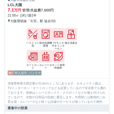
大阪市浪速区大国
LCL大国
7.1
万円
管理/共益費7,000円
21.00㎡ (1K) /築1年
大阪環状線「今宮」駅 徒歩3分
バストイレ
室内洗濯機
TVモニタ
独立洗面台
別
置場
付きインタ
ーホン
オートロッ
エレベータ
ネット使用
ク
ー
料無料
敷0
即入居可
パノラマ
浪速警察署大国交番が313mのところにあります。セキュリティ面は、
TVインターホン・オートロックなどを設置しているので安全面でも優れ
ております。収納はシューズボックス・クロゼットなどが備え付けられ
ているので、衣類や日用品の収納に重宝します。共用部には敷地内ごみ
置き場・エレベータなど様々な設備やサービスが揃っているので便利で
す。化粧品や洗面道具といった小物をまとめて収納できる洗面化粧台が
募集中の部屋
付いております。大阪市浪速区エリアや地下鉄御堂筋線大国町付近での