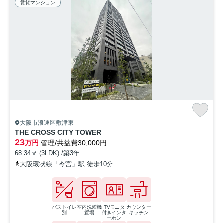
賃貸マンション
大阪市浪速区敷津東
THE CROSS CITY TOWER
23
万円
管理/共益費30,000円
68.34㎡ (3LDK) /築3年
大阪環状線「今宮」駅 徒歩10分
バストイレ
室内洗濯機
TVモニタ
カウンター
別
置場
付きインタ
キッチン
ーホン