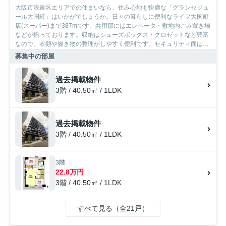
大阪市浪速区エリアでの住まいなら、住み心地も快適な「グランセジュ
ール大国町」はいかがでしょうか。日々の暮らしに便利なライフ大国町
店(スーパー)まで387mです。共用部にはエレベータ・敷地内ごみ置き場
などが揃っております。収納はシューズボックス・クロゼットなど豊富
なので、衣類や履き物の整理がしやすく便利です。セキュリティ面は、
TVインターホン・オートロックなど充実しているので、防犯対策もばっ
募集中の部屋
ちりです。SumoSumoは、満足できるお部屋を紹介する自信がございま
す。大阪市浪速区での住まい探しなら、まずはお気軽にお声かけ下さ
過去掲載物件
い。
3階 / 40.50㎡ / 1LDK
過去掲載物件
3階 / 40.50㎡ / 1LDK
3階
22.8万円
3階 / 40.50㎡ / 1LDK
すべて見る（全21戸）