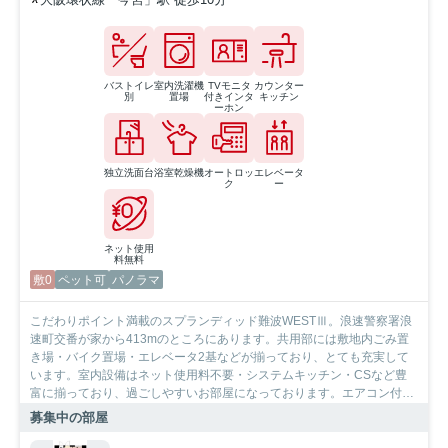
バストイレ
室内洗濯機
TVモニタ
カウンター
別
置場
付きインタ
キッチン
ーホン
独立洗面台
浴室乾燥機
オートロッ
エレベータ
ク
ー
ネット使用
料無料
敷0
ペット可
パノラマ
こだわりポイント満載のスプランディッド難波WESTⅢ。浪速警察署浪
速町交番が家から413mのところにあります。共用部には敷地内ごみ置
き場・バイク置場・エレベータ2基などが揃っており、とても充実して
います。室内設備はネット使用料不要・システムキッチン・CSなど豊
富に揃っており、過ごしやすいお部屋になっております。エアコン付き
のマンションなので、快適に生活できます。きれいな外装・内装がポイ
募集中の部屋
ント。SumoSumo心斎橋店が条件に合わせて大阪市浪速区周辺のお住ま
い探しをお手伝いします。地元の不動産屋さんだからどんな要望もお任