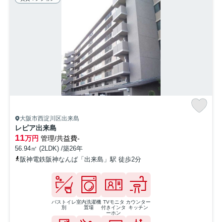
大阪市西淀川区出来島
レピア出来島
11
万円
管理/共益費-
56.94㎡ (2LDK) /築26年
阪神電鉄阪神なんば「出来島」駅 徒歩2分
バストイレ
室内洗濯機
TVモニタ
カウンター
別
置場
付きインタ
キッチン
ーホン