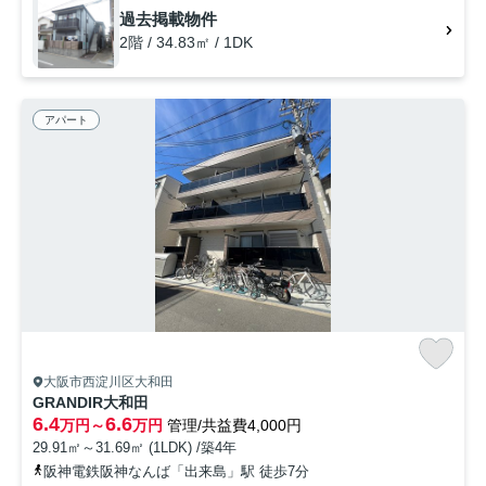
をご検討されているなら、お問い合わせやご連絡をお待ちしておりま
過去掲載物件
す。知識が豊富なスタッフがご対応させて頂きます。
2階 / 34.83㎡ / 1DK
アパート
大阪市西淀川区大和田
GRANDIR大和田
6.4
6.6
万円～
万円
管理/共益費4,000円
29.91㎡～31.69㎡ (1LDK) /築4年
阪神電鉄阪神なんば「出来島」駅 徒歩7分