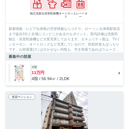
独立洗面台
浴室乾燥機
オートロッ
エレベータ
ク
ー
新着情報：レピア出来島の空室情報ならコチラ。ローソン 出来島駅前店
まで徒歩3分と近場にコンビニがあるのもポイント。室内設備は洗面所
独立・浴室乾燥機など大変充実しております。セキュリティ面は、TVイ
ンターホン・オートロックなど充実しているので、防犯対策もばっちり
です。お部屋選びには欠かせない内覧も、空き部屋であればスムーズで
す。大阪市西淀川区エリアにある賃貸情報のことなら、地域に密着した
募集中の部屋
当社へお任せ下さい。当社は、多種多様な賃貸情報を取り扱っておりま
す。ご要望や不明な点などございましたら、お気軽にご連絡下さい。
4階
11万円
4階 / 56.94㎡ / 2LDK
賃貸マンション