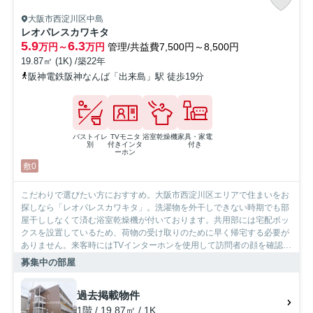
大阪市西淀川区中島
レオパレスカワキタ
5.9
6.3
万円～
万円
管理/共益費7,500円～8,500円
19.87㎡ (1K) /築22年
阪神電鉄阪神なんば「出来島」駅 徒歩19分
バストイレ
TVモニタ
浴室乾燥機
家具・家電
別
付きインタ
付き
ーホン
敷0
こだわりで選びたい方におすすめ。大阪市西淀川区エリアで住まいをお
探しなら「レオパレスカワキタ」。洗濯物を外干しできない時期でも部
屋干ししなくて済む浴室乾燥機が付いております。共用部には宅配ボッ
クスを設置しているため、荷物の受け取りのために早く帰宅する必要が
ありません。来客時にはTVインターホンを使用して訪問者の顔を確認す
ることがきるので安心感があります。通風良好な物件はいつでも気持ち
募集中の部屋
の良い空間です。お使いいただける沿線は2つあり、便利な立地です。
当社には、こだわり条件や特集が満載です。大阪市西淀川区エリアや阪
過去掲載物件
神電鉄阪神なんば出来島付近できっと素敵なお部屋が見つかることでし
ょう。
1階 / 19.87㎡ / 1K