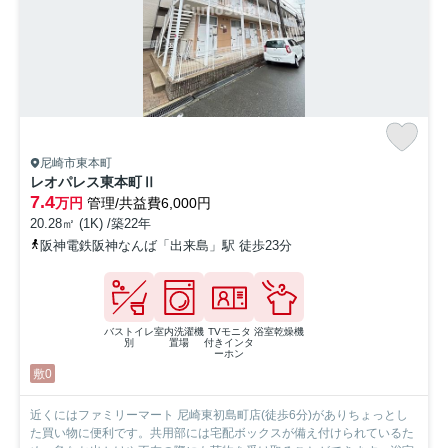
尼崎市東本町
レオパレス東本町Ⅱ
7.4
万円
管理/共益費6,000円
20.28㎡ (1K) /築22年
阪神電鉄阪神なんば「出来島」駅 徒歩23分
バストイレ
室内洗濯機
TVモニタ
浴室乾燥機
別
置場
付きインタ
ーホン
敷0
近くにはファミリーマート 尼崎東初島町店(徒歩6分)がありちょっとし
た買い物に便利です。共用部には宅配ボックスが備え付けられているた