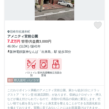
尼崎市杭瀬本町
アメニティ宮前公園
7.2
万円
管理/共益費3,000円
46.00㎡ (1LDK) /築41年
阪神電鉄阪神なんば「出来島」駅 徒歩30分
バストイレ
室内洗濯機
独立洗面台
別
置場
敷0
即入居可
パノラマ
こだわりポイント満載のアメニティ宮前公園。家から徒歩1分にドラッ
グストア「キリン堂 杭瀬店調剤」があります。収納はクロゼット・押入
などが備え付けられているので、衣類や日用品の収納に重宝します。忙
しい朝でも鏡を見ながらサッと身支度を整えることができる洗面化粧台
を備えております。実際に見てみないことにはお部屋選びはできませ