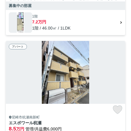
ん。すぐに内覧もできる空き部屋です。こちらは1LDKの物件です。
募集中の部屋
SumoSumoお問い合わせ窓口で住まいをじっくりお探しになりません
か。納得のいく住まい探しを行いましょう。わたくしどもがお手伝い致
1階
します。
7.2万円
1階 / 46.00㎡ / 1LDK
アパート
尼崎市杭瀬南新町
エスポワール杭瀬
8.5
万円
管理/共益費6,000円