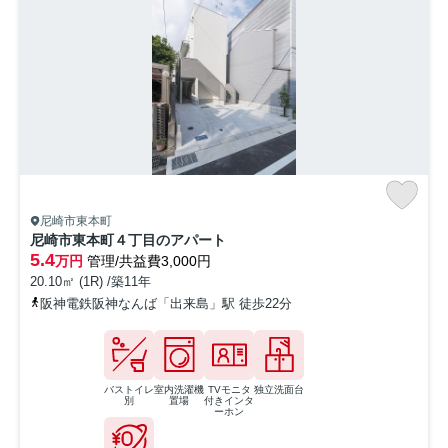
尼崎市東本町
尼崎市東本町４丁目のアパート
5.4
万円
管理/共益費3,000円
20.10㎡ (1R) /築11年
阪神電鉄阪神なんば「出来島」駅 徒歩22分
バストイレ
室内洗濯機
TVモニタ
独立洗面台
別
置場
付きインタ
ーホン