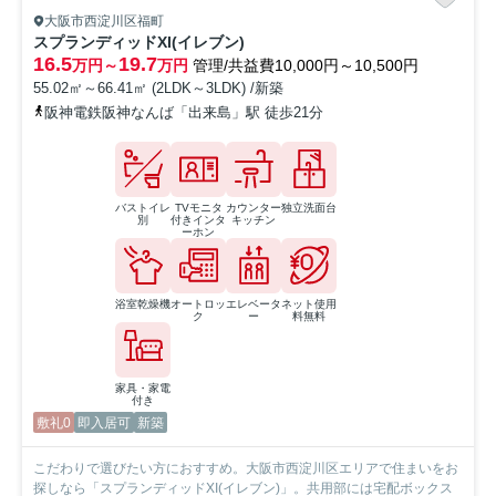
大阪市西淀川区福町
スプランディッドXI(イレブン)
16.5
19.7
万円～
万円
管理/共益費10,000円～10,500円
55.02㎡～66.41㎡ (2LDK～3LDK) /新築
阪神電鉄阪神なんば「出来島」駅 徒歩21分
バストイレ
TVモニタ
カウンター
独立洗面台
別
付きインタ
キッチン
ーホン
浴室乾燥機
オートロッ
エレベータ
ネット使用
ク
ー
料無料
家具・家電
付き
敷礼0
即入居可
新築
こだわりで選びたい方におすすめ。大阪市西淀川区エリアで住まいをお
探しなら「スプランディッドXI(イレブン)」。共用部には宅配ボックス