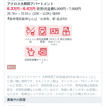
アクロス大和田アパートメント
6.3
6.4
万円～
万円
管理/共益費5,000円～7,000円
28.78㎡～33.81㎡ (1DK～1LDK) /築8年
阪神電鉄阪神なんば「出来島」駅 徒歩8分
バストイレ
室内洗濯機
TVモニタ
独立洗面台
別
置場
付きインタ
ーホン
浴室乾燥機
オートロッ
ク
敷礼0
近くにはファミリーマート 大和田四丁目店(徒歩5分)がありちょっとし
た買い物に便利です。セキュリティ面は、オートロック・TVインターホ
ンなど充実しているので、防犯対策もばっちりです。室内設備は洗面化
粧台・浴室乾燥機などが揃っているので、快適に過ごしやすいお部屋に
なります。収納はシューズボックス・クロゼットなどが備え付けられて
いるので、衣類や日用品の収納に重宝します。流行の海外映画もBS・
募集中の部屋
CSでチェックできますよ。大阪市西淀川区で暮らすなら阪神電鉄阪神