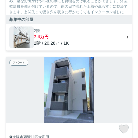
め、急なお出かけや不在の際にも荷物を受け取ることができます。浴室
乾燥機を備え付けているので、雨の日で濡れた上着や傘もすぐに乾燥で
きます。玄関先まで覗き穴を覗きに行かなくてもインターホン越しに誰
が来たのかを確認できるので防犯対策につながります。尼崎市エリアや
募集中の部屋
阪神本線大物付近で、あなたのニーズに合ったお部屋探しをお手伝い致
します。まずは当社へご連絡をお待ちしております。
2階
7.4万円
2階 / 20.28㎡ / 1K
アパート
大阪市西淀川区大和田