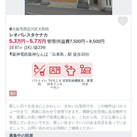
大阪市西淀川区大和田
レオパレスタケナカ
5.3
5.7
万円～
万円
管理/共益費7,500円～8,500円
19.87㎡ (1K) /築23年
阪神電鉄阪神なんば「出来島」駅 徒歩10分
バストイレ
TVモニタ
浴室乾燥機
家具・家電
別
付きインタ
付き
ーホン
敷0
新しい日々を送るにふさわしい、きれいな室内です。この物件はバルコ
ニー付きで、用途に合わせて使用できます。閑静な住宅地にある物件で
す。風通しの良い物件で快適な暮らしを。これから先、どんな暮らしを
実現していきたいですか。新しい住まいでハリのある生活を送っていき
ましょう。お問い合わせもお気軽にご連絡ください。
募集中の部屋