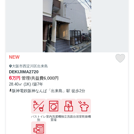
NEW
大阪市西淀川区出来島
DEKIJIMA2720
6
万円
管理/共益費6,000円
28.40㎡ (1K) /築7年
阪神電鉄阪神なんば「出来島」駅 徒歩2分
バストイレ
室内洗濯機
独立洗面台
浴室乾燥機
別
置場