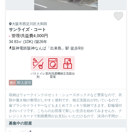
大阪市西淀川区大和田
サンライズ・コート
-
管理/共益費4,000円
34.83㎡ (1DK) /築26年
阪神電鉄阪神なんば「出来島」駅 徒歩9分
バストイレ
室内洗濯機
独立洗面台
別
置場
敷0
即入居可
収納はウォークインクロゼット・シューズボックスなど豊富なので、衣
類や履き物の整理がしやすく便利です。独立洗面台が付いているので、
歯ブラシやドライヤーなどもまとめてスッキリ収納できます。駐輪場付
きのハイツです。こちらのお部屋で新しい生活を始めてみませんか。ク
レジットカードで初期費用がお支払いいただけるので、決済の手間が軽
減できます。社会人になったからには、1DKでゆったりした一人暮らし
募集中の部屋
の生活を。大阪市西淀川区エリアや阪神本線千船付近までのお引っ越し