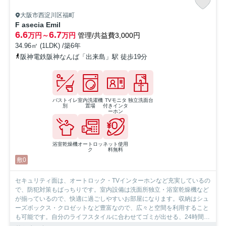
大阪市西淀川区福町
F asecia Emil
6.6
6.7
万円～
万円
管理/共益費3,000円
34.96㎡ (1LDK) /築6年
阪神電鉄阪神なんば「出来島」駅 徒歩19分
バストイレ
室内洗濯機
TVモニタ
独立洗面台
別
置場
付きインタ
ーホン
浴室乾燥機
オートロッ
ネット使用
ク
料無料
敷0
セキュリティ面は、オートロック・TVインターホンなど充実しているの
で、防犯対策もばっちりです。室内設備は洗面所独立・浴室乾燥機など
が揃っているので、快適に過ごしやすいお部屋になります。収納はシュ
ーズボックス・クロゼットなど豊富なので、広々と空間を利用すること
も可能です。自分のライフスタイルに合わせてゴミが出せる、24時間ゴ