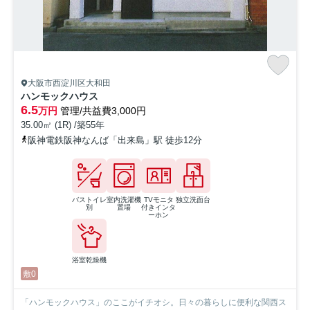
大阪市西淀川区大和田
ハンモックハウス
6.5
万円
管理/共益費3,000円
35.00㎡ (1R) /築55年
阪神電鉄阪神なんば「出来島」駅 徒歩12分
バストイレ
室内洗濯機
TVモニタ
独立洗面台
別
置場
付きインタ
ーホン
浴室乾燥機
敷0
「ハンモックハウス」のここがイチオシ。日々の暮らしに便利な関西ス