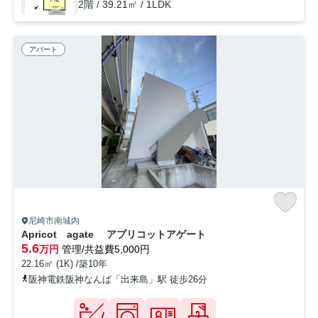
2階 / 39.21㎡ / 1LDK
アパート
尼崎市南城内
Apricot agate アプリコットアゲート
5.6
万円
管理/共益費5,000円
22.16㎡ (1K) /築10年
阪神電鉄阪神なんば「出来島」駅 徒歩26分