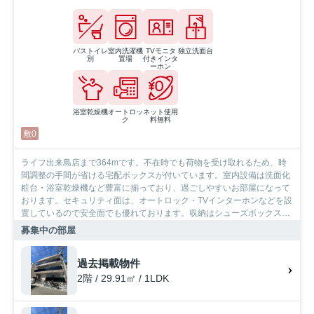
バストイレ
室内洗濯機
TVモニタ
独立洗面台
別
置場
付きインタ
ーホン
浴室乾燥機
オートロッ
ネット使用
ク
料無料
敷0
ライフ出来島店まで364mです。不在時でも荷物を受け取れるため、時
間調整の手間が省ける宅配ボックスが付いています。室内設備は洗面化
粧台・浴室乾燥機など豊富に揃っており、過ごしやすいお部屋になって
おります。セキュリティ面は、オートロック・TVインターホンなどを設
置しているので安全面でも優れております。収納はシューズボックス・
クロゼットなどが備え付けられているので、衣類や日用品の収納に重宝
募集中の部屋
します。阪神電鉄阪神なんば出来島の近くでお住まいをお探しなら
SumoSumoお問い合わせ窓口にご連絡ください。設備が充実したお住ま
過去掲載物件
いの情報をご提供いたします。
2階 / 29.91㎡ / 1LDK