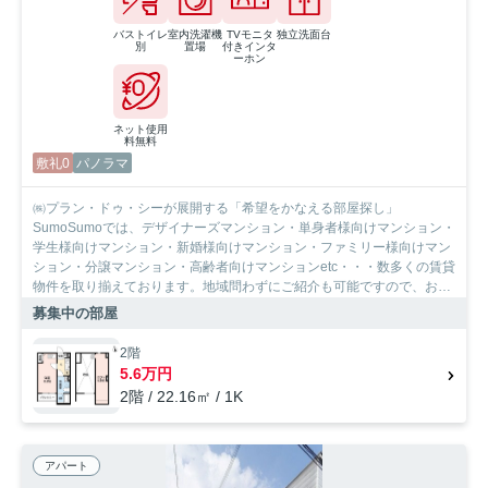
バストイレ
室内洗濯機
TVモニタ
独立洗面台
別
置場
付きインタ
ーホン
ネット使用
料無料
敷礼0
パノラマ
㈱プラン・ドゥ・シーが展開する「希望をかなえる部屋探し」
SumoSumoでは、デザイナーズマンション・単身者様向けマンション・
学生様向けマンション・新婚様向けマンション・ファミリー様向けマン
ション・分譲マンション・高齢者向けマンションetc・・・数多くの賃貸
物件を取り揃えております。地域問わずにご紹介も可能ですので、お気
軽にご相談下さいませ。
募集中の部屋
2階
5.6万円
2階 / 22.16㎡ / 1K
アパート