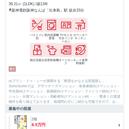
39.21㎡ (1LDK) /築13年
阪神電鉄阪神なんば「出来島」駅 徒歩33分
バストイレ
室内洗濯機
TVモニタ
カウンター
別
置場
付きインタ
キッチン
ーホン
独立洗面台
浴室乾燥機
オートロッ
ネット使用
ク
料無料
敷0
㈱プラン・ドゥ・シーが展開する「希望をかなえる部屋探し」
SumoSumoでは、デザイナーズマンション・単身者様向けマンション・
学生様向けマンション・新婚様向けマンション・ファミリー様向けマン
ション・分譲マンション・高齢者向けマンションetc・・・数多くの賃貸
物件を取り揃えております。地域問わずにご紹介も可能ですので、お気
軽にご相談下さいませ。
募集中の部屋
2階
8.5万円