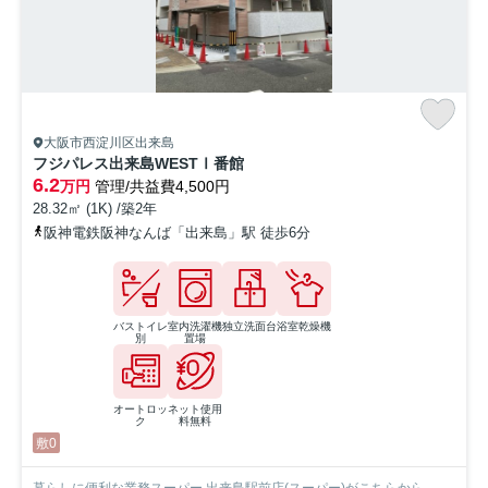
大阪市西淀川区出来島
フジパレス出来島WESTⅠ番館
6.2
万円
管理/共益費4,500円
28.32㎡ (1K) /築2年
阪神電鉄阪神なんば「出来島」駅 徒歩6分
バストイレ
室内洗濯機
独立洗面台
浴室乾燥機
別
置場
オートロッ
ネット使用
ク
料無料
敷0
暮らしに便利な業務スーパー 出来島駅前店(スーパー)がこちらから