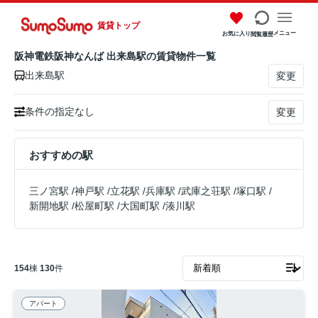
賃貸トップ
メニュー
お気に入り
閲覧履歴
阪神電鉄阪神なんば 出来島駅の賃貸物件一覧
出来島駅
変更
条件の指定なし
変更
おすすめの駅
三ノ宮駅
/
神戸駅
/
立花駅
/
兵庫駅
/
武庫之荘駅
/
塚口駅
/
新開地駅
/
松屋町駅
/
大国町駅
/
湊川駅
154
棟
130
件
アパート