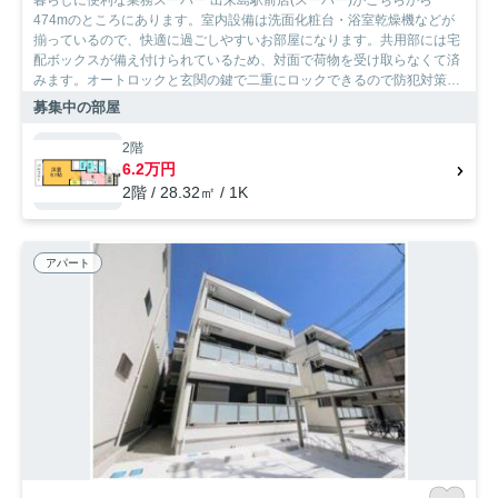
474mのところにあります。室内設備は洗面化粧台・浴室乾燥機などが
揃っているので、快適に過ごしやすいお部屋になります。共用部には宅
配ボックスが備え付けられているため、対面で荷物を受け取らなくて済
みます。オートロックと玄関の鍵で二重にロックできるので防犯対策に
つながります。このアパートはバルコニー付きです。コートなども扱い
募集中の部屋
やすいクロゼットが設置されています。お部屋探しも楽しく。大阪市西
淀川区や阪神電鉄阪神なんば出来島付近のことなら当社へご連絡下さ
2階
い。経験豊富なスタッフがお待ちしております。
6.2万円
2階 / 28.32㎡ / 1K
アパート