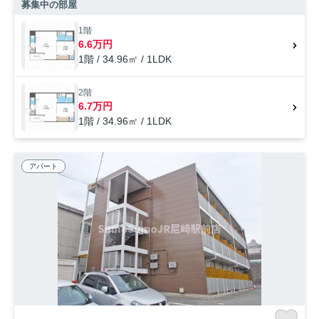
ミ出し可能な物件です。クレジットカードで初期費用がお支払いいただ
募集中の部屋
けるので、決済の手間が軽減できます。憧れのシステムキッチンで快適
なクッキングライフを。お客様に素敵なお部屋をご提供いたします。阪
1階
神電鉄阪神なんば福エリアでお部屋探しをするのであれば、当社スタッ
6.6万円
フにお任せください。
1階 / 34.96㎡ / 1LDK
2階
6.7万円
1階 / 34.96㎡ / 1LDK
アパート