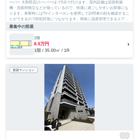
ーパー 大和田店(スーパー)まで5分で行けます。室内設備は浴室乾燥
機・洗面所独立などが揃っているので、快適に過ごしやすいお部屋にな
ります。来客時にはTVインターホンを使用して訪問者の顔を確認するこ
とができるので防犯対策につながります。簡単に温度管理できるエアコ
ン付きのマンション。住まい探しの条件というのは、人によって異なり
募集中の部屋
ます。SumoSumoお問い合わせ窓口なら、お客様の希望条件にマッチし
たお部屋をお探ししますので、大阪市西淀川区周辺の住まい探しはお任
1階
せ下さい。
6.5万円
1階 / 35.00㎡ / 1R
賃貸マンション