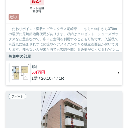
ネット使用
料無料
敷礼0
こだわりポイント満載のグランクラス尼崎東。こちらの物件から370m
の場所に尼崎築地郵便局があります。収納はクロゼット・シューズボッ
クスなど豊富なので、広々と空間を利用することも可能です。入浴後で
も湿気に悩まされずに化粧やヘアメイクができる独立洗面台が付いてお
ります。知らない人が来た時でも玄関を開ける必要がなくなるTVインタ
ーホンを備えております。初期費用のカード決済ができます。住まいを
募集中の部屋
楽しむ。そうすれば、より快適な生活を送ることができるでしょう。快
適な住まいをお客様と共にお探し致します。
1階
5.4万円
1階 / 20.10㎡ / 1R
アパート