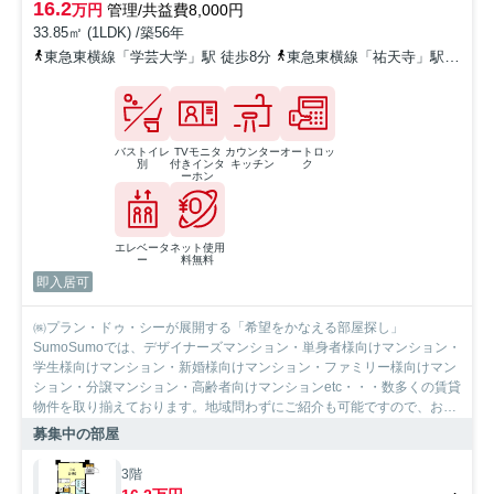
16.2
万円
管理/共益費8,000円
33.85㎡ (1LDK) /築56年
東急東横線「学芸大学」駅 徒歩8分
東急東横線「祐天寺」駅 徒歩20分
バストイレ
TVモニタ
カウンター
オートロッ
別
付きインタ
キッチン
ク
ーホン
エレベータ
ネット使用
ー
料無料
即入居可
㈱プラン・ドゥ・シーが展開する「希望をかなえる部屋探し」
SumoSumoでは、デザイナーズマンション・単身者様向けマンション・
学生様向けマンション・新婚様向けマンション・ファミリー様向けマン
ション・分譲マンション・高齢者向けマンションetc・・・数多くの賃貸
物件を取り揃えております。地域問わずにご紹介も可能ですので、お気
軽にご相談下さいませ。
募集中の部屋
3階