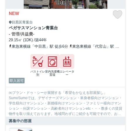
NEW
目黒区青葉台
ペガサスマンション青葉台
-
管理/共益費-
29.15㎡ (1DK) /築44年
東急東横線「中目黒」駅 徒歩6分
東急東横線「代官山」駅 徒歩12分
バストイレ
室内洗濯機
エレベータ
別
置場
ー
即入居可
㈱プラン・ドゥ・シーが展開する「希望をかなえる部屋探し」
SumoSumoでは、デザイナーズマンション・単身者様向けマンション・
学生様向けマンション・新婚様向けマンション・ファミリー様向けマン
ション・分譲マンション・高齢者向けマンションetc・・・数多くの賃貸
物件を取り揃えております。地域問わずにご紹介も可能ですので、お気
軽にご相談下さいませ。
募集中の部屋