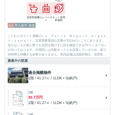
ーホン
浴室乾燥機
エレベータ
ネット使用
ー
料無料
礼0
即入居可
新築
こだわりポイント満載のＬａ Ｐｅｒｌａ Ｍｅｇｕｒｏ－Ｈｉｇａｓ
ｈｉｙａｍａＩＩ。目黒警察署宿山交番が351mのところにあります。
知らない人が来た時でも玄関を開けずに顔を確認できるTVインターホン
が付いております。共用部には宅配ボックスを設置しているため、家で
何時間も待機する必要がありません。室内設備は洗面所独立・浴室乾燥
機など大変充実しております。収納はシューズボックス・ウォークイン
募集中の部屋
クロゼットなど豊富なので、衣類や履き物の整理がしやすく便利です。
東急田園都市線池尻大橋周辺で住まい探しをするのであれば、
過去掲載物件
SumoSumo渋谷店にご依頼ください。
1階 / 41.27㎡ / 1LDK＋S(納戸)
1階
30.7万円
1階 / 41.27㎡ / 1LDK＋S(納戸)
1階