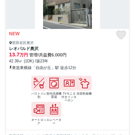
NEW
世田谷区奥沢
レオパルド奥沢
13.7
万円
管理/共益費6,000円
42.39㎡ (1DK) /築23年
東急東横線「自由が丘」駅 徒歩12分
バストイレ
室内洗濯機
TVモニタ
浴室乾燥機
別
置場
付きインタ
ーホン
オートロッ
エレベータ
ク
ー