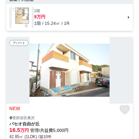
です。築3年の物件です。住まいに関する情報を数多く提供しておりま
す。より自分に適した住まい選びをしていきましょう。私たちもサポー
1階
ト致します。
9万円
1階 / 15.24㎡ / 1R
アパート
NEW
世田谷区奥沢
パセオ自由が丘
16.5
万円
管理/共益費5,000円
42.85㎡ (1LDK) /築10年