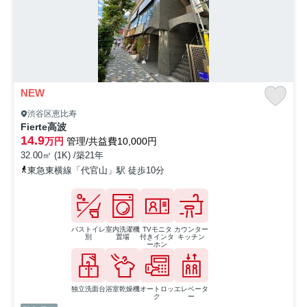
NEW
渋谷区恵比寿
Fierte高波
14.9
万円
管理/共益費10,000円
32.00㎡ (1K) /築21年
東急東横線「代官山」駅 徒歩10分
バストイレ
室内洗濯機
TVモニタ
カウンター
別
置場
付きインタ
キッチン
ーホン
独立洗面台
浴室乾燥機
オートロッ
エレベータ
ク
ー