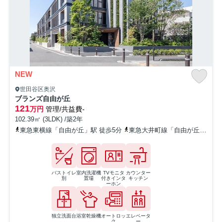
NEW
世田谷区奥沢
ブランズ自由が丘
121
万円
管理/共益費-
102.39㎡ (3LDK) /築2年
東急東横線「自由が丘」駅 徒歩5分
東急大井町線「自由が丘」駅 徒歩5分
バストイレ
室内洗濯機
TVモニタ
カウンター
別
置場
付きインタ
キッチン
ーホン
独立洗面台
浴室乾燥機
オートロッ
エレベータ
ク
ー