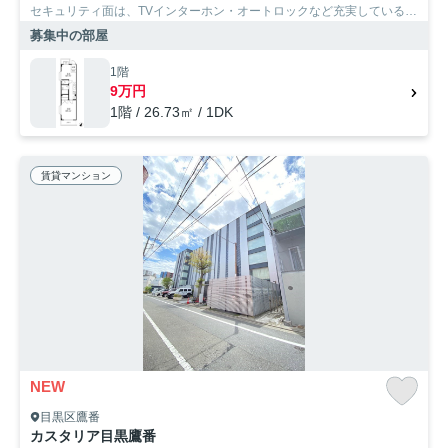
セキュリティ面は、TVインターホン・オートロックなど充実しているの
で安心して生活できます。閑静な住宅地にあるマンションです。これま
募集中の部屋
でも、これからもSumoSumoお問い合わせ窓口は為になる不動産情報を
ご提供して参ります。東急東横線学芸大学を中心に住まい探しをお手伝
1階
い致します。
9万円
1階 / 26.73㎡ / 1DK
賃貸マンション
NEW
目黒区鷹番
カスタリア目黒鷹番