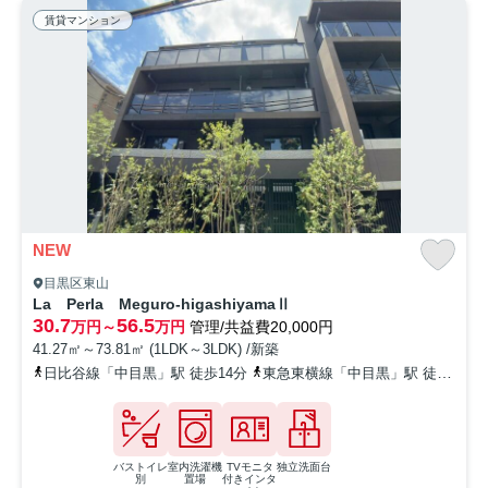
賃貸マンション
NEW
目黒区東山
La Perla Meguro-higashiyamaⅡ
30.7
56.5
万円～
万円
管理/共益費20,000円
41.27㎡～73.81㎡ (1LDK～3LDK) /新築
日比谷線「中目黒」駅 徒歩14分
東急東横線「中目黒」駅 徒歩14分
バストイレ
室内洗濯機
TVモニタ
独立洗面台
別
置場
付きインタ