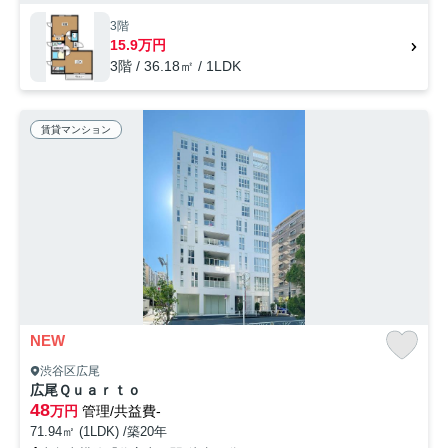
ンです。東急東横線学芸大学の近くでお住まいをお探しならSumoSumo
渋谷店にご連絡ください。設備が充実したお住まいの情報をご提供いた
3階
します。
15.9万円
3階 / 36.18㎡ / 1LDK
賃貸マンション
NEW
渋谷区広尾
広尾Ｑｕａｒｔｏ
48
万円
管理/共益費-
71.94㎡ (1LDK) /築20年