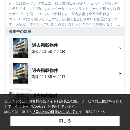
近くにはローソン 道玄坂二丁目店(徒歩1分)がありちょっとした買い物
に便利です。共用部にはエレベータ・コインランドリーなど様々な設備
やサービスが揃っているので便利です。室内設備は全室照明付き・エア
コン・BSなどが揃っているので、快適に過ごしやすいお部屋になりま
す。天板が一体となっているためコンロとシンクの間に隙間がなく、掃
除がしやすいシステムキッチンがあります。SumoSumo渋谷店は、満足
募集中の部屋
できるお部屋を紹介する自信がございます。渋谷区での住まい探しな
ら、まずはお気軽にお声かけ下さい。
過去掲載物件
3階 / 11.59㎡ / 1R
過去掲載物件
3階 / 11.59㎡ / 1R
過去掲載物件
当サイトでは、お客様の当サイト利用状況把握、サービス向上検討を目的と
3階 / 11.59㎡ / 1R
して、クッキー（Cookie）を使用しています。
詳しくは、弊社の
「Cookieの取扱いについて」
をご確認ください。
検索条件を変更
閉じる
賃貸マンション