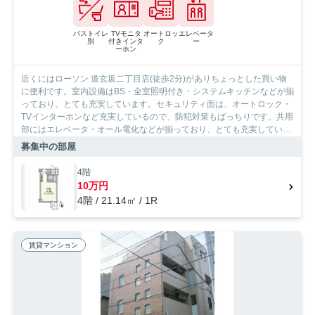
バストイレ
TVモニタ
オートロッ
エレベータ
別
付きインタ
ク
ー
ーホン
近くにはローソン 道玄坂二丁目店(徒歩2分)がありちょっとした買い物
に便利です。室内設備はBS・全室照明付き・システムキッチンなどが揃
っており、とても充実しています。セキュリティ面は、オートロック・
TVインターホンなど充実しているので、防犯対策もばっちりです。共用
部にはエレベータ・オール電化などが揃っており、とても充実していま
す。1人暮らしはおしゃれな1Rでいかがでしょうか。こちらは現在空家
募集中の部屋
の物件です。京王井の頭線神泉周辺での住まい探しをSumoSumo渋谷店
がサポートいたします。ご希望の条件など、何なりとお申し付けくださ
4階
い。
10万円
4階 / 21.14㎡ / 1R
賃貸マンション