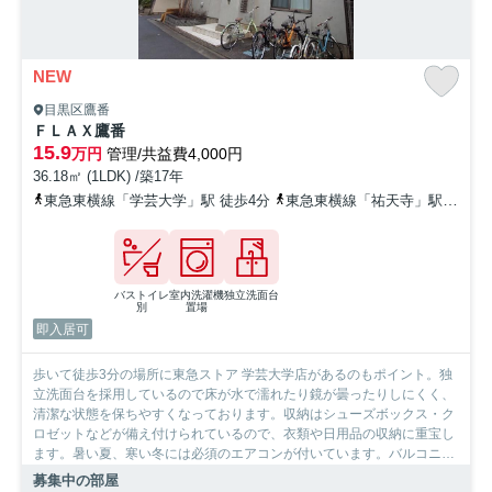
NEW
目黒区鷹番
ＦＬＡＸ鷹番
15.9
万円
管理/共益費4,000円
36.18㎡ (1LDK) /築17年
東急東横線「学芸大学」駅 徒歩4分
東急東横線「祐天寺」駅 徒歩13分
バストイレ
室内洗濯機
独立洗面台
別
置場
即入居可
歩いて徒歩3分の場所に東急ストア 学芸大学店があるのもポイント。独
立洗面台を採用しているので床が水で濡れたり鏡が曇ったりしにくく、
清潔な状態を保ちやすくなっております。収納はシューズボックス・ク
ロゼットなどが備え付けられているので、衣類や日用品の収納に重宝し
ます。暑い夏、寒い冬には必須のエアコンが付いています。バルコニー
付きの物件です。共用設備の充実している、楽しく生活できるマンショ
募集中の部屋