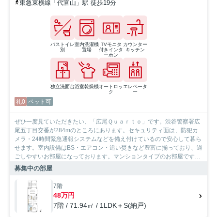
東急東横線「代官山」駅 徒歩19分
バストイレ
室内洗濯機
TVモニタ
カウンター
別
置場
付きインタ
キッチン
ーホン
独立洗面台
浴室乾燥機
オートロッ
エレベータ
ク
ー
礼0
ペット可
ぜひ一度見ていただきたい、「広尾Ｑｕａｒｔｏ」です。渋谷警察署広
尾五丁目交番が284mのところにあります。セキュリティ面は、防犯カ
メラ・24時間緊急通報システムなどを備え付けているので安心して暮ら
せます。室内設備はBS・エアコン・追い焚きなど豊富に揃っており、過
ごしやすいお部屋になっております。マンションタイプのお部屋です。
貴重な時間を大切にしたいビジネスマンにおすすめの交通のアクセスが
募集中の部屋
良いマンションです。住まい探しの際には、実際に住んでみた時のこと
を想像しながら進めていくことが大事です。より良い住まいをご提供致
7階
します。
48万円
7階 / 71.94㎡ / 1LDK＋S(納戸)