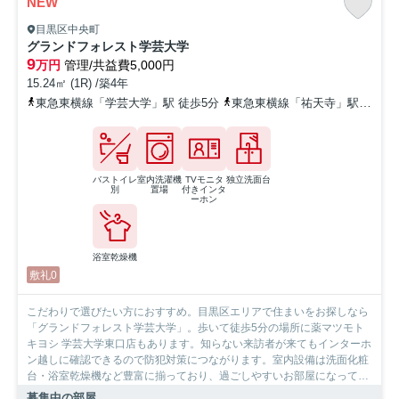
NEW
目黒区中央町
グランドフォレスト学芸大学
9
万円
管理/共益費5,000円
15.24㎡ (1R) /築4年
東急東横線「学芸大学」駅 徒歩5分
東急東横線「祐天寺」駅 徒歩10分
バストイレ
室内洗濯機
TVモニタ
独立洗面台
別
置場
付きインタ
ーホン
浴室乾燥機
敷礼0
こだわりで選びたい方におすすめ。目黒区エリアで住まいをお探しなら
「グランドフォレスト学芸大学」。歩いて徒歩5分の場所に薬マツモト
キヨシ 学芸大学東口店もあります。知らない来訪者が来てもインターホ
ン越しに確認できるので防犯対策につながります。室内設備は洗面化粧
台・浴室乾燥機など豊富に揃っており、過ごしやすいお部屋になってお
ります。外装もおしゃれで快適な生活をおくることができるマンション
募集中の部屋