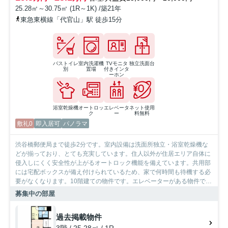
25.28㎡～30.75㎡ (1R～1K) /築21年
東急東横線「代官山」駅 徒歩15分
バストイレ
室内洗濯機
TVモニタ
独立洗面台
別
置場
付きインタ
ーホン
浴室乾燥機
オートロッ
エレベータ
ネット使用
ク
ー
料無料
敷礼0
即入居可
パノラマ
渋谷橋郵便局まで徒歩2分です。室内設備は洗面所独立・浴室乾燥機な
どが揃っており、とても充実しています。住人以外が住居エリア自体に
侵入しにくく安全性が上がるオートロック機能を備えています。共用部
には宅配ボックスが備え付けられているため、家で何時間も待機する必
要がなくなります。10階建ての物件です。エレベーターがある物件で
す。防犯カメラ付き物件なので安心した生活を送れます。SumoSumo渋
募集中の部屋
谷店は、多種多様な賃貸情報を取り扱っております。渋谷区で住まい探
しをする場合には、お気軽にお声かけ下さい。
過去掲載物件