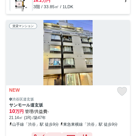
16.2万円
3階 / 33.85㎡ / 1LDK
賃貸マンション
NEW
渋谷区道玄坂
サンモール道玄坂
10
万円
管理/共益費-
21.14㎡ (1R) /築47年
山手線「渋谷」駅 徒歩9分
東急東横線「渋谷」駅 徒歩9分