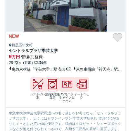
NEW
目黒区中央町
セントラルプラザ学芸大学
9
万円
管理/共益費-
26.73㎡ (1DK) /築34年
東急東横線「学芸大学」駅 徒歩6分
東急東横線「祐天寺」駅 徒歩12分
バストイレ
室内洗濯機
TVモニタ
オートロッ
別
置場
付きインタ
ク
ーホン
東急東横線学芸大学駅周辺への引っ越しをお考えなら「セントラルプラ
ザ学芸大学」。近くにはセブンイレブン 学芸大学駅東店(徒歩4分)があ
りちょっとした買い物に便利です。収納はクロゼット・シューズボック
スなどが備え付けられているので、衣類や日用品の収納に重宝します。