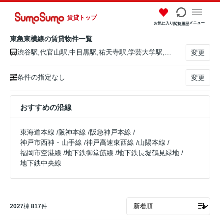
賃貸トップ
メニュー
お気に入り
閲覧履歴
東急東横線の賃貸物件一覧
渋谷駅,代官山駅,中目黒駅,祐天寺駅,学芸大学駅,都立大学駅,自由が丘駅,田園調布駅,多摩川駅,新丸子駅,武蔵小杉駅,元住吉駅,日吉駅,綱島駅,大倉山駅,菊名駅,妙蓮寺駅,白楽駅,東白楽駅,反町駅,横浜駅
変更
条件の指定なし
変更
おすすめの沿線
東海道本線
/
阪神本線
/
阪急神戸本線
/
神戸市西神・山手線
/
神戸高速東西線
/
山陽本線
/
福岡市空港線
/
地下鉄御堂筋線
/
地下鉄長堀鶴見緑地
/
地下鉄中央線
2027
棟
817
件