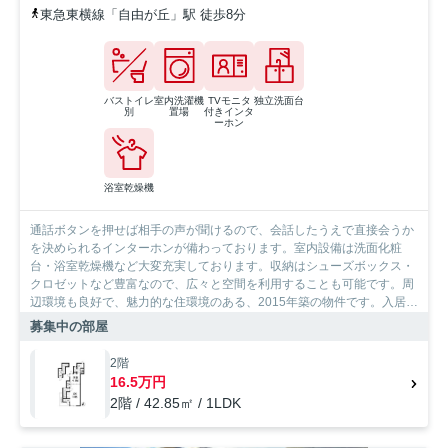
東急東横線「自由が丘」駅 徒歩8分
バストイレ
室内洗濯機
TVモニタ
独立洗面台
別
置場
付きインタ
ーホン
浴室乾燥機
通話ボタンを押せば相手の声が聞けるので、会話したうえで直接会うか
を決められるインターホンが備わっております。室内設備は洗面化粧
台・浴室乾燥機など大変充実しております。収納はシューズボックス・
クロゼットなど豊富なので、広々と空間を利用することも可能です。周
辺環境も良好で、魅力的な住環境のある、2015年築の物件です。入居の
当日からインターネットが使えます。掃除のしやすい、IHキッチン付き
募集中の部屋
の物件です。住みやすい環境が嬉しい賃貸物件です。世田谷区や東急東
横線自由が丘付近での楽しい暮らしがあなたを待っています。素敵なお
2階
部屋を私達と一緒に見つけるために、まずはお問い合わせください。
16.5万円
2階 / 42.85㎡ / 1LDK