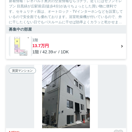
新着情報：レオパルド奥沢の空室情報ならコチラ。近くにはセブンイレ
ブン 目黒緑が丘駅前店(徒歩4分)がありちょっとした買い物に便利で
す。セキュリティ面は、オートロック・TVインターホンなどを設置して
いるので安全面でも優れております。浴室乾燥機が付いているので、外
に干したくない日でもバスルームに干せば効率よくカラッと乾かせま
す。世田谷区の住まい探しを応援するSumoSumo渋谷店。多くの方に支
募集中の部屋
持される地元の不動産会社として実績を重ねてきました、住まい探しの
ことなら是非当社にお任せ下さい。
1階
13.7万円
1階 / 42.39㎡ / 1DK
賃貸マンション