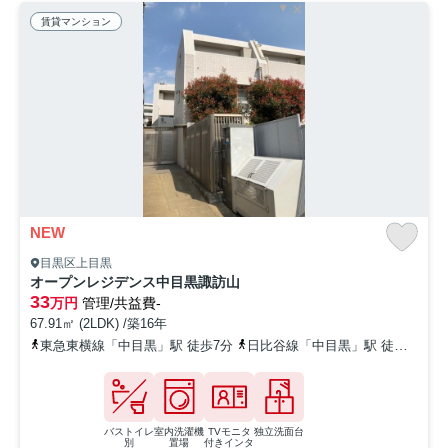
賃貸マンション
NEW
目黒区上目黒
オープンレジデンス中目黒諏訪山
33
万円
管理/共益費-
67.91㎡ (2LDK) /築16年
東急東横線「中目黒」駅 徒歩7分
日比谷線「中目黒」駅 徒歩7分
バストイレ
室内洗濯機
TVモニタ
独立洗面台
別
置場
付きインタ