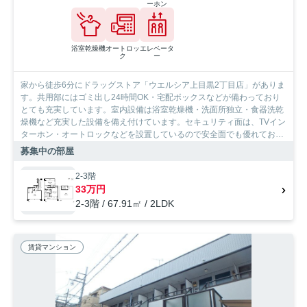
ーホン
浴室乾燥機
オートロッ
エレベータ
ク
ー
家から徒歩6分にドラッグストア「ウエルシア上目黒2丁目店」がありま
す。共用部にはゴミ出し24時間OK・宅配ボックスなどが備わっており
とても充実しています。室内設備は浴室乾燥機・洗面所独立・食器洗乾
燥機など充実した設備を備え付けています。セキュリティ面は、TVイン
ターホン・オートロックなどを設置しているので安全面でも優れており
ます。収納はシューズボックス・クロゼットなど豊富なので、広々と空
募集中の部屋
間を利用することも可能です。入居者にとっても扱いやすい敷地内ごみ
置き場がついています。自分のライフスタイルに必要なお住まいをお選
2-3階
びください。お住まい探しをサポートしてまいります。
33万円
2-3階 / 67.91㎡ / 2LDK
賃貸マンション