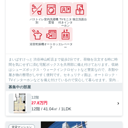
バストイレ
室内洗濯機
TVモニタ
独立洗面台
別
置場
付きインタ
ーホン
浴室乾燥機
オートロッ
エレベータ
ク
ー
まいばすけっと 渋谷神山町店まで徒歩2分です。荷物を注文する時に時
間を気にせずに済む宅配ボックスを共用部に備え付けております。収納
はシューズボックス・ウォークインクロゼットなど豊富なので、衣類や
履き物の整理がしやすく便利です。セキュリティ面は、オートロック・
TVインターホンなどを備え付けているので安心して暮らせます。室内設
備は洗面化粧台・浴室乾燥機などが揃っており、とても充実していま
募集中の部屋
す。いかがですか、階数が12階の物件です。渋谷区エリアと千代田線
代々木公園付近のお部屋探しなら当社へ。あなたからのお問い合せをス
12階
タッフ一同お待ちしております。
27.8万円
12階 / 41.04㎡ / 1LDK
賃貸マンション