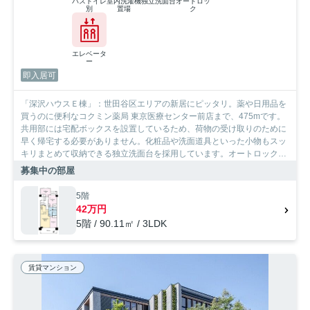
バストイレ
室内洗濯機
独立洗面台
オートロッ
別
置場
ク
エレベータ
ー
即入居可
「深沢ハウスＥ棟」：世田谷区エリアの新居にピッタリ。薬や日用品を
買うのに便利なコクミン薬局 東京医療センター前店まで、475mです。
共用部には宅配ボックスを設置しているため、荷物の受け取りのために
早く帰宅する必要がありません。化粧品や洗面道具といった小物もスッ
キリまとめて収納できる独立洗面台を採用しています。オートロック付
き物件で、新生活を送りませんか。マンションタイプのお部屋です。世
募集中の部屋
田谷区に特化した当社は、確かな地域情報と豊富な賃貸情報を取り扱っ
ています。知識をあまりお持ちでない方にも親切にサポート致しますの
5階
で、ぜひお部屋探しは当社にお任せ下さい。
42万円
5階 / 90.11㎡ / 3LDK
賃貸マンション