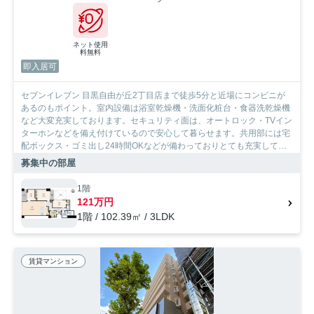
ネット使用
料無料
即入居可
セブンイレブン 目黒自由が丘2丁目店まで徒歩5分と近場にコンビニが
あるのもポイント。室内設備は浴室乾燥機・洗面化粧台・食器洗乾燥機
など大変充実しております。セキュリティ面は、オートロック・TVイン
ターホンなどを備え付けているので安心して暮らせます。共用部には宅
配ボックス・ゴミ出し24時間OKなどが備わっておりとても充実してい
ます。造りとデザインに関して、自信をもって情報を提供できるマンシ
募集中の部屋
ョンです。SumoSumoお問い合わせ窓口は長年、世田谷区を中心にお部
屋探しをサポートして参りましたので、お部屋探しには自信がありま
1階
す。
121万円
1階 / 102.39㎡ / 3LDK
賃貸マンション