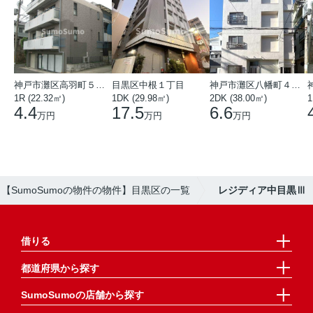
神戸市灘区高羽町５丁目
目黒区中根１丁目
神戸市灘区八幡町４丁目
1R (22.32㎡)
1DK (29.98㎡)
2DK (38.00㎡)
1
4.4
17.5
6.6
万円
万円
万円
【SumoSumoの物件の物件】目黒区の一覧
レジディア中目黒Ⅲ
借りる
都道府県から探す
SumoSumoの店舗から探す