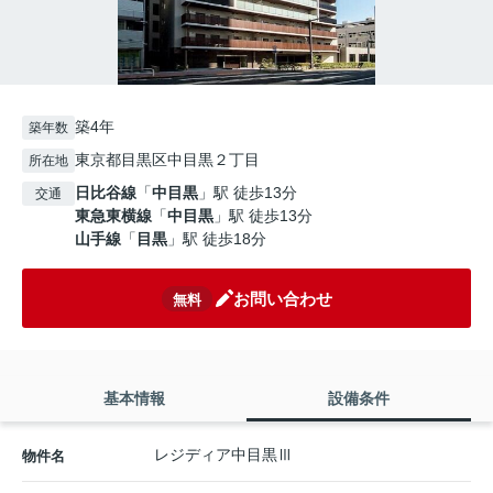
築4年
築年数
東京都目黒区中目黒２丁目
所在地
日比谷線
「
中目黒
」駅 徒歩13分
交通
東急東横線
「
中目黒
」駅 徒歩13分
山手線
「
目黒
」駅 徒歩18分
お問い合わせ
無料
基本情報
設備条件
レジディア中目黒Ⅲ
物件名