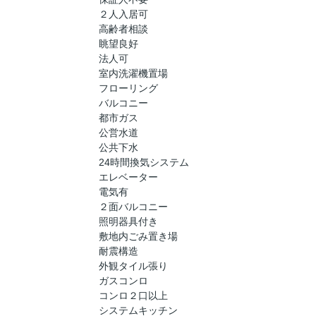
２人入居可
高齢者相談
眺望良好
法人可
室内洗濯機置場
フローリング
バルコニー
都市ガス
公営水道
公共下水
24時間換気システム
エレベーター
電気有
２面バルコニー
照明器具付き
敷地内ごみ置き場
耐震構造
外観タイル張り
ガスコンロ
コンロ２口以上
システムキッチン