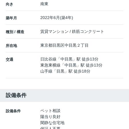
南東
向き
2022年6月(築4年)
築年月
賃貸マンション / 鉄筋コンクリート
種別 / 構造
東京都
目黒区
中目黒
２丁目
所在地
日比谷線
「
中目黒
」駅 徒歩13分
交通
東急東横線
「
中目黒
」駅 徒歩13分
山手線
「
目黒
」駅 徒歩18分
設備条件
ペット相談
設備条件
陽当り良好
閑静な住宅地
保証人不要