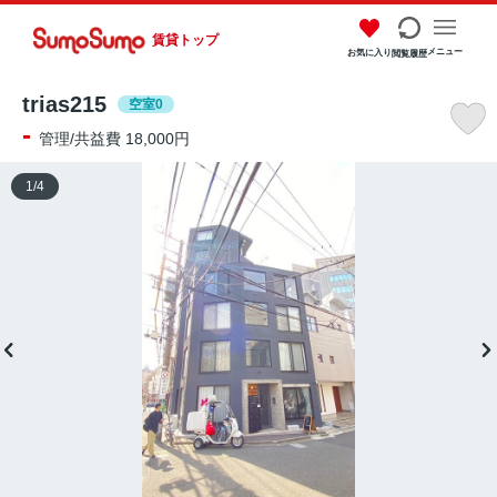
賃貸トップ
メニュー
お気に入り
閲覧履歴
trias215
空室0
-
管理/共益費 18,000円
1
/
4