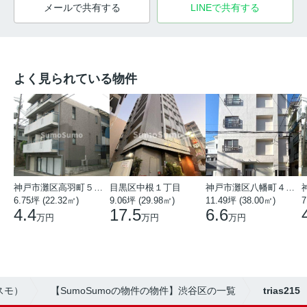
メールで共有する
LINEで共有する
よく見られている物件
神戸市灘区高羽町５丁目
目黒区中根１丁目
神戸市灘区八幡町４丁目
6.75坪 (22.32㎡)
9.06坪 (29.98㎡)
11.49坪 (38.00㎡)
7
4.4
17.5
6.6
万円
万円
万円
スモ）
【SumoSumoの物件の物件】渋谷区の一覧
trias215