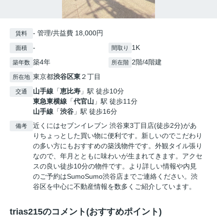
- 管理/共益費 18,000円
賃料
-
1K
面積
間取り
築4年
2階/4階建
築年数
所在階
東京都
渋谷区
東
２丁目
所在地
山手線
「
恵比寿
」駅 徒歩10分
交通
東急東横線
「
代官山
」駅 徒歩11分
山手線
「
渋谷
」駅 徒歩16分
近くにはセブンイレブン 渋谷東3丁目店(徒歩2分)があ
備考
りちょっとした買い物に便利です。新しいのでこだわり
の多い方にもおすすめの築浅物件です。外観タイル張り
なので、年月とともに味わいが生まれてきます。アクセ
スの良い徒歩10分の物件です。より詳しい情報や内見
のご予約はSumoSumo渋谷店までご連絡ください。渋
谷区を中心に不動産情報を数多くご紹介しています。
trias215のコメント(おすすめポイント)