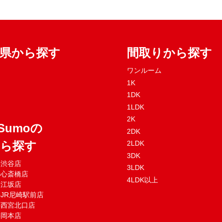
府県から探す
間取りから探す
ワンルーム
1K
1DK
1LDK
2K
Sumoの
2DK
から探す
2LDK
3DK
mo渋谷店
3LDK
mo心斎橋店
4LDK以上
mo江坂店
moJR尼崎駅前店
mo西宮北口店
mo岡本店