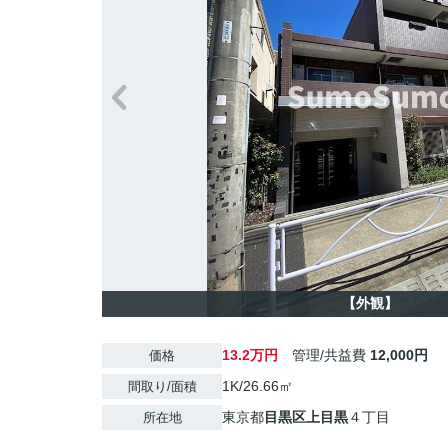
【外観】
13.2万円
管理/共益費
12,000円
価格
1K/26.66㎡
間取り/面積
東京都
目黒区
上目黒
４丁目
所在地