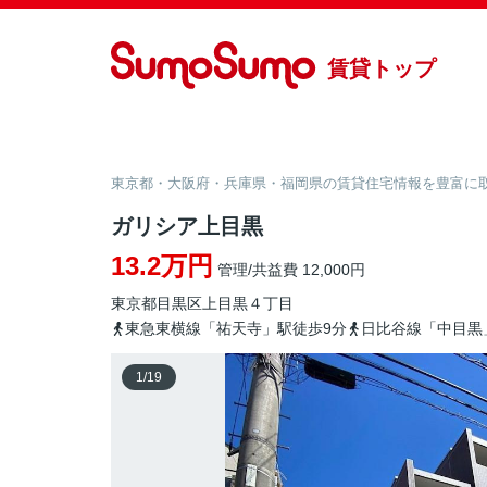
賃貸トップ
東京都・大阪府・兵庫県・福岡県の賃貸住宅情報を豊富に取り
ガリシア上目黒
13.2万円
管理/共益費 12,000円
東京都
目黒区
上目黒
４丁目
東急東横線「祐天寺」駅徒歩9分
日比谷線「中目黒
1
/
19