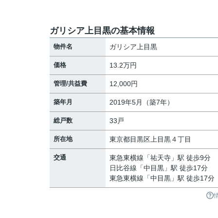
ガリシア上目黒の基本情報
物件名
ガリシア上目黒
価格
13.2万円
管理/共益費
12,000円
築年月
2019年5月（築7年）
総戸数
33戸
所在地
東京都
目黒区
上目黒
４丁目
交通
東急東横線
「
祐天寺
」駅 徒歩9分
日比谷線
「
中目黒
」駅 徒歩17分
東急東横線
「
中目黒
」駅 徒歩17分