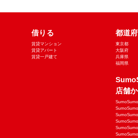
借りる
都道
賃貸マンション
東京都
賃貸アパート
大阪府
賃貸一戸建て
兵庫県
福岡県
Sumo
店舗
SumoSu
SumoSu
SumoSu
SumoSu
SumoSu
SumoSu