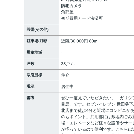
防犯カメラ
角部屋
初期費用カード決済可
設備(その他)
-
駐車場/月額
近隣/30,000円 80m
用途地域
-
戸数
33戸 / -
取引態様
仲介
現況
居住中
備考
ぜひ一度見ていただきたい、「ガリシ
目黒」です。セブンイレブン 世田谷下
北店まで徒歩4分と近場にコンビニが
のもポイント。共用部には敷地内ごみ
場・エレベータなど様々な設備やサー
が揃っているので便利です。こちらは