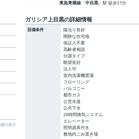
東急東横線
「
中目黒
」駅 徒歩17分
ガリシア上目黒の詳細情報
設備条件
陽当り良好
閑静な住宅地
保証人不要
高齢者相談
分譲タイプ
眺望良好
法人可
室内洗濯機置場
フローリング
バルコニー
都市ガス
公営水道
公共下水
24時間換気システム
エレベーター
情報の見方
照明器具付き
敷地内ごみ置き場