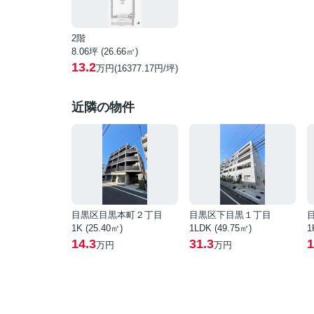
2階
8.06坪 (26.66㎡)
13.2
万円(16377.17円/坪)
近隣の物件
目黒区目黒本町２丁目
目黒区下目黒１丁目
1K (25.40㎡)
1LDK (49.75㎡)
1
14.3
31.3
1
万円
万円