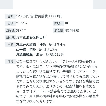
12.2万円 管理/共益費 11,000円
賃料
24.54㎡
1K
面積
間取り
築27年
3階/5階建
築年数
所在階
東京都
渋谷区
円山町
所在地
京王井の頭線
「
神泉
」駅 徒歩4分
交通
山手線
「
渋谷
」駅 徒歩13分
東急東横線
「
渋谷
」駅 徒歩13分
ぜひ一度見ていただきたい、「プレール渋谷壱番館 」
備考
です。近くにはローソン 神泉駅前店(徒歩2分)がありち
ょっとした買い物に便利です。共用部にはエレベータ・
敷地内ごみ置き場などが備わっておりとても充実してい
ます。こちらの物件はマンションです。良好な眺望で癒
されてみませんか。より多くの不動産情報をお求めな
ら、まずはSumoSumo渋谷店までご連絡ください。当
社では、京王井の頭線神泉を中心に多種多様な不動産情
報を取り扱っております。