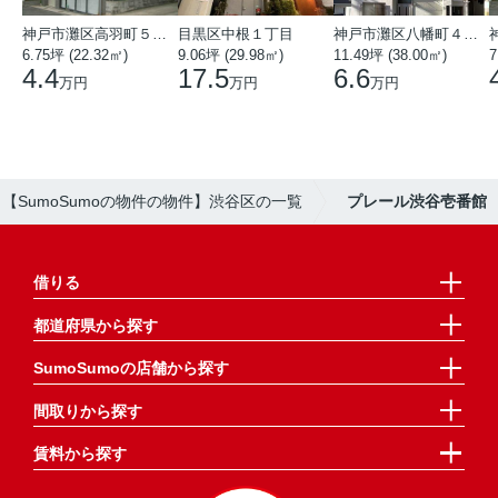
神戸市灘区高羽町５丁目
目黒区中根１丁目
神戸市灘区八幡町４丁目
6.75坪 (22.32㎡)
9.06坪 (29.98㎡)
11.49坪 (38.00㎡)
7
4.4
17.5
6.6
万円
万円
万円
【SumoSumoの物件の物件】渋谷区の一覧
プレール渋谷壱番館
借りる
都道府県から探す
SumoSumoの店舗から探す
間取りから探す
賃料から探す