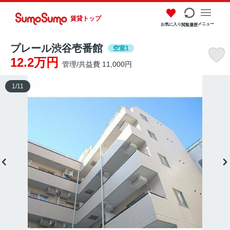
賃貸トップ
メニュー
お気に入り
閲覧履歴
プレール渋谷壱番館
空室1
12.2万円
管理/共益費 11,000円
1
/
11