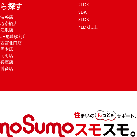
から探す
2LDK
3DK
mo渋谷店
3LDK
mo心斎橋店
4LDK以上
mo江坂店
moJR尼崎駅前店
mo西宮北口店
mo岡本店
mo元町店
mo兵庫店
mo博多店