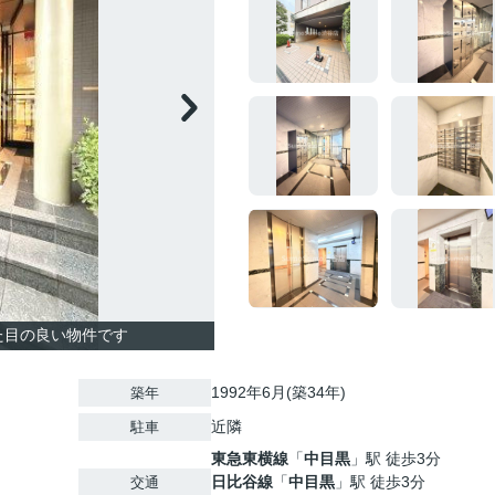
た目の良い物件です
1992年6月(築34年)
築年
近隣
駐車
東急東横線
「
中目黒
」駅 徒歩3分
日比谷線
「
中目黒
」駅 徒歩3分
交通