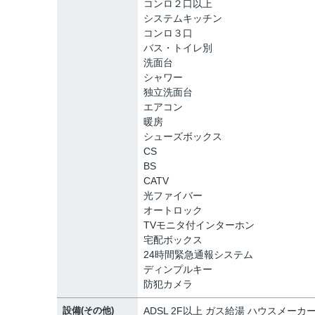
コンロ２口以上
システムキッチン
コンロ３口
バス・トイレ別
洗面台
シャワー
独立洗面台
エアコン
暖房
シューズボックス
CS
BS
CATV
光ファイバー
オートロック
TVモニタ付インターホン
宅配ボックス
24時間緊急通報システム
ディンプルキー
防犯カメラ
設備(その他)
ADSL 2F以上 ガス給湯 ハウスメーカ