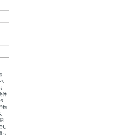
6
ベ
お
物件
3
近物
ん
紹
でし
扱っ