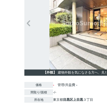
【外観】
建物外観を気になさる方へ、見
-
管理/共益費
-
価格
-/-
間取り/面積
東京都
目黒区
上目黒
３丁目
所在地