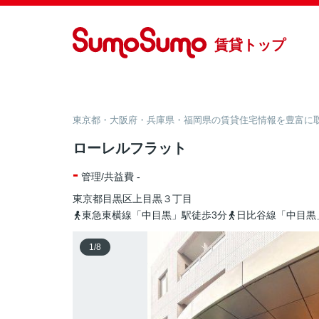
賃貸トップ
東京都・大阪府・兵庫県・福岡県の賃貸住宅情報を豊富に取り
ローレルフラット
-
管理/共益費 -
東京都
目黒区
上目黒
３丁目
東急東横線「中目黒」駅徒歩3分
日比谷線「中目黒
1
/
8