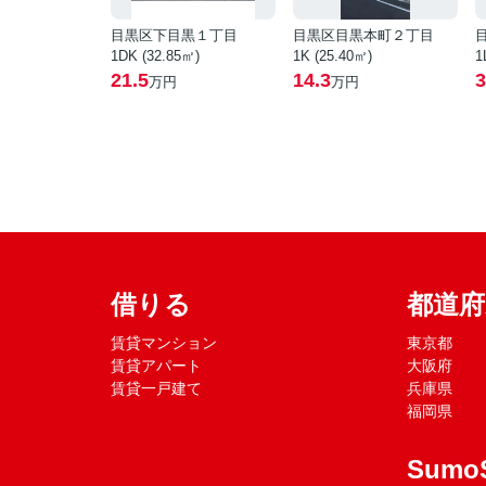
目黒区下目黒１丁目
目黒区目黒本町２丁目
1DK (32.85㎡)
1K (25.40㎡)
1
21.5
14.3
3
万円
万円
借りる
都道
賃貸マンション
東京都
賃貸アパート
大阪府
賃貸一戸建て
兵庫県
福岡県
Sumo