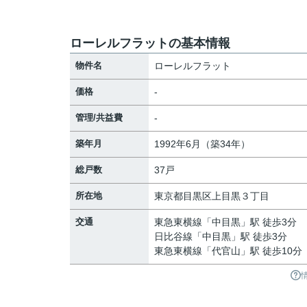
ローレルフラットの基本情報
物件名
ローレルフラット
価格
-
管理/共益費
-
築年月
1992年6月（築34年）
総戸数
37戸
所在地
東京都
目黒区
上目黒
３丁目
交通
東急東横線
「
中目黒
」駅 徒歩3分
日比谷線
「
中目黒
」駅 徒歩3分
東急東横線
「
代官山
」駅 徒歩10分