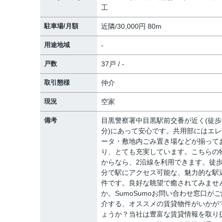
工
駐車場/月額
近隣/30,000円 80m
用途地域
-
戸数
37戸 / -
取引態様
仲介
現況
空家
備考
目黒警察署中目黒駅前交番が近く(徒歩
分)にあって安心です。共用部にはエレ
ータ・敷地内ごみ置き場などが揃って
り、とても充実しています。こちらの
からなら、2沿線を利用できます。徒歩
分で駅にアクセス可能な、魅力的な駅
件です。良好な眺望で癒されてみませ
か。SumoSumoお問い合わせ窓口がご
介する、オススメの賃貸物件がいかが
ょうか？当社は豊富な賃貸情報を取り