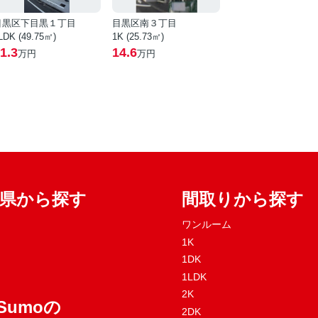
目黒区下目黒１丁目
目黒区南３丁目
LDK (49.75㎡)
1K (25.73㎡)
1.3
14.6
万円
万円
府県から探す
間取りから探す
ワンルーム
1K
1DK
1LDK
2K
Sumoの
2DK