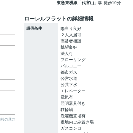
東急東横線
「
代官山
」駅 徒歩10分
ローレルフラットの詳細情報
設備条件
陽当り良好
２人入居可
高齢者相談
眺望良好
法人可
フローリング
バルコニー
都市ガス
公営水道
公共下水
エレベーター
電気有
照明器具付き
駐輪場
洗濯機置場有
情報の見方
敷地内ごみ置き場
ガスコンロ