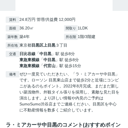
24.8万円 管理/共益費 12,000円
賃料
36.20㎡
1LDK
面積
間取り
築4年
1階/3階建
築年数
所在階
東京都
目黒区
上目黒
３丁目
所在地
日比谷線
「
中目黒
」駅 徒歩8分
交通
東急東横線
「
中目黒
」駅 徒歩8分
東急東横線
「
代官山
」駅 徒歩15分
ぜひ一度見ていただきたい、「ラ・ミアカーサ中目黒」
備考
です。ローソン 目黒東山店まで徒歩2分と近場にコンビ
ニがあるのもポイント。2022年8月完成、まだまだ新し
い築浅物件。外観タイル張りを採用し、素敵な見た目を
演出します。より詳しい情報や内見のご予約は
SumoSumo渋谷店までご連絡ください。目黒区を中心
に不動産情報を数多くご紹介しています。
ラ・ミアカーサ中目黒のコメント(おすすめポイン