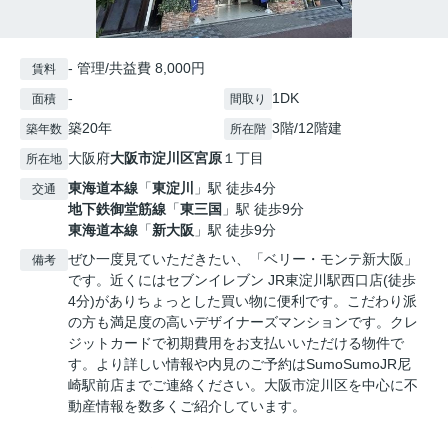
- 管理/共益費 8,000円
賃料
-
1DK
面積
間取り
築20年
3階/12階建
築年数
所在階
大阪府
大阪市淀川区
宮原
１丁目
所在地
東海道本線
「
東淀川
」駅 徒歩4分
交通
地下鉄御堂筋線
「
東三国
」駅 徒歩9分
東海道本線
「
新大阪
」駅 徒歩9分
ぜひ一度見ていただきたい、「ベリー・モンテ新大阪」
備考
です。近くにはセブンイレブン JR東淀川駅西口店(徒歩
4分)がありちょっとした買い物に便利です。こだわり派
の方も満足度の高いデザイナーズマンションです。クレ
ジットカードで初期費用をお支払いいただける物件で
す。より詳しい情報や内見のご予約はSumoSumoJR尼
崎駅前店までご連絡ください。大阪市淀川区を中心に不
動産情報を数多くご紹介しています。