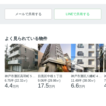
メールで共有する
LINEで共有する
よく見られている物件
神戸市灘区高羽町５丁目
目黒区中根１丁目
神戸市灘区八幡町４丁目
6.75坪 (22.32㎡)
9.06坪 (29.98㎡)
11.49坪 (38.00㎡)
7
4.4
17.5
6.6
万円
万円
万円