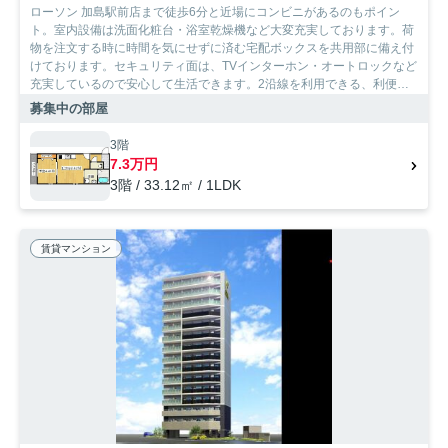
ローソン 加島駅前店まで徒歩6分と近場にコンビニがあるのもポイン
ト。室内設備は洗面化粧台・浴室乾燥機など大変充実しております。荷
物を注文する時に時間を気にせずに済む宅配ボックスを共用部に備え付
けております。セキュリティ面は、TVインターホン・オートロックなど
充実しているので安心して生活できます。2沿線を利用できる、利便性
の高い物件です。この物件はバルコニー付きでおすすめです。
募集中の部屋
SumoSumoお問い合わせ窓口はお客様の住まい探しサポートいたしま
す。こだわりたい条件や希望がございましたら、お気軽に当社へお問い
3階
合わせ下さい。
7.3万円
3階 / 33.12㎡ / 1LDK
賃貸マンション