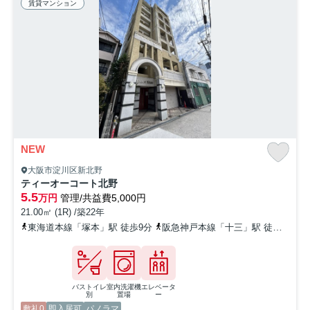
賃貸マンション
NEW
大阪市淀川区新北野
ティーオーコート北野
5.5
万円
管理/共益費5,000円
21.00㎡ (1R) /築22年
東海道本線「塚本」駅 徒歩9分
阪急神戸本線「十三」駅 徒歩14分
バストイレ
室内洗濯機
エレベータ
別
置場
ー
敷礼0
即入居可
パノラマ