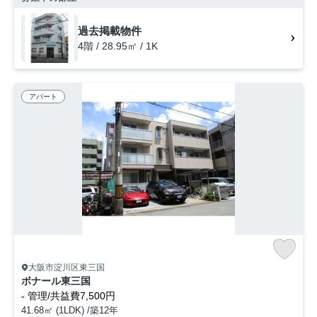
淀川区エリアにある賃貸情報のことなら、地域に密着した当社へお任せ
下さい。当社は、多種多様な賃貸情報を取り扱っております。ご要望や
過去掲載物件
不明な点などございましたら、お気軽にご連絡下さい。
4階 / 28.95㎡ / 1K
アパート
大阪市淀川区東三国
ボナール東三国
-
管理/共益費7,500円
41.68㎡ (1LDK) /築12年