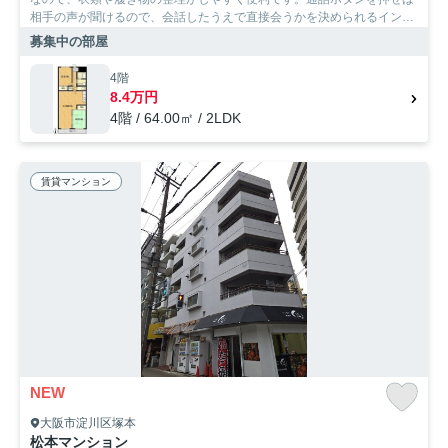
相手の声が聞けるので、会話したうえで直接会うかを決められるインタ
ーホンが付いております。駐輪場付き物件です。SumoSumoお問い合わ
募集中の部屋
せ窓口では、お客様に満足していただけるお部屋のご提供を心掛けてお
ります。大阪市淀川区へお引っ越しなら、まずはお気軽にお問い合わせ
4階
ください。
8.4万円
4階 / 64.00㎡ / 2LDK
賃貸マンション
NEW
大阪市淀川区塚本
松本マンション