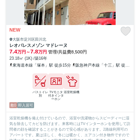
NEW
大阪市淀川区田川北
レオパレスメゾン マドレーヌ
7.4
7.8
万円～
万円
管理/共益費8,500円
23.18㎡ (1K) /築16年
東海道本線「塚本」駅 徒歩15分
阪急神戸本線「十三」駅 徒歩19分
バストイレ
TVモニタ
浴室乾燥機
別
付きインタ
ーホン
敷0
即入居可
浴室乾燥機を備え付けているので、浴室や洗濯物からスピーディーに湿
気を除去してカビを防げます。来客時にはTVインターホンを使用して訪
問者の顔を確認することがきるので安心感があります。2路線利用可の
アパートです。夏は涼しく、冬には暖かく、エアコン付き物件ですので