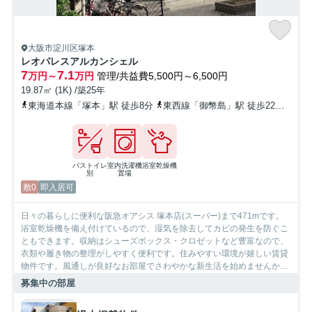
大阪市淀川区塚本
レオパレスアルカンシェル
7
7.1
万円～
万円
管理/共益費5,500円～6,500円
19.87㎡ (1K) /築25年
東海道本線「塚本」駅 徒歩8分
東西線「御幣島」駅 徒歩22分
阪急
バストイレ
室内洗濯機
浴室乾燥機
別
置場
敷0
即入居可
日々の暮らしに便利な阪急オアシス 塚本店(スーパー)まで471mです。
浴室乾燥機を備え付けているので、湿気を除去してカビの発生を防ぐこ
ともできます。収納はシューズボックス・クロゼットなど豊富なので、
衣類や履き物の整理がしやすく便利です。住みやすい環境が嬉しい賃貸
物件です。風通しが良好なお部屋でさわやかな新生活を始めませんか。
2沿線利用できる駅が近くにある、利便性の高い物件です。SumoSumo
募集中の部屋
で、住まい探しをはじめてみませんか。住まいに関する疑問やご要望は
お気軽にスタッフまでお申し付けください。