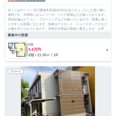
近くにはローソン 淀川通塚本店(徒歩4分)がありちょっとした買い物に
便利です。共用部にはエレベータ・バイク置場などが揃っております。
室内設備はエアコン・フローリングなどが揃っているので、快適に過ご
しやすいお部屋になります。収納はクロゼット・シューズボックスなど
が備え付けられているので、衣類や日用品の収納に重宝します。お早め
のご案内が可能な物件となっておりますので、内見のご予約お待ちして
募集中の部屋
おります。SumoSumoお問い合わせ窓口はお客様のよりよい住まい探し
のお手伝いを致します。個々のこだわりやご要望はスタッフまでお気軽
6階
にお申し付け下さい。
5.5万円
6階 / 21.00㎡ / 1R
アパート