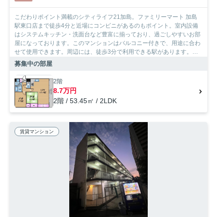
こだわりポイント満載のシティライフ21加島。ファミリーマート 加島
駅東口店まで徒歩4分と近場にコンビニがあるのもポイント。室内設備
はシステムキッチン・洗面台など豊富に揃っており、過ごしやすいお部
屋になっております。このマンションはバルコニー付きで、用途に合わ
せて使用できます。周辺には、徒歩3分で利用できる駅があります。
SumoSumoお問い合わせ窓口には、大阪市淀川区エリアの賃貸情報が豊
募集中の部屋
富です。もちろん、店舗へのご来店もお待ちしております。
2階
8.7万円
2階 / 53.45㎡ / 2LDK
賃貸マンション