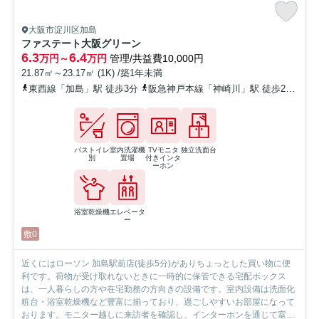
大阪市淀川区加島
ファステート大阪グリーン
6.3
6.4
万円～
万円
管理/共益費10,000円
21.87㎡～23.17㎡ (1K) /築1年未満
東西線「加島」駅 徒歩3分
阪急神戸本線「神崎川」駅 徒歩24分
東
バストイレ
室内洗濯機
TVモニタ
独立洗面台
別
置場
付きインタ
ーホン
浴室乾燥機
エレベータ
ー
敷0
近くにはローソン 加島駅前店(徒歩5分)がありちょっとした買い物に便
利です。荷物が受け取れないときに一時的に保管できる宅配ボックス
は、一人暮らしの方や在宅勤務の方向きの設備です。室内設備は洗面化
粧台・浴室乾燥機など豊富に揃っており、過ごしやすいお部屋になって
おります。モニター越しに来訪者を確認し、インターホンを通じて室内