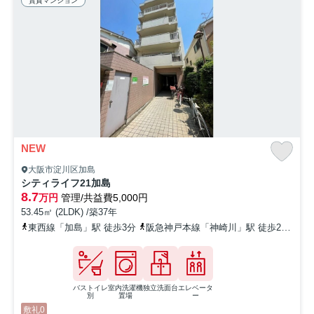
賃貸マンション
NEW
大阪市淀川区加島
シティライフ21加島
8.7
万円
管理/共益費5,000円
53.45㎡ (2LDK) /築37年
東西線「加島」駅 徒歩3分
阪急神戸本線「神崎川」駅 徒歩26分
東
バストイレ
室内洗濯機
独立洗面台
エレベータ
別
置場
ー
敷礼0