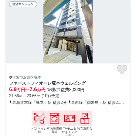
賃貸マンション
大阪市淀川区塚本
ファーストフィオーレ塚本ウェルビング
6.9
7.6
万円～
万円
管理/共益費8,000円
21.56㎡～23.66㎡ (1R) /予定
東海道本線「塚本」駅 徒歩2分
東西線「御幣島」駅 徒歩21分
阪急
バストイレ
室内洗濯機
TVモニタ
独立洗面台
別
置場
付きインタ
ーホン