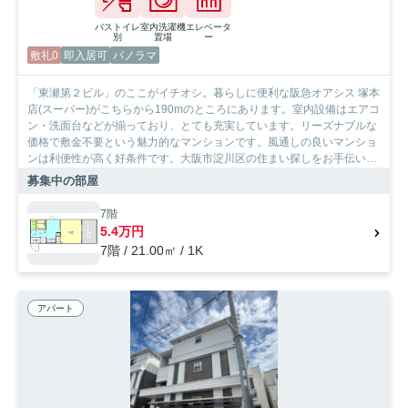
バストイレ
室内洗濯機
エレベータ
別
置場
ー
敷礼0
即入居可
パノラマ
「東瀬第２ビル」のここがイチオシ。暮らしに便利な阪急オアシス 塚本
店(スーパー)がこちらから190mのところにあります。室内設備はエアコ
ン・洗面台などが揃っており、とても充実しています。リーズナブルな
価格で敷金不要という魅力的なマンションです。風通しの良いマンショ
ンは利便性が高く好条件です。大阪市淀川区の住まい探しをお手伝いし
ます。SumoSumoお問い合わせ窓口がお客様に合った住まいをご紹介い
募集中の部屋
たしますので、まずはお気軽にお問い合わせ下さい。
7階
5.4万円
7階 / 21.00㎡ / 1K
アパート