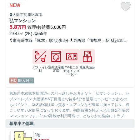
NEW
大阪市淀川区塚本
弘マンション
5.8
万円
管理/共益費5,000円
29.47㎡ (2K) /築55年
東海道本線「塚本」駅 徒歩8分
東西線「御幣島」駅 徒歩18分
阪急
バストイレ
室内洗濯機
TVモニタ
独立洗面台
別
置場
付きインタ
ーホン
敷0
即入居可
東海道本線塚本駅周辺への引っ越しをお考えなら「弘マンション」。セ
ブンイレブン 大阪塚本6丁目店まで徒歩6分と近場にコンビニがあるの
もポイント。室内設備は追い焚き・エアコンなど豊富に揃っており、過
ごしやすいお部屋になっております。初期費用を抑えられる敷金不要の
マンションです。2つの路線が利用可能で、どちらかの路線にトラブル
があっても別ルートが使えます。SumoSumoお問い合わせ窓口には、大
募集中の部屋
阪市淀川区エリアの賃貸情報が豊富です。もちろん、店舗へのご来店も
お待ちしております。
2階