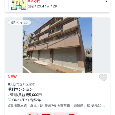
5.8万円
2階 / 29.47㎡ / 2K
賃貸マンション
NEW
大阪市淀川区塚本
毛利マンション
-
管理/共益費5,000円
32.00㎡ (2DK) /築52年
東海道本線「塚本」駅 徒歩7分
東西線「御幣島」駅 徒歩19分
阪急