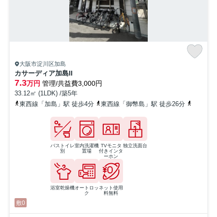
大阪市淀川区加島
カサーディア加島II
7.3
万円
管理/共益費3,000円
33.12㎡ (1LDK) /築5年
東西線「加島」駅 徒歩4分
東西線「御幣島」駅 徒歩26分
阪急神戸
バストイレ
室内洗濯機
TVモニタ
独立洗面台
別
置場
付きインタ
ーホン
浴室乾燥機
オートロッ
ネット使用
ク
料無料
敷0