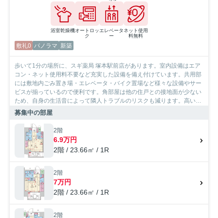
浴室乾燥機
オートロッ
エレベータ
ネット使用
ク
ー
料無料
敷礼0
パノラマ
新築
歩いて1分の場所に、スギ薬局 塚本駅前店があります。室内設備はエア
コン・ネット使用料不要など充実した設備を備え付けています。共用部
には敷地内ごみ置き場・エレベータ・バイク置場など様々な設備やサー
ビスが揃っているので便利です。角部屋は他の住戸との接地面が少ない
ため、自身の生活音によって隣人トラブルのリスクも減ります。高いニ
ーズのある、フローリングが嬉しい物件となっています。見た目もキレ
募集中の部屋
イで機能的なお部屋。大阪市淀川区エリアや東海道本線塚本付近でお部
屋をお探しの方は、是非当社へお越し下さい。当社でなら、きっと希望
2階
にマッチしたお部屋が見つかります。
6.9万円
2階 / 23.66㎡ / 1R
2階
7万円
2階 / 23.66㎡ / 1R
2階