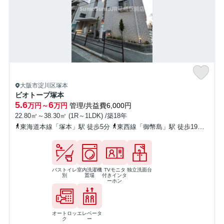
大阪市淀川区塚本
ビオトープ塚本
5.6
6
万円～
万円
管理/共益費6,000円
22.80㎡～38.30㎡ (1R～1LDK) /築18年
東海道本線「塚本」駅 徒歩5分
東西線「御幣島」駅 徒歩19分
阪急
バストイレ
室内洗濯機
TVモニタ
独立洗面台
別
置場
付きインタ
ーホン
オートロッ
エレベータ
ク
ー