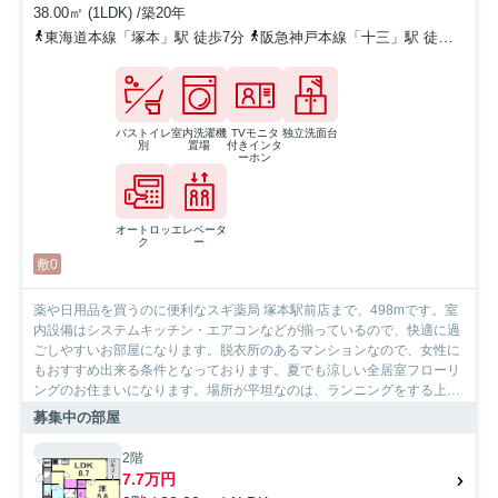
38.00㎡ (1LDK) /築20年
東海道本線「塚本」駅 徒歩7分
阪急神戸本線「十三」駅 徒歩16分
バストイレ
室内洗濯機
TVモニタ
独立洗面台
別
置場
付きインタ
ーホン
オートロッ
エレベータ
ク
ー
敷0
薬や日用品を買うのに便利なスギ薬局 塚本駅前店まで、498mです。室
内設備はシステムキッチン・エアコンなどが揃っているので、快適に過
ごしやすいお部屋になります。脱衣所のあるマンションなので、女性に
もおすすめ出来る条件となっております。夏でも涼しい全居室フローリ
ングのお住まいになります。場所が平坦なのは、ランニングをする上で
抑えたいポイントですね。当社では東海道本線塚本周辺の賃貸情報を数
募集中の部屋
多く取り扱っております。引っ越しを検討しているなら、お気軽にご連
絡ください。
2階
7.7万円