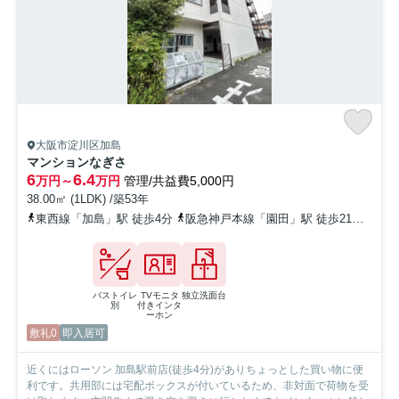
大阪市淀川区加島
マンションなぎさ
6
6.4
万円～
万円
管理/共益費5,000円
38.00㎡ (1LDK) /築53年
東西線「加島」駅 徒歩4分
阪急神戸本線「園田」駅 徒歩21分
阪神
バストイレ
TVモニタ
独立洗面台
別
付きインタ
ーホン
敷礼0
即入居可
近くにはローソン 加島駅前店(徒歩4分)がありちょっとした買い物に便
利です。共用部には宅配ボックスが付いているため、非対面で荷物を受