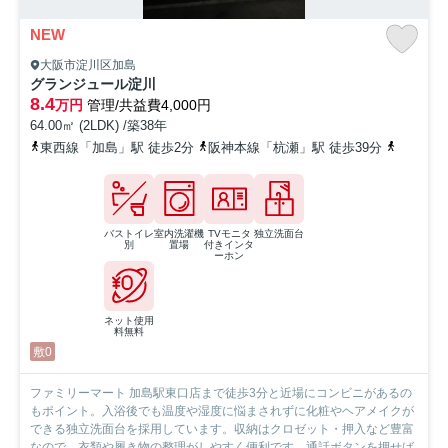
NEW
大阪市淀川区加島
グランジュール淀川
8.4
万円
管理/共益費4,000円
64.00㎡ (2LDK) /築38年
東西線「加島」駅 徒歩2分
阪神本線「杭瀬」駅 徒歩39分
東西線「
バストイレ
室内洗濯機
TVモニタ
独立洗面台
別
置場
付きインタ
ーホン
ネット使用
料無料
敷0
ファミリーマート 加島駅東口店まで徒歩3分と近場にコンビニがあるの
もポイント。入浴後でも温度や湿度に悩まされずに化粧やヘアメイクが
できる独立洗面台を採用しています。収納はクロゼット・押入など豊富
なので、衣類や履き物の整理がしやすく便利です。通話ボタンを押せば