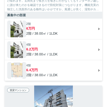
け取れます。玄関先まで覗き穴を覗きに行かなくてもインターホン越し
に誰が来たのかを確認できるので防犯対策につながります。機能充実の
独立した洗面所のある物件はいかがですか。風通しが良く、湿気やカビ
の心配が少ないマンションです。暮らしを豊かにするBS・CSに対応し
募集中の部屋
ています。大阪市淀川区で賃貸住宅を借りるなら、東西線加島周辺をご
検討ください。SumoSumoお問い合わせ窓口がお手伝いいたします。
2階
6万円
2階 / 38.00㎡ / 1LDK
4階
6.2万円
2階 / 38.00㎡ / 1LDK
4階
6.4万円
2階 / 38.00㎡ / 1LDK
賃貸マンション