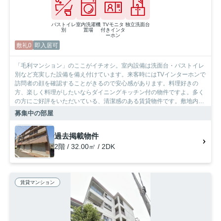
バストイレ
室内洗濯機
TVモニタ
独立洗面台
別
置場
付きインタ
ーホン
敷礼0
即入居可
「毛利マンション」のここがイチオシ。室内設備は洗面台・バストイレ
別など充実した設備を備え付けています。来客時にはTVインターホンで
訪問者の顔を確認することがきるので安心感があります。料理好きの
方、楽しく料理がしたいならダイニングキッチン付の物件ですよ。多く
の方にご好評をいただいている、清潔感のある賃貸物件です。敷地内に
居住者用の駐輪場がある物件です。当社は、多種多様な賃貸情報を取り
募集中の部屋
扱っております。スタッフ一同、快適な住まいをご提供いただけるよ
う、全力で努めてまいりますので、ぜひ当社にお任せ下さい。
過去掲載物件
2階 / 32.00㎡ / 2DK
賃貸マンション