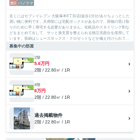
敷0
パノラマ
近くにはセブンイレブン 大阪塚本6丁目店(徒歩1分)がありちょっとした
買い物に便利です。共用部には宅配ボックスがあるので、荷物の受け取
りのために早く帰宅する必要がありません。化粧品やスタイリング剤な
どをまとめて出して、サッと身支度を整えられる独立洗面台を採用して
います。収納はシューズボックス・クロゼットなどが備え付けられてい
るので、衣類や日用品の収納に重宝します。2沿線利用ができる、交通
募集中の部屋
の便が良い物件です。不動産経験の豊富なスタッフが大阪市淀川区や東
海道本線塚本付近のお部屋探しを快適にサポート致します。是非一度お
2階
問い合わせ下さい。
5.6万円
2階 / 22.80㎡ / 1R
4階
6万円
2階 / 22.80㎡ / 1R
過去掲載物件
2階 / 22.80㎡ / 1R