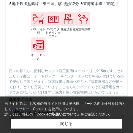
地下鉄御堂筋線「東三国」駅 徒歩12分
東海道本線「東淀川」駅 徒歩18分
バストイレ
TVモニタ
独立洗面台
浴室乾燥機
別
付きインタ
ーホン
オートロッ
ク
日々の暮らしに便利なサンディ西三国店(スーパー)まで215mです。セキ
ュリティ面は、オートロック・TVインターホンなどを備え付けているの
で安心して暮らせます。室内設備は洗面化粧台・浴室乾燥機などが揃っ
ており、とても充実しています。こちらのアパートでは初期費用をカー
ドでお支払いいただけます。魅力も多い賃貸物件はいかがでしょうか。
駐輪場付きのアパートです。大阪市淀川区にある地下鉄御堂筋線東三国
募集中の部屋
周辺でお住まいをお探しなら、当社にお任せ下さい。当社はお客様に満
当サイトでは、お客様の当サイト利用状況把握、サービス向上検討を目的と
足していただけるようしっかりとサポート致します。
して、クッキー（Cookie）を使用しています。
過去掲載物件
詳しくは、弊社の
「Cookieの取扱いについて」
をご確認ください。
3階 / 41.68㎡ / 1LDK
検索条件を変更
閉じる