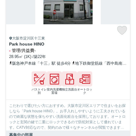
大阪市淀川区十三東
Park house HINO
-
管理/共益費-
28.95㎡ (1K) /築22年
阪急神戸本線「十三」駅 徒歩4分
地下鉄御堂筋線「西中島南方」駅 徒歩22分
バストイレ
室内洗濯機
独立洗面台
オートロッ
別
置場
ク
こだわりで選びたい方におすすめ。大阪市淀川区エリアで住まいをお探
しなら「Park house HINO」。お手入れしやすいように工夫されている
ので綺麗な状態を保ちやすい洗面化粧台を採用しております。オートロ
ックと玄関の鍵で二重にロックできるので防犯対策として優れていま
す。CATV対応なので、契約のみで様々なチャンネルが閲覧できます。
ペットを育てている方にもうれしい、ペット相談可の物件です。大阪市
募集中の部屋