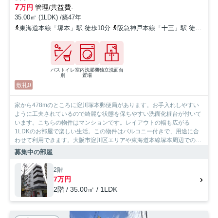
7
万円
管理/共益費-
35.00㎡ (1LDK) /築47年
東海道本線「塚本」駅 徒歩10分
阪急神戸本線「十三」駅 徒歩13分
バストイレ
室内洗濯機
独立洗面台
別
置場
敷礼0
家から478mのところに淀川塚本郵便局があります。お手入れしやすい
ように工夫されているので綺麗な状態を保ちやすい洗面化粧台が付いて
います。こちらの物件はマンションです。レイアウトの幅も広がる
1LDKのお部屋で楽しい生活。この物件はバルコニー付きで、用途に合
わせて利用できます。大阪市淀川区エリアや東海道本線塚本周辺でのお
部屋探しをサポートいたします。お客様のご希望に合った物件情報をご
募集中の部屋
紹介致しますので、ぜひお問い合わせください。
2階
7万円
2階 / 35.00㎡ / 1LDK