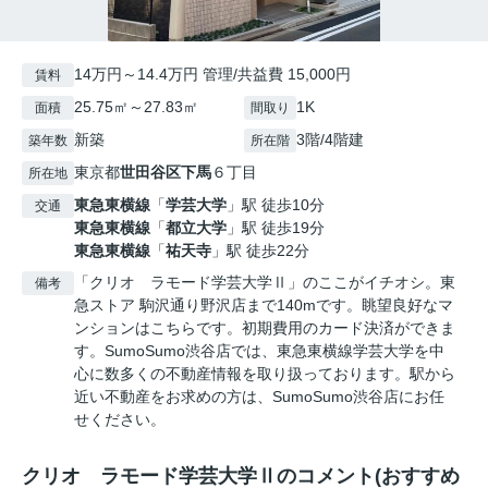
14万円～14.4万円 管理/共益費 15,000円
賃料
25.75㎡～27.83㎡
1K
面積
間取り
新築
3階/4階建
築年数
所在階
東京都
世田谷区
下馬
６丁目
所在地
東急東横線
「
学芸大学
」駅 徒歩10分
交通
東急東横線
「
都立大学
」駅 徒歩19分
東急東横線
「
祐天寺
」駅 徒歩22分
「クリオ ラモード学芸大学Ⅱ」のここがイチオシ。東
備考
急ストア 駒沢通り野沢店まで140mです。眺望良好なマ
ンションはこちらです。初期費用のカード決済ができま
す。SumoSumo渋谷店では、東急東横線学芸大学を中
心に数多くの不動産情報を取り扱っております。駅から
近い不動産をお求めの方は、SumoSumo渋谷店にお任
せください。
クリオ ラモード学芸大学Ⅱのコメント(おすすめ