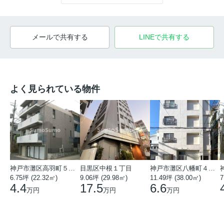
メールで共有する
LINEで共有する
よく見られている物件
神戸市灘区高羽町５丁目
目黒区中根１丁目
神戸市灘区八幡町４丁目
6.75坪 (22.32㎡)
9.06坪 (29.98㎡)
11.49坪 (38.00㎡)
7
4.4
17.5
6.6
万円
万円
万円