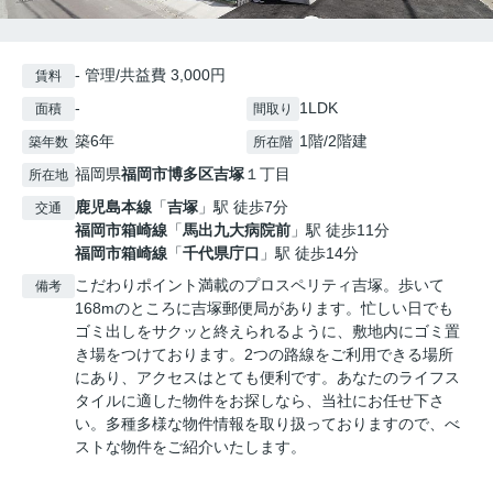
- 管理/共益費 3,000円
賃料
-
1LDK
面積
間取り
築6年
1階/2階建
築年数
所在階
福岡県
福岡市博多区
吉塚
１丁目
所在地
鹿児島本線
「
吉塚
」駅 徒歩7分
交通
福岡市箱崎線
「
馬出九大病院前
」駅 徒歩11分
福岡市箱崎線
「
千代県庁口
」駅 徒歩14分
こだわりポイント満載のプロスペリティ吉塚。歩いて
備考
168mのところに吉塚郵便局があります。忙しい日でも
ゴミ出しをサクッと終えられるように、敷地内にゴミ置
き場をつけております。2つの路線をご利用できる場所
にあり、アクセスはとても便利です。あなたのライフス
タイルに適した物件をお探しなら、当社にお任せ下さ
い。多種多様な物件情報を取り扱っておりますので、べ
ストな物件をご紹介いたします。