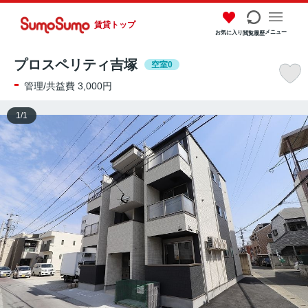
賃貸トップ
メニュー
お気に入り
閲覧履歴
プロスペリティ吉塚
空室0
-
管理/共益費 3,000円
1
/
1