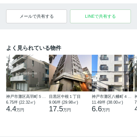
メールで共有する
LINEで共有する
よく見られている物件
神戸市灘区高羽町５丁目
目黒区中根１丁目
神戸市灘区八幡町４丁目
6.75坪 (22.32㎡)
9.06坪 (29.98㎡)
11.49坪 (38.00㎡)
7
4.4
17.5
6.6
万円
万円
万円