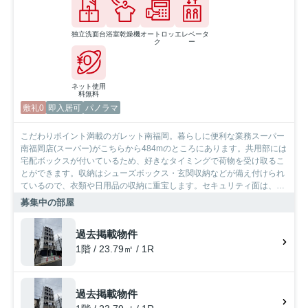
独立洗面台
浴室乾燥機
オートロッ
エレベータ
ク
ー
ネット使用
料無料
敷礼0
即入居可
パノラマ
こだわりポイント満載のガレット南福岡。暮らしに便利な業務スーパー
南福岡店(スーパー)がこちらから484mのところにあります。共用部には
宅配ボックスが付いているため、好きなタイミングで荷物を受け取るこ
とができます。収納はシューズボックス・玄関収納などが備え付けられ
ているので、衣類や日用品の収納に重宝します。セキュリティ面は、オ
ートロック・TVインターホンなど充実しているので安心して生活できま
募集中の部屋
す。当社では西鉄大牟田線雑餉隈周辺の賃貸情報を数多く取り扱ってお
ります。引っ越しを検討しているなら、お気軽にご連絡ください。
過去掲載物件
1階 / 23.79㎡ / 1R
過去掲載物件