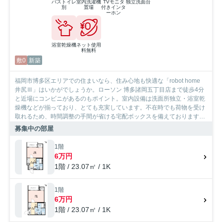
バストイレ
室内洗濯機
TVモニタ
独立洗面台
別
置場
付きインタ
ーホン
浴室乾燥機
ネット使用
料無料
敷0
新築
福岡市博多区エリアでの住まいなら、住み心地も快適な「robot home
井尻Ⅲ」はいかがでしょうか。ローソン 博多諸岡五丁目店まで徒歩4分
と近場にコンビニがあるのもポイント。室内設備は洗面所独立・浴室乾
燥機などが揃っており、とても充実しています。不在時でも荷物を受け
取れるため、時間調整の手間が省ける宅配ボックスを備えております。
福岡市博多区エリアで信頼と実績を誇るSumoSumoお問い合わせ窓口だ
募集中の部屋
から、お客様に満足していただける自信がございます。お部屋探しを誠
心誠意サポートいたしますので、まずはお気軽にお問い合わせ下さい。
1階
6万円
1階 / 23.07㎡ / 1K
1階
6万円
1階 / 23.07㎡ / 1K