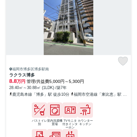
福岡市博多区博多駅南
ラクラス博多
8.8
万円
管理/共益費5,000円～5,300円
28.40㎡～30.88㎡ (1LDK) /築7年
鹿児島本線「博多」駅 徒歩10分
福岡市空港線「東比恵」駅 徒歩13分
バストイレ
室内洗濯機
TVモニタ
カウンター
別
置場
付きインタ
キッチン
ーホン