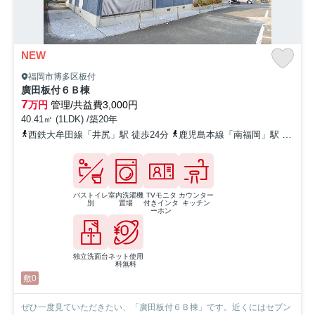
NEW
福岡市博多区板付
廣田板付６Ｂ棟
7
万円
管理/共益費3,000円
40.41㎡ (1LDK) /築20年
西鉄大牟田線「井尻」駅 徒歩24分
鹿児島本線「南福岡」駅 徒歩31分
バストイレ
室内洗濯機
TVモニタ
カウンター
別
置場
付きインタ
キッチン
ーホン
独立洗面台
ネット使用
料無料
敷0
ぜひ一度見ていただきたい、「廣田板付６Ｂ棟」です。近くにはセブン