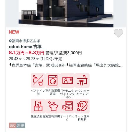
NEW
福岡市博多区吉塚
robot home 吉塚
8.1
8.3
万円～
万円
管理/共益費3,000円
28.43㎡～29.23㎡ (1LDK) /予定
鹿児島本線「吉塚」駅 徒歩9分
福岡市箱崎線「馬出九大病院前」駅 徒歩15分
バストイレ
室内洗濯機
TVモニタ
カウンター
別
置場
付きインタ
キッチン
ーホン
独立洗面台
浴室乾燥機
オートロッ
ネット使用
ク
料無料
敷0
新築