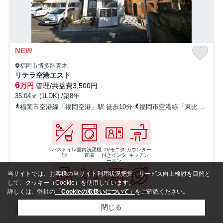
NEW
福岡市博多区青木
リテラ空港エスト
6
万円
管理/共益費3,500円
35.04㎡ (1LDK) /築8年
福岡市空港線「福岡空港」駅 徒歩10分
福岡市空港線「東比恵」駅 徒歩38分
バストイレ
室内洗濯機
TVモニタ
カウンター
別
置場
付きインタ
キッチン
ーホン
当サイトでは、お客様の当サイト利用状況把握、サービス向上検討を目的と
して、クッキー（Cookie）を使用しています。
詳しくは、弊社の
「Cookieの取扱いについて」
をご確認ください。
独立洗面台
浴室乾燥機
オートロッ
ネット使用
ク
料無料
検索条件を変更
閉じる
敷0