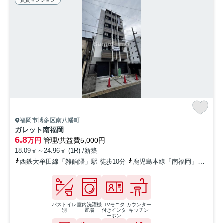
賃貸マンション
福岡市博多区南八幡町
ガレット南福岡
6.8
万円
管理/共益費5,000円
18.09㎡～24.96㎡ (1R) /新築
西鉄大牟田線「雑餉隈」駅 徒歩10分
鹿児島本線「南福岡」駅 徒歩10分
バストイレ
室内洗濯機
TVモニタ
カウンター
別
置場
付きインタ
キッチン
ーホン