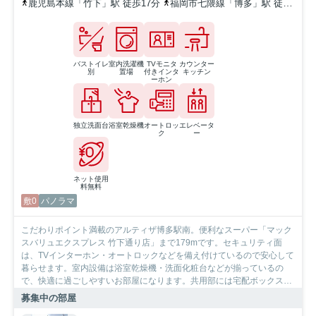
鹿児島本線「竹下」駅 徒歩17分
福岡市七隈線「博多」駅 徒歩21分
バストイレ
室内洗濯機
TVモニタ
カウンター
別
置場
付きインタ
キッチン
ーホン
独立洗面台
浴室乾燥機
オートロッ
エレベータ
ク
ー
ネット使用
料無料
敷0
パノラマ
こだわりポイント満載のアルティザ博多駅南。便利なスーパー「マック
スバリュエクスプレス 竹下通り店」まで179mです。セキュリティ面
は、TVインターホン・オートロックなどを備え付けているので安心して
暮らせます。室内設備は浴室乾燥機・洗面化粧台などが揃っているの
で、快適に過ごしやすいお部屋になります。共用部には宅配ボックス・
ゴミ出し24時間OKなどが揃っており、とても充実しています。魅力も
募集中の部屋
多い賃貸物件はいかがでしょうか。鹿児島本線竹下周辺での住まい探し