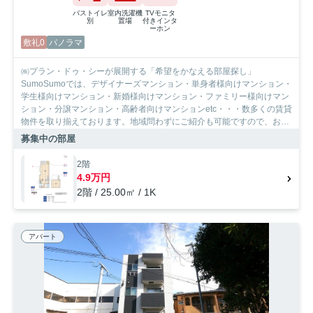
バストイレ
室内洗濯機
TVモニタ
別
置場
付きインタ
ーホン
敷礼0
パノラマ
㈱プラン・ドゥ・シーが展開する「希望をかなえる部屋探し」
SumoSumoでは、デザイナーズマンション・単身者様向けマンション・
学生様向けマンション・新婚様向けマンション・ファミリー様向けマン
ション・分譲マンション・高齢者向けマンションetc・・・数多くの賃貸
物件を取り揃えております。地域問わずにご紹介も可能ですので、お気
軽にご相談下さいませ。
募集中の部屋
2階
4.9万円
2階 / 25.00㎡ / 1K
アパート