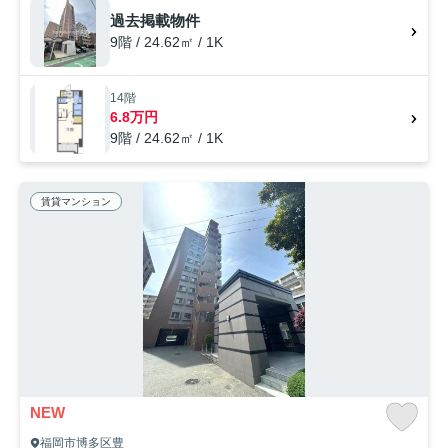
をSumoSumoがサポートいたします。ご希望の条件など、何なりとお申
過去掲載物件
し付けください。
9階 / 24.62㎡ / 1K
14階
6.8万円
9階 / 24.62㎡ / 1K
賃貸マンション
NEW
福岡市博多区豊