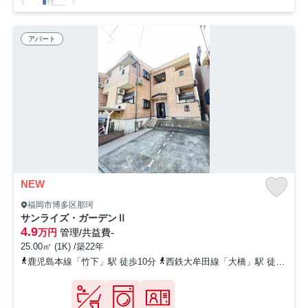
アパート
NEW
福岡市博多区那珂
サンライズ・ガーデンⅡ
4.9
万円
管理/共益費-
25.00㎡ (1K) /築22年
鹿児島本線「竹下」駅 徒歩10分
西鉄大牟田線「大橋」駅 徒歩24分