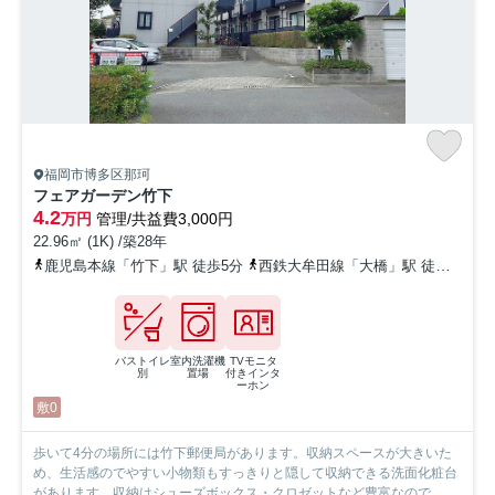
福岡市博多区那珂
フェアガーデン竹下
4.2
万円
管理/共益費3,000円
22.96㎡ (1K) /築28年
鹿児島本線「竹下」駅 徒歩5分
西鉄大牟田線「大橋」駅 徒歩22分
バストイレ
室内洗濯機
TVモニタ
別
置場
付きインタ
ーホン
敷0
歩いて4分の場所には竹下郵便局があります。収納スペースが大きいた
め、生活感のでやすい小物類もすっきりと隠して収納できる洗面化粧台
があります。収納はシューズボックス・クロゼットなど豊富なので、