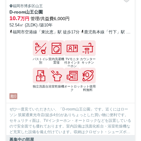
福岡市博多区山王
D-room山王公園
10.7
万円
管理/共益費6,000円
52.54㎡ (2LDK) /築10年
福岡市空港線「東比恵」駅 徒歩17分
鹿児島本線「竹下」駅 徒歩21分
バストイレ
室内洗濯機
TVモニタ
カウンター
別
置場
付きインタ
キッチン
ーホン
独立洗面台
浴室乾燥機
オートロッ
ネット使用
ク
料無料
敷0
ぜひ一度見ていただきたい、「D-room山王公園」です。近くにはロー
ソン 筑紫通東光寺店(徒歩4分)がありちょっとした買い物に便利です。
セキュリティ面は、TVインターホン・オートロックなどを設置している
ので安全面でも優れております。室内設備は洗面化粧台・浴室乾燥機な
ど充実した設備を備え付けています。収納はクロゼット・シューズボッ
クスなどが備え付けられているので、衣類や日用品の収納に重宝しま
募集中の部屋