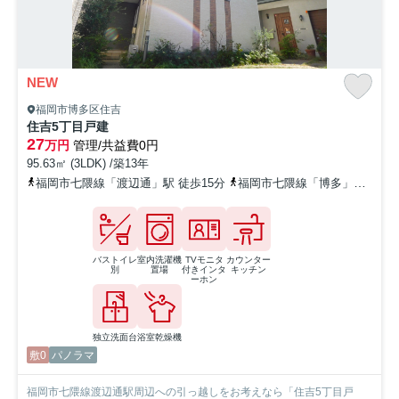
NEW
福岡市博多区住吉
住吉5丁目戸建
27
万円
管理/共益費0円
95.63㎡ (3LDK) /築13年
福岡市七隈線「渡辺通」駅 徒歩15分
福岡市七隈線「博多」駅 徒歩17分
バストイレ
室内洗濯機
TVモニタ
カウンター
別
置場
付きインタ
キッチン
ーホン
独立洗面台
浴室乾燥機
敷0
パノラマ
福岡市七隈線渡辺通駅周辺への引っ越しをお考えなら「住吉5丁目戸