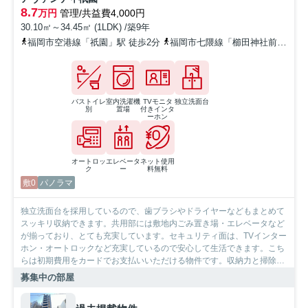
8.7
万円
管理/共益費4,000円
30.10㎡～34.45㎡ (1LDK) /築9年
福岡市空港線「祇園」駅 徒歩2分
福岡市七隈線「櫛田神社前」駅 徒歩5分
バストイレ
室内洗濯機
TVモニタ
独立洗面台
別
置場
付きインタ
ーホン
オートロッ
エレベータ
ネット使用
ク
ー
料無料
敷0
パノラマ
独立洗面台を採用しているので、歯ブラシやドライヤーなどもまとめて
スッキリ収納できます。共用部には敷地内ごみ置き場・エレベータなど
が揃っており、とても充実しています。セキュリティ面は、TVインター
ホン・オートロックなど充実しているので安心して生活できます。こち
らは初期費用をカードでお支払いいただける物件です。収納力と掃除の
しやすさを同時に備えているシステムキッチンが付いています。築7年
募集中の部屋
の物件です。防犯カメラが設置されており、犯罪の発生を抑制できま
す。福岡市空港線祇園の近くでお住まいをお探しならSumoSumoにご連