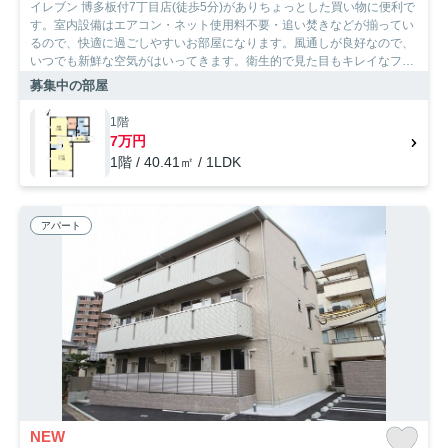
イレブン 博多板付7丁目店(徒歩5分)がありちょっとした買い物に便利で
す。室内設備はエアコン・ネット使用料不要・追い焚きなどが揃ってい
るので、快適に過ごしやすいお部屋になります。風通しが良好なので、
いつでも新鮮な空気がはいってきます。衛生的で見た目もキレイなフロ
ーリング設置のアパートです。福岡市博多区の住まい探しをお手伝いし
募集中の部屋
ます。SumoSumoお問い合わせ窓口がお客様に合った住まいをご紹介い
たしますので、まずはお気軽にお問い合わせ下さい。
1階
7万円
1階 / 40.41㎡ / 1LDK
アパート
NEW