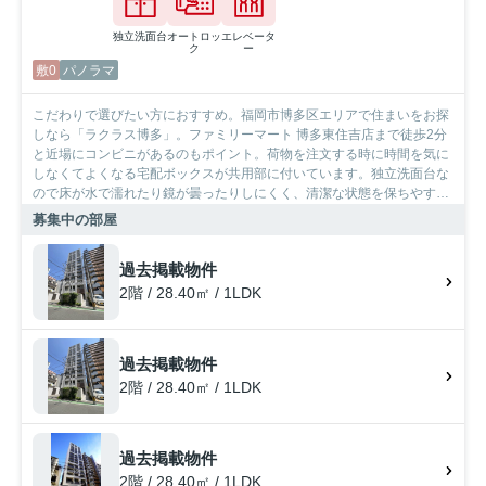
独立洗面台
オートロッ
エレベータ
ク
ー
敷0
パノラマ
こだわりで選びたい方におすすめ。福岡市博多区エリアで住まいをお探
しなら「ラクラス博多」。ファミリーマート 博多東住吉店まで徒歩2分
と近場にコンビニがあるのもポイント。荷物を注文する時に時間を気に
しなくてよくなる宅配ボックスが共用部に付いています。独立洗面台な
ので床が水で濡れたり鏡が曇ったりしにくく、清潔な状態を保ちやすく
なっております。SumoSumoでは、鹿児島本線博多を中心に数多くの不
募集中の部屋
動産情報を取り扱っております。駅から近い不動産をお求めの方は、
SumoSumoにお任せください。
過去掲載物件
2階 / 28.40㎡ / 1LDK
過去掲載物件
2階 / 28.40㎡ / 1LDK
過去掲載物件
2階 / 28.40㎡ / 1LDK