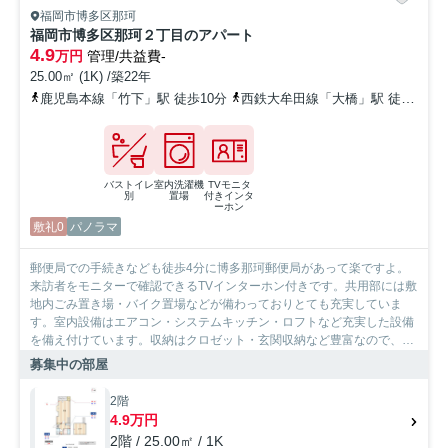
福岡市博多区那珂
福岡市博多区那珂２丁目のアパート
4.9
万円
管理/共益費-
25.00㎡ (1K) /築22年
鹿児島本線「竹下」駅 徒歩10分
西鉄大牟田線「大橋」駅 徒歩24分
バストイレ
室内洗濯機
TVモニタ
別
置場
付きインタ
ーホン
敷礼0
パノラマ
郵便局での手続きなども徒歩4分に博多那珂郵便局があって楽ですよ。
来訪者をモニターで確認できるTVインターホン付きです。共用部には敷
地内ごみ置き場・バイク置場などが備わっておりとても充実していま
す。室内設備はエアコン・システムキッチン・ロフトなど充実した設備
を備え付けています。収納はクロゼット・玄関収納など豊富なので、
広々と空間を利用することも可能です。お部屋にキッチンがある住まい
募集中の部屋
です 。より多くの不動産情報をお求めなら、まずはSumoSumo博多店
までご連絡ください。当社では、鹿児島本線竹下を中心に多種多様な不
2階
動産情報を取り扱っております。
4.9万円
2階 / 25.00㎡ / 1K