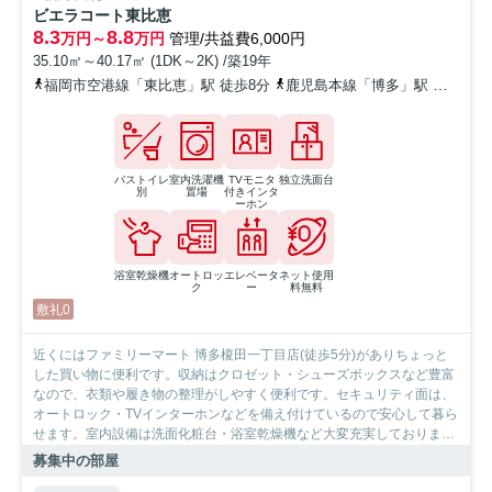
ビエラコート東比恵
8.3
8.8
万円～
万円
管理/共益費6,000円
35.10㎡～40.17㎡ (1DK～2K) /築19年
福岡市空港線「東比恵」駅 徒歩8分
鹿児島本線「博多」駅 徒歩22分
バストイレ
室内洗濯機
TVモニタ
独立洗面台
別
置場
付きインタ
ーホン
浴室乾燥機
オートロッ
エレベータ
ネット使用
ク
ー
料無料
敷礼0
近くにはファミリーマート 博多榎田一丁目店(徒歩5分)がありちょっと
した買い物に便利です。収納はクロゼット・シューズボックスなど豊富
なので、衣類や履き物の整理がしやすく便利です。セキュリティ面は、
オートロック・TVインターホンなどを備え付けているので安心して暮ら
せます。室内設備は洗面化粧台・浴室乾燥機など大変充実しておりま
す。共用部にはエレベータ・敷地内ごみ置き場などが揃っており、とて
募集中の部屋
も充実しています。お客様の多種多様なニーズに応えるべく、数多くの