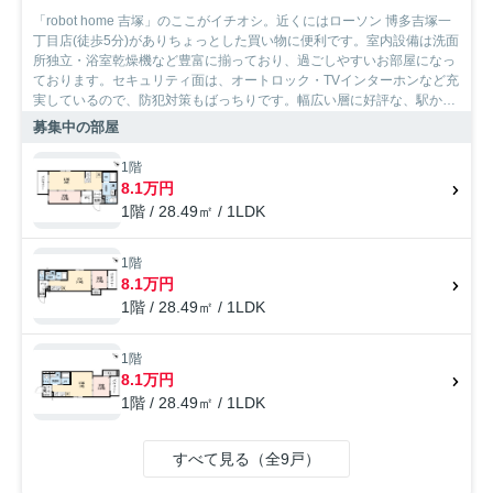
「robot home 吉塚」のここがイチオシ。近くにはローソン 博多吉塚一
丁目店(徒歩5分)がありちょっとした買い物に便利です。室内設備は洗面
所独立・浴室乾燥機など豊富に揃っており、過ごしやすいお部屋になっ
ております。セキュリティ面は、オートロック・TVインターホンなど充
実しているので、防犯対策もばっちりです。幅広い層に好評な、駅から
徒歩9分に立地する物件です。SumoSumoお問い合わせ窓口で、住まい
募集中の部屋
探しをはじめてみませんか。住まいに関する疑問やご要望はお気軽にス
タッフまでお申し付けください。
1階
8.1万円
1階 / 28.49㎡ / 1LDK
1階
8.1万円
1階 / 28.49㎡ / 1LDK
1階
8.1万円
1階 / 28.49㎡ / 1LDK
すべて見る（全9戸）