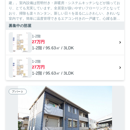
建」。室内設備は照明付き・床暖房・システムキッチンなどが揃ってお
り、とても充実しています。全居室が扱いやすいフローリングとなって
おり、掃除も楽々カンタン。新しい日々を送るにふさわしい、きれいな
室内です。簡単に温度管理できるエアコン付きの一戸建て。心躍る新生
活に欠かせない、住まい探しのお手伝いを致します。福岡市博多区エリ
募集中の部屋
アや福岡市七隈線渡辺通周辺の賃貸戸建てを数多く取り扱っている当社
をご指名下さい。
1-2階
27万円
1-2階 / 95.63㎡ / 3LDK
1-2階
27万円
1-2階 / 95.63㎡ / 3LDK
アパート