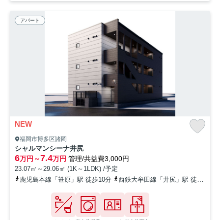
アパート
NEW
福岡市博多区諸岡
シャルマンシーナ井尻
6
7.4
万円～
万円
管理/共益費3,000円
23.07㎡～29.06㎡ (1K～1LDK) /予定
鹿児島本線「笹原」駅 徒歩10分
西鉄大牟田線「井尻」駅 徒歩10分