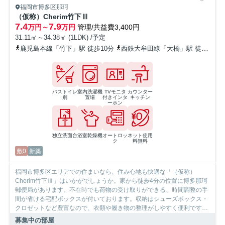
福岡市博多区那珂
（仮称）Cherim竹下Ⅲ
7.4
7.9
万円～
万円
管理/共益費3,400円
31.11㎡～34.38㎡ (1LDK) /予定
鹿児島本線「竹下」駅 徒歩10分
西鉄大牟田線「大橋」駅 徒歩25分
バストイレ
室内洗濯機
TVモニタ
カウンター
別
置場
付きインタ
キッチン
ーホン
独立洗面台
浴室乾燥機
オートロッ
ネット使用
ク
料無料
敷0
新築
福岡市博多区エリアでの住まいなら、住み心地も快適な「（仮称）
Cherim竹下Ⅲ」はいかがでしょうか。家から徒歩4分の位置に博多那珂
郵便局があります。不在時でも荷物の受け取りができる、時間調整の手
間が省ける宅配ボックスが付いております。収納はシューズボックス・
クロゼットなど豊富なので、衣類や履き物の整理がしやすく便利です。
真新しい住まいで新生活を始めましょう。完成を控えた物件です。丁寧
募集中の部屋