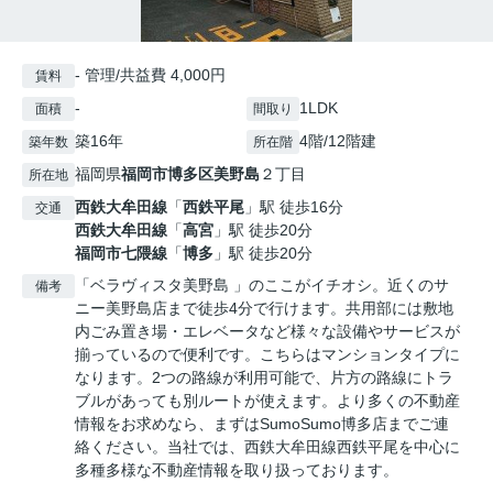
- 管理/共益費 4,000円
賃料
-
1LDK
面積
間取り
築16年
4階/12階建
築年数
所在階
福岡県
福岡市博多区
美野島
２丁目
所在地
西鉄大牟田線
「
西鉄平尾
」駅 徒歩16分
交通
西鉄大牟田線
「
高宮
」駅 徒歩20分
福岡市七隈線
「
博多
」駅 徒歩20分
「ベラヴィスタ美野島 」のここがイチオシ。近くのサ
備考
ニー美野島店まで徒歩4分で行けます。共用部には敷地
内ごみ置き場・エレベータなど様々な設備やサービスが
揃っているので便利です。こちらはマンションタイプに
なります。2つの路線が利用可能で、片方の路線にトラ
ブルがあっても別ルートが使えます。より多くの不動産
情報をお求めなら、まずはSumoSumo博多店までご連
絡ください。当社では、西鉄大牟田線西鉄平尾を中心に
多種多様な不動産情報を取り扱っております。