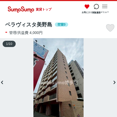
賃貸トップ
メニュー
お気に入り
閲覧履歴
ベラヴィスタ美野島
空室0
-
管理/共益費 4,000円
1
/
10