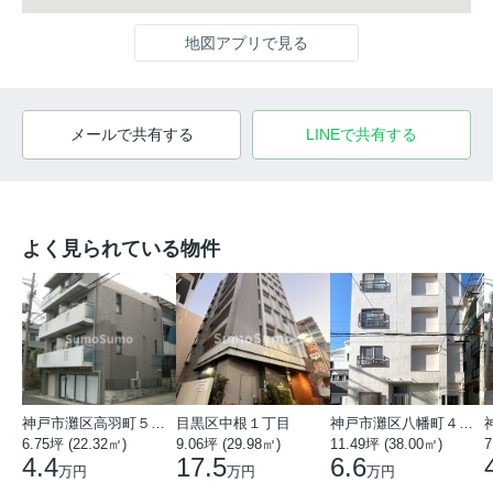
地図アプリで見る
メールで共有する
LINEで共有する
よく見られている物件
神戸市灘区高羽町５丁目
目黒区中根１丁目
神戸市灘区八幡町４丁目
6.75坪 (22.32㎡)
9.06坪 (29.98㎡)
11.49坪 (38.00㎡)
7
4.4
17.5
6.6
万円
万円
万円