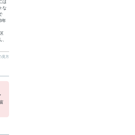
には
々な
で
3年
区
ん、
。
の見方
ア
富