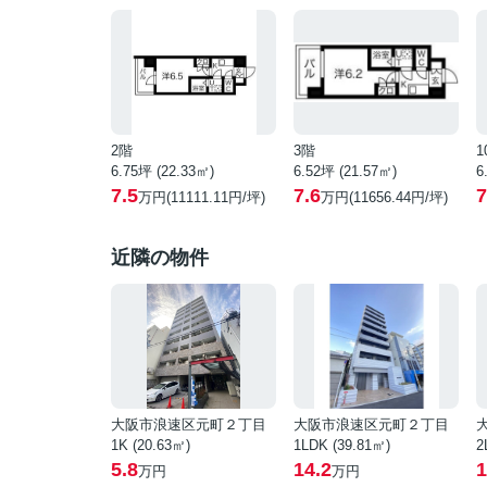
2階
3階
1
6.75坪 (22.33㎡)
6.52坪 (21.57㎡)
6
7.5
7.6
7
万円(11111.11円/坪)
万円(11656.44円/坪)
近隣の物件
大阪市浪速区元町２丁目
大阪市浪速区元町２丁目
1K (20.63㎡)
1LDK (39.81㎡)
2
5.8
14.2
1
万円
万円