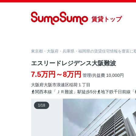
賃貸トップ
東京都・大阪府・兵庫県・福岡県の賃貸住宅情報を豊富に取り
エスリードレジデンス大阪難波
7.5万円～8万円
管理/共益費 10,000円
大阪府
大阪市浪速区
稲荷
１丁目
関西本線「ＪＲ難波」駅徒歩5分
地下鉄千日前線「
1
/
18