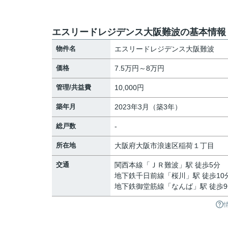
エスリードレジデンス大阪難波の基本情報
物件名
エスリードレジデンス大阪難波
価格
7.5万円～8万円
管理/共益費
10,000円
築年月
2023年3月（築3年）
総戸数
-
所在地
大阪府
大阪市浪速区
稲荷
１丁目
交通
関西本線
「
ＪＲ難波
」駅 徒歩5分
地下鉄千日前線
「
桜川
」駅 徒歩10
地下鉄御堂筋線
「
なんば
」駅 徒歩