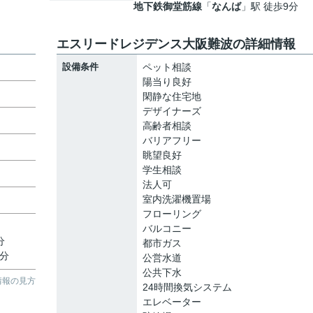
地下鉄御堂筋線
「
なんば
」駅 徒歩9分
エスリードレジデンス大阪難波の詳細情報
設備条件
ペット相談
陽当り良好
閑静な住宅地
デザイナーズ
高齢者相談
バリアフリー
眺望良好
学生相談
法人可
室内洗濯機置場
フローリング
バルコニー
分
都市ガス
9分
公営水道
公共下水
情報の見方
24時間換気システム
エレベーター