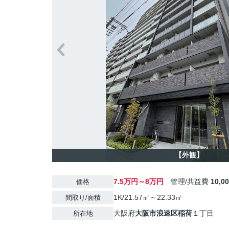
【外観】
7.5万円～8万円
管理/共益費
10,0
価格
1K/21.57㎡～22.33㎡
間取り/面積
大阪府
大阪市浪速区
稲荷
１丁目
所在地