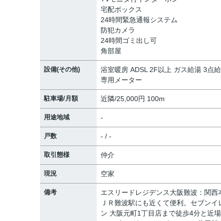
宅配ボックス
24時間緊急通報システム
防犯カメラ
24時間ゴミ出し可
角部屋
設備(その他)
浴室暖房 ADSL 2F以上 ガス給湯 3点
専用メーター
駐車場/月額
近隣/25,000円 100m
用途地域
-
戸数
- / -
取引態様
仲介
現況
空家
備考
エスリードレジデンス大阪難波：関西
ＪＲ難波駅にも近くて便利。セブンイ
ン 大阪元町1丁目店まで徒歩4分と近