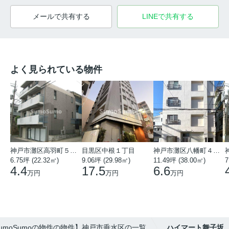
メールで共有する
LINEで共有する
よく見られている物件
神戸市灘区高羽町５丁目
目黒区中根１丁目
神戸市灘区八幡町４丁目
6.75坪 (22.32㎡)
9.06坪 (29.98㎡)
11.49坪 (38.00㎡)
7
4.4
17.5
6.6
万円
万円
万円
umoSumoの物件の物件】神戸市垂水区の一覧
ハイマート舞子坂