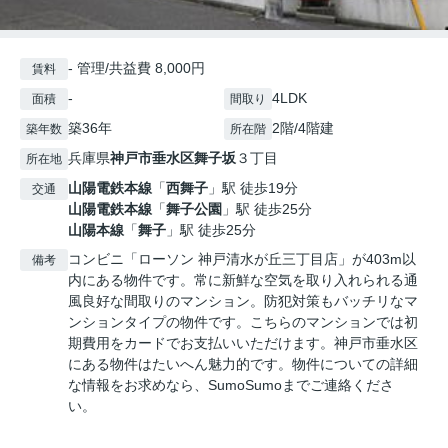
- 管理/共益費 8,000円
賃料
-
4LDK
面積
間取り
築36年
2階/4階建
築年数
所在階
兵庫県
神戸市垂水区
舞子坂
３丁目
所在地
山陽電鉄本線
「
西舞子
」駅 徒歩19分
交通
山陽電鉄本線
「
舞子公園
」駅 徒歩25分
山陽本線
「
舞子
」駅 徒歩25分
コンビニ「ローソン 神戸清水が丘三丁目店」が403m以
備考
内にある物件です。常に新鮮な空気を取り入れられる通
風良好な間取りのマンション。防犯対策もバッチリなマ
ンションタイプの物件です。こちらのマンションでは初
期費用をカードでお支払いいただけます。神戸市垂水区
にある物件はたいへん魅力的です。物件についての詳細
な情報をお求めなら、SumoSumoまでご連絡くださ
い。