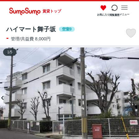
賃貸トップ
メニュー
お気に入り
閲覧履歴
ハイマート舞子坂
空室0
-
管理/共益費 8,000円
1
/
5