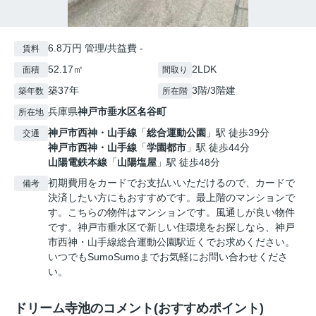
6.8万円 管理/共益費 -
賃料
52.17㎡
2LDK
面積
間取り
築37年
3階/3階建
築年数
所在階
兵庫県
神戸市垂水区
名谷町
所在地
神戸市西神・山手線
「
総合運動公園
」駅 徒歩39分
交通
神戸市西神・山手線
「
学園都市
」駅 徒歩44分
山陽電鉄本線
「
山陽塩屋
」駅 徒歩48分
初期費用をカードでお支払いいただけるので、カードで
備考
決済したい方にもおすすめです。最上階のマンションで
す。こちらの物件はマンションです。風通しが良い物件
です。神戸市垂水区で新しい住環境をお探しなら、神戸
市西神・山手線総合運動公園駅近くでお求めください。
いつでもSumoSumoまでお気軽にお問い合わせくださ
い。
ドリーム寺池のコメント(おすすめポイント)