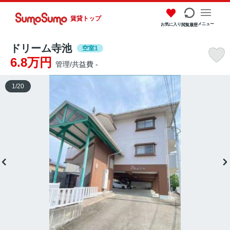
賃貸トップ
メニュー
お気に入り
閲覧履歴
ドリーム寺池
空室1
6.8万円
管理/共益費 -
1
/
20