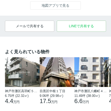
地図アプリで見る
メールで共有する
LINEで共有する
よく見られている物件
神戸市灘区高羽町５丁目
目黒区中根１丁目
神戸市灘区八幡町４丁目
6.75坪 (22.32㎡)
9.06坪 (29.98㎡)
11.49坪 (38.00㎡)
7
4.4
17.5
6.6
万円
万円
万円