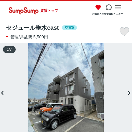
賃貸トップ
メニュー
お気に入り
閲覧履歴
セジュール垂水east
空室0
-
管理/共益費 5,500円
1
/
7