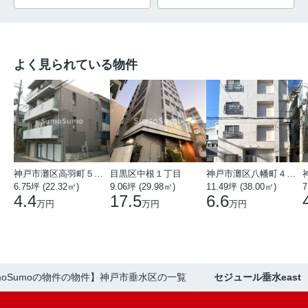
よく見られている物件
神戸市灘区高羽町５丁目
目黒区中根１丁目
神戸市灘区八幡町４丁目
6.75坪 (22.32㎡)
9.06坪 (29.98㎡)
11.49坪 (38.00㎡)
7
4.4
17.5
6.6
万円
万円
万円
moSumoの物件の物件】神戸市垂水区の一覧
セジュール垂水east