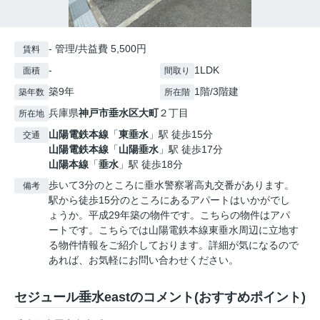
- 管理/共益費 5,500円
賃料
-
1LDK
面積
間取り
築9年
1階/3階建
築年数
所在階
兵庫県
神戸市垂水区
大町
２丁目
所在地
山陽電鉄本線
「
東垂水
」駅 徒歩15分
交通
山陽電鉄本線
「
山陽垂水
」駅 徒歩17分
山陽本線
「
垂水
」駅 徒歩18分
歩いて3分のところに垂水警察署高丸交番があります。
備考
駅から徒歩15分のところにあるアパートはいかがでし
ょうか。平成29年築の物件です。こちらの物件はアパ
ートです。こちらでは山陽電鉄本線東垂水周辺に立地す
る物件情報をご紹介しております。詳細が気になるので
あれば、お気軽にお問い合わせください。
セジュール垂水eastのコメント(おすすめポイント)