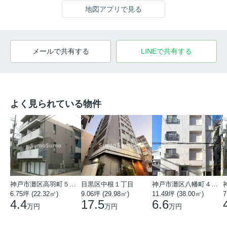
地図アプリで見る
メールで共有する
LINEで共有する
よく見られている物件
神戸市灘区高羽町５丁目
目黒区中根１丁目
神戸市灘区八幡町４丁目
6.75坪 (22.32㎡)
9.06坪 (29.98㎡)
11.49坪 (38.00㎡)
7
4.4
17.5
6.6
万円
万円
万円