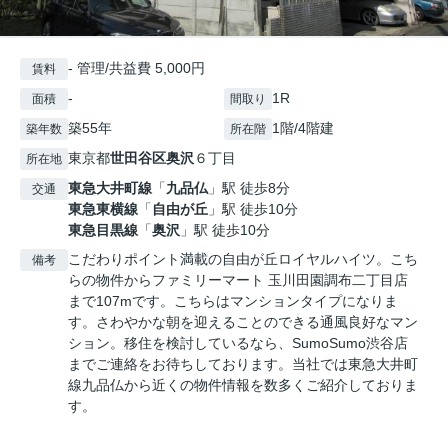
- 管理/共益費 5,000円
賃料
-
1R
面積
間取り
築55年
1階/4階建
築年数
所在階
東京都
世田谷区
奥沢
６丁目
所在地
東急大井町線
「
九品仏
」駅 徒歩8分
交通
東急東横線
「
自由が丘
」駅 徒歩10分
東急目黒線
「
奥沢
」駅 徒歩10分
こだわりポイント満載の自由が丘ロイヤルハイツ。こち
備考
らの物件からファミリーマート 玉川田園調布二丁目店
まで107mです。こちらはマンションタイプになりま
す。さわやかな朝を迎えることのできる通風良好なマン
ション。移住を検討しているなら、SumoSumo渋谷店
までご連絡をお待ちしております。当社では東急大井町
線九品仏から近くの物件情報を数多くご紹介しておりま
す。