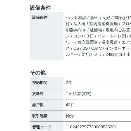
設備条件
設備条件
ペット相談 / 陽当り良好 / 閑静な住
好 / 法人可 / 室内洗濯機置場 / フロ
明器具付き / 駐輪場 / 敷地内ごみ置
ン / コンロ３口 / バス・トイレ別 /
ワー / 独立洗面台 / 浴室暖房 / エ
ス / CS / BS / CATV / イ
ルキー / 防犯カメラ / 24時間ゴ
その他
2年
契約期間
1ヶ月(新賃料)
更新料
42戸
総戸数
仲介
取引態様
1102422797730000525261
管理コード