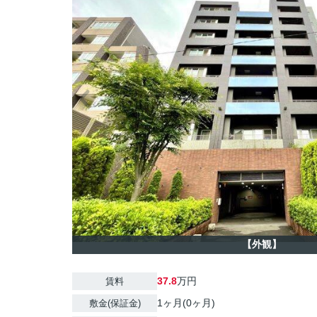
【外観】
37.8
万円
賃料
1ヶ月(0ヶ月)
敷金(保証金)