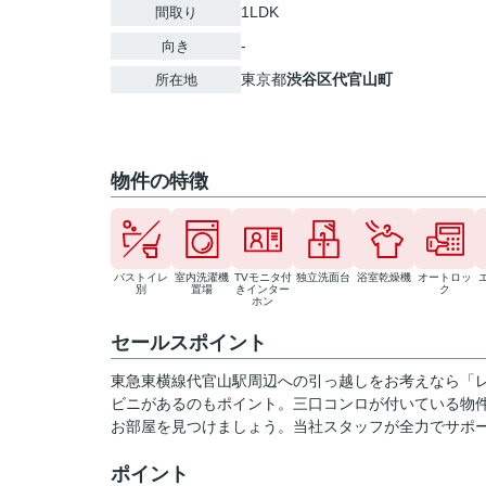
1LDK
間取り
-
向き
東京都
渋谷区
代官山町
所在地
物件の特徴
バストイレ
室内洗濯機
TVモニタ付
独立洗面台
浴室乾燥機
オートロッ
別
置場
きインター
ク
ホン
セールスポイント
東急東横線代官山駅周辺への引っ越しをお考えなら「レ
ビニがあるのもポイント。三口コンロが付いている物
お部屋を見つけましょう。当社スタッフが全力でサポ
ポイント