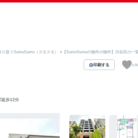
扱うSumoSumo（スモスモ）
【SumoSumoの物件の物件】渋谷区の一
印刷する
お気
徒歩12分