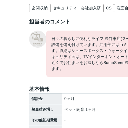
玄関収納
セキュリティー会社加入済
CS
洗面
担当者のコメント
日々の暮らしに便利なライフ 渋谷東店(ス
設備を備え付けています。共用部にはゴミ
す。収納はシューズボックス・ウォークイ
キュリティ面は、TVインターホン・オー
近くでお住まいをお探しならSumoSum
ます。
基本情報
0ヶ月
保証金
敷金積み増し
ペット飼育:1ヶ月
その他初期費用
-