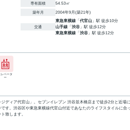
54.53㎡
専有面積
2004年9月(築21年)
築年月
東急東横線
「
代官山
」駅 徒歩10分
山手線
「
渋谷
」駅 徒歩12分
交通
東急東横線
「
渋谷
」駅 徒歩12分
エレベータ
ー
ジディア代官山」。セブンイレブン 渋谷並木橋店まで徒歩2分と近場
件です。渋谷区や東急東横線代官山付近であなたのライフスタイルに合
ート致します。