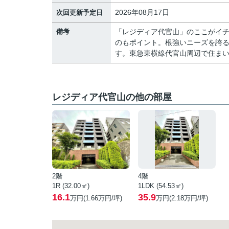
2026年08月17日
次回更新予定日
備考
「レジディア代官山」のここがイチ
のもポイント。根強いニーズを誇る
す。東急東横線代官山周辺で住まい
レジディア代官山の他の部屋
2階
4階
1R (32.00㎡)
1LDK (54.53㎡)
16.1
35.9
万円(
1.66
万円/坪)
万円(
2.18
万円/坪)