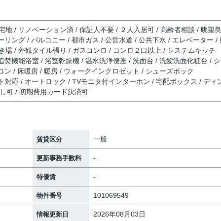
宅地 / リノベーション済 / 保証人不要 / ２人入居可 / 高齢者相談 / 眺望
ーリング / バルコニー / 都市ガス / 公営水道 / 公共下水 / エレベーター /
き場 / 外観タイル張り / ガスコンロ / コンロ２口以上 / システムキッチ
 追焚機能浴室 / 浴室乾燥機 / 温水洗浄便座 / 洗面台 / 洗髪洗面化粧台 / 
アコン / 床暖房 / 暖房 / ウォークインクロゼット / シューズボック
ンターネット対応 / オートロック / TVモニタ付インターホン / 宅配ボックス / デ
ミ出し可 / 初期費用カード決済可
一般
賃貸区分
-
更新事務手数料
-
特優賃
101069549
物件番号
2026年08月03日
情報更新日