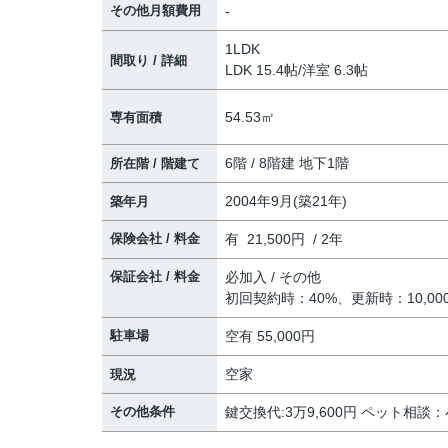
その他月額費用
-
1LDK
間取り / 詳細
LDK 15.4帖
/
洋室 6.3帖
54.53㎡
専有面積
6階 / 8階建 地下1階
所在階 / 階建て
2004年9月(築21年)
築年月
保険会社 / 料金
有 21,500円 / 2年
保証会社 / 料金
必加入 / その他
初回契約時：40%、更新時：10,0
駐車場
空有 55,000円
空家
現況
その他条件
鍵交換代:3万9,600円 ペット相