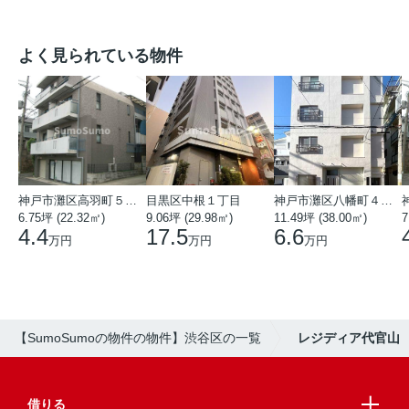
よく見られている物件
神戸市灘区高羽町５丁目
目黒区中根１丁目
神戸市灘区八幡町４丁目
6.75坪 (22.32㎡)
9.06坪 (29.98㎡)
11.49坪 (38.00㎡)
7
4.4
17.5
6.6
万円
万円
万円
【SumoSumoの物件の物件】渋谷区の一覧
レジディア代官山
借りる