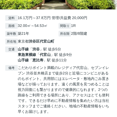
16.1万円～37.8万円 管理/共益費 20,000円
賃料
32.00㎡～54.53㎡
1R
面積
間取り
築21年
2階/8階建
築年数
所在階
東京都
渋谷区
代官山町
所在地
山手線
「
渋谷
」駅 徒歩5分
交通
東急東横線
「
代官山
」駅 徒歩9分
山手線
「
恵比寿
」駅 徒歩11分
こだわりポイント満載のレジディア代官山。セブンイレ
備考
ブン 渋谷並木橋店まで徒歩2分と近場にコンビニがある
のもポイント。共用部にはエレベータ・敷地内ごみ置き
場などが揃っております。遠くの風景を見つめることは
視力回復にも繋がりますので健康的になれます。2つの
路線をご利用できる場所にあり、アクセスはとても便利
です。できるだけ早めに不動産情報を集めたい方は当社
スタッフまでご連絡ください。地域の不動産情報をいち
早くお届けします。