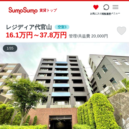
賃貸トップ
メニュー
お気に入り
閲覧履歴
レジディア代官山
空室3
16.1万円～37.8万円
管理/共益費 20,000円
1
/
35