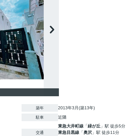
2013年3月(築13年)
築年
近隣
駐車
東急大井町線
「
緑が丘
」駅 徒歩5分
東急目黒線
「
奥沢
」駅 徒歩11分
交通