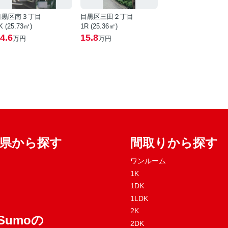
目黒区南３丁目
目黒区三田２丁目
K (25.73㎡)
1R (25.36㎡)
4.6
15.8
万円
万円
府県から探す
間取りから探す
ワンルーム
1K
1DK
1LDK
2K
Sumoの
2DK