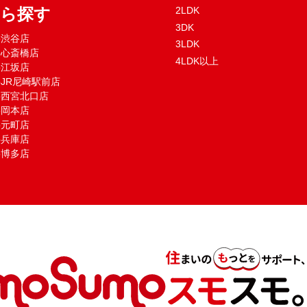
から探す
2LDK
3DK
mo渋谷店
3LDK
mo心斎橋店
4LDK以上
mo江坂店
moJR尼崎駅前店
mo西宮北口店
mo岡本店
mo元町店
mo兵庫店
mo博多店