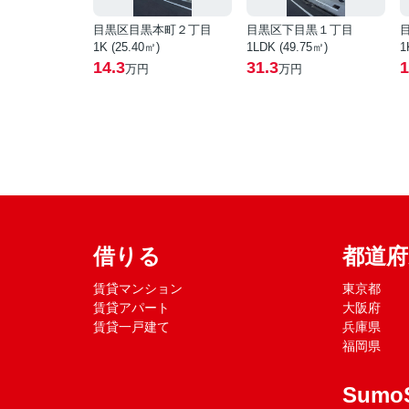
目黒区目黒本町２丁目
目黒区下目黒１丁目
1K (25.40㎡)
1LDK (49.75㎡)
1
14.3
31.3
1
万円
万円
借りる
都道
賃貸マンション
東京都
賃貸アパート
大阪府
賃貸一戸建て
兵庫県
福岡県
Sumo