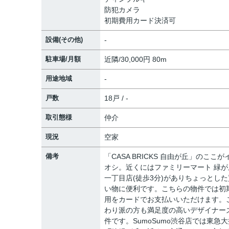
防犯カメラ
初期費用カード決済可
設備(その他)
-
駐車場/月額
近隣/30,000円 80m
用途地域
-
戸数
18戸 / -
取引態様
仲介
現況
空家
備考
「CASA BRICKS 自由が丘」のここが
オシ。近くにはファミリーマート 緑が
一丁目店(徒歩3分)がありちょっとした
い物に便利です。こちらの物件では初
用をカードでお支払いいただけます。
わり派の方も満足度の高いデザイナー
件です。SumoSumo渋谷店では東急大