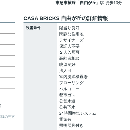
東急東横線
「
自由が丘
」駅 徒歩13分
CASA BRICKS 自由が丘の詳細情報
設備条件
陽当り良好
閑静な住宅地
デザイナーズ
保証人不要
２人入居可
高齢者相談
眺望良好
法人可
室内洗濯機置場
フローリング
バルコニー
都市ガス
公営水道
分
公共下水
24時間換気システム
情報の見方
電気有
照明器具付き