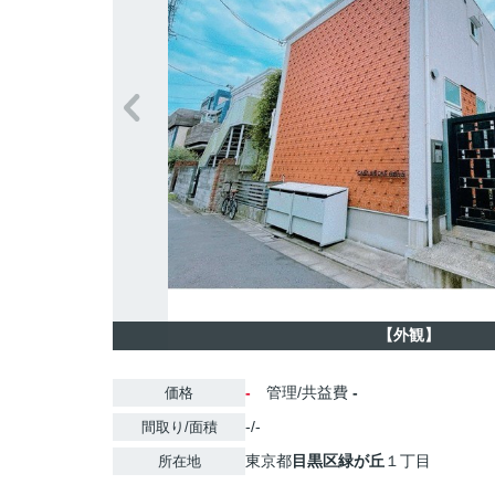
【外観】
-
管理/共益費
-
価格
-/-
間取り/面積
東京都
目黒区
緑が丘
１丁目
所在地