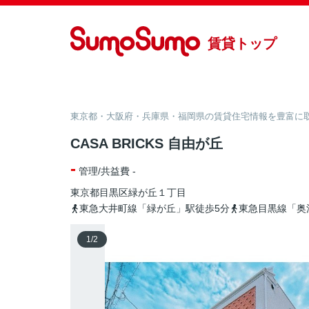
賃貸トップ
東京都・大阪府・兵庫県・福岡県の賃貸住宅情報を豊富に取り
CASA BRICKS 自由が丘
-
管理/共益費 -
東京都
目黒区
緑が丘
１丁目
東急大井町線「緑が丘」駅徒歩5分
東急目黒線「奥
1
/
2