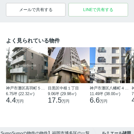
メールで共有する
LINEで共有する
よく見られている物件
神戸市灘区高羽町５丁目
目黒区中根１丁目
神戸市灘区八幡町４丁目
6.75坪 (22.32㎡)
9.06坪 (29.98㎡)
11.49坪 (38.00㎡)
7
4.4
17.5
6.6
万円
万円
万円
【SumoSumoの物件の物件】福岡市博多区の一覧
ルミエール諸岡