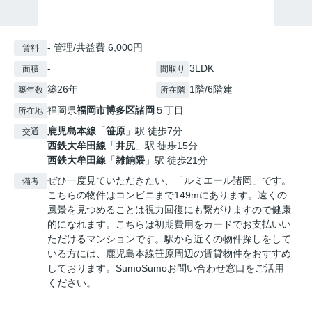
- 管理/共益費 6,000円
賃料
-
3LDK
面積
間取り
築26年
1階/6階建
築年数
所在階
福岡県
福岡市博多区
諸岡
５丁目
所在地
鹿児島本線
「
笹原
」駅 徒歩7分
交通
西鉄大牟田線
「
井尻
」駅 徒歩15分
西鉄大牟田線
「
雑餉隈
」駅 徒歩21分
ぜひ一度見ていただきたい、「ルミエール諸岡」です。
備考
こちらの物件はコンビニまで149mにあります。遠くの
風景を見つめることは視力回復にも繋がりますので健康
的になれます。こちらは初期費用をカードでお支払いい
ただけるマンションです。駅から近くの物件探しをして
いる方には、鹿児島本線笹原周辺の賃貸物件をおすすめ
しております。SumoSumoお問い合わせ窓口をご活用
ください。