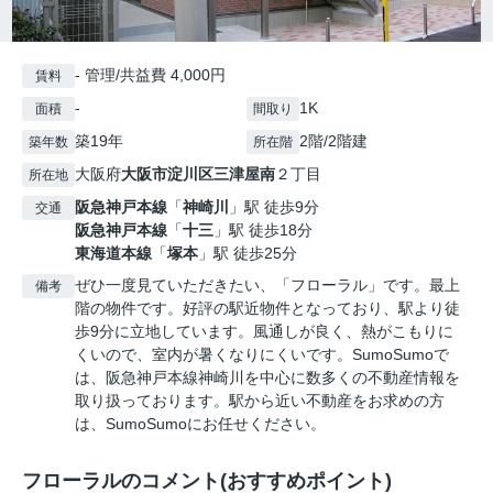
- 管理/共益費 4,000円
賃料
-
1K
面積
間取り
築19年
2階/2階建
築年数
所在階
大阪府
大阪市淀川区
三津屋南
２丁目
所在地
阪急神戸本線
「
神崎川
」駅 徒歩9分
交通
阪急神戸本線
「
十三
」駅 徒歩18分
東海道本線
「
塚本
」駅 徒歩25分
ぜひ一度見ていただきたい、「フローラル」です。最上
備考
階の物件です。好評の駅近物件となっており、駅より徒
歩9分に立地しています。風通しが良く、熱がこもりに
くいので、室内が暑くなりにくいです。SumoSumoで
は、阪急神戸本線神崎川を中心に数多くの不動産情報を
取り扱っております。駅から近い不動産をお求めの方
は、SumoSumoにお任せください。
フローラルのコメント(おすすめポイント)