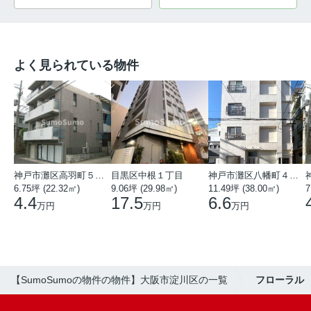
よく見られている物件
神戸市灘区高羽町５丁目
目黒区中根１丁目
神戸市灘区八幡町４丁目
6.75坪 (22.32㎡)
9.06坪 (29.98㎡)
11.49坪 (38.00㎡)
7
4.4
17.5
6.6
万円
万円
万円
【SumoSumoの物件の物件】大阪市淀川区の一覧
フローラル