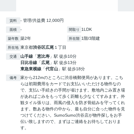
- 管理/共益費 12,000円
賃料
-
1LDK
面積
間取り
築2年
1階/3階建
築年数
所在階
東京都
渋谷区
広尾
１丁目
所在地
山手線
「
恵比寿
」駅 徒歩10分
交通
日比谷線
「
広尾
」駅 徒歩13分
東急東横線
「
代官山
」駅 徒歩18分
家から212mのところに渋谷橋郵便局があります。こち
備考
らは初期費用をカードでお支払いいただける物件なの
で、支払い手続きの手間が省けます。敷地内ごみ置き場
があればごみをもって歩く距離も少なくてすみます。外
観タイル張りは、雨風の侵入を防ぎ骨組みを守ってくれ
ます。数ある物件の中から、最も自分に合った物件を見
つけてください。SumoSumo渋谷店が物件探しをお手
伝い致しますので、まずはご連絡をお待ちしておりま
す。