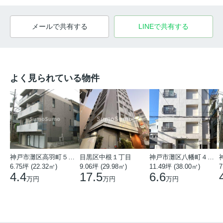
メールで共有する
LINEで共有する
よく見られている物件
神戸市灘区高羽町５丁目
目黒区中根１丁目
神戸市灘区八幡町４丁目
6.75坪 (22.32㎡)
9.06坪 (29.98㎡)
11.49坪 (38.00㎡)
7
4.4
17.5
6.6
万円
万円
万円