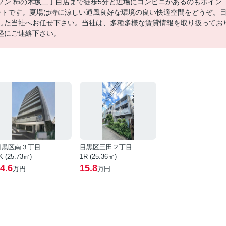
ソン 柿の木坂二丁目店まで徒歩5分と近場にコンビニがあるのもポイン
ートです。夏場は特に涼しい通風良好な環境の良い快適空間をどうぞ。
した当社へお任せ下さい。当社は、多種多様な賃貸情報を取り扱ってお
軽にご連絡下さい。
目黒区南３丁目
目黒区三田２丁目
K (25.73㎡)
1R (25.36㎡)
4.6
15.8
万円
万円