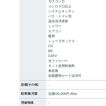
ガスコンロ
コンロ２口以上
システムキッチン
バス・トイレ別
温水洗浄便座
シャワー
エアコン
暖房
シューズボックス
CS
BS
CATV
光ファイバー
ネット使用料無料
角部屋
初期費用カード決済可
設備(その他)
-
駐車場/月額
近隣/30,000円 80m
用途地域
-