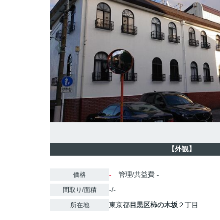
【外観】
-
管理/共益費
-
価格
-/-
間取り/面積
東京都
目黒区
柿の木坂
２丁目
所在地