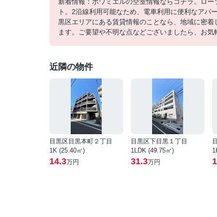
新着情報：ポワミエルの空室情報ならコチラ。ロー
ト。2沿線利用可能なため、電車利用に便利なアパ
黒区エリアにある賃貸情報のことなら、地域に密着
ます。ご要望や不明な点などございましたら、お気
近隣の物件
目黒区目黒本町２丁目
目黒区下目黒１丁目
1K (25.40㎡)
1LDK (49.75㎡)
1
14.3
31.3
1
万円
万円