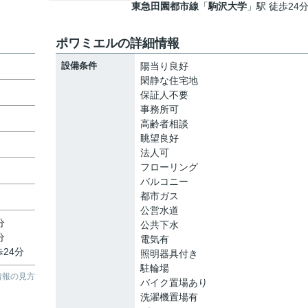
東急田園都市線
「
駒沢大学
」駅 徒歩24
ポワミエルの詳細情報
設備条件
陽当り良好
閑静な住宅地
保証人不要
事務所可
高齢者相談
眺望良好
法人可
フローリング
バルコニー
都市ガス
公営水道
分
公共下水
分
電気有
歩24分
照明器具付き
駐輪場
情報の見方
バイク置場あり
洗濯機置場有