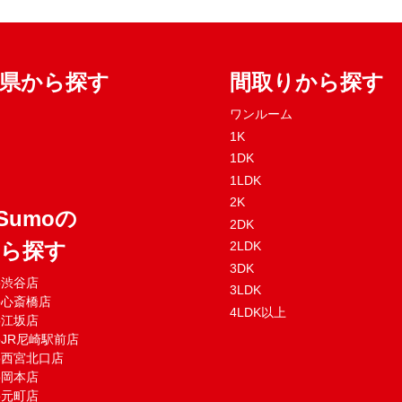
府県から探す
間取りから探す
ワンルーム
1K
1DK
1LDK
2K
Sumoの
2DK
から探す
2LDK
3DK
mo渋谷店
3LDK
mo心斎橋店
4LDK以上
mo江坂店
moJR尼崎駅前店
mo西宮北口店
mo岡本店
mo元町店