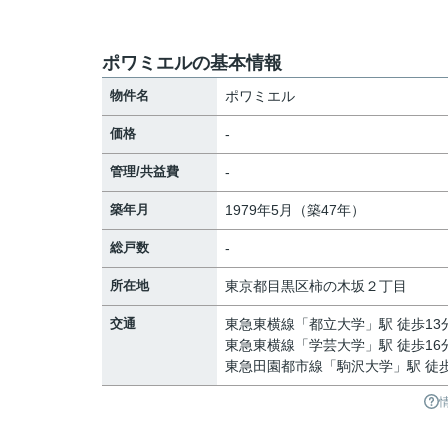
ポワミエルの基本情報
物件名
ポワミエル
価格
-
管理/共益費
-
築年月
1979年5月（築47年）
総戸数
-
所在地
東京都
目黒区
柿の木坂
２丁目
交通
東急東横線
「
都立大学
」駅 徒歩13
東急東横線
「
学芸大学
」駅 徒歩16
東急田園都市線
「
駒沢大学
」駅 徒