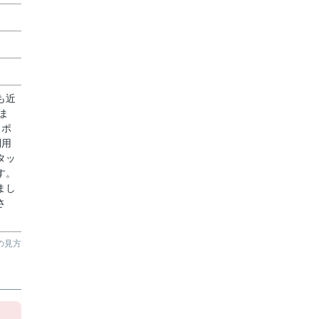
も近
ま
もポ
利用
タッ
す。
まし
さ
の見方