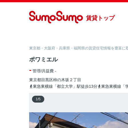
賃貸トップ
東京都・大阪府・兵庫県・福岡県の賃貸住宅情報を豊富に取り
ポワミエル
-
管理/共益費 -
東京都
目黒区
柿の木坂
２丁目
東急東横線「都立大学」駅徒歩13分
東急東横線「学
1
/
5