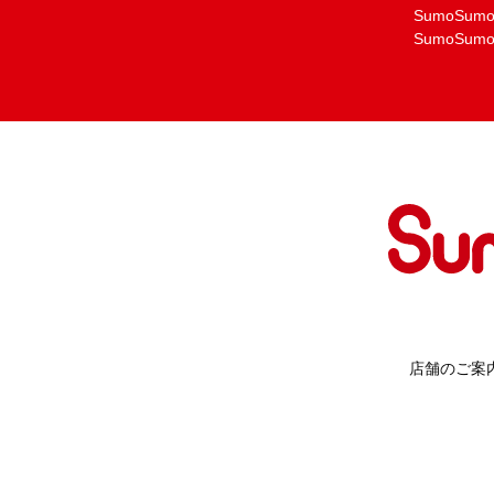
SumoSu
SumoSu
店舗のご案