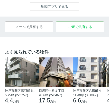
地図アプリで見る
メールで共有する
LINEで共有する
よく見られている物件
神戸市灘区高羽町５丁目
目黒区中根１丁目
神戸市灘区八幡町４丁目
6.75坪 (22.32㎡)
9.06坪 (29.98㎡)
11.49坪 (38.00㎡)
7
4.4
17.5
6.6
万円
万円
万円