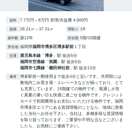
7.7万円～8万円 管理/共益費 4,000円
賃料
28.21㎡～37.31㎡
1R
面積
間取り
築12年
5階/15階建
築年数
所在階
福岡県
福岡市博多区
博多駅前
１丁目
所在地
鹿児島本線
「
博多
」駅 徒歩5分
交通
福岡市空港線
「
祇園
」駅 徒歩5分
福岡市七隈線
「
櫛田神社前
」駅 徒歩13分
博多駅前一郵便局まで徒歩3分と近いです。共用部には
備考
敷地内ごみ置き場・エレベータなどが揃っており、とて
も充実しています。15階建ての物件です。風通しが良
く真夏の暑い日も快適に過ごせる物件です。クレジット
カードで初期費用をお支払いいただける物件です。福岡
市博多区エリアにある賃貸情報のことなら、地域に密着
した当社へお任せ下さい。当社は、多種多様な賃貸情報
を取り扱っております。ご要望や不明な点などございま
したら、お気軽にご連絡下さい。