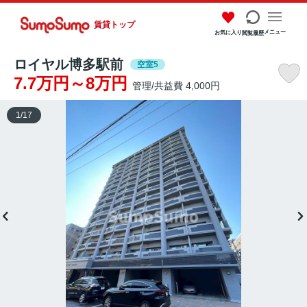
賃貸トップ
メニュー
お気に入り
閲覧履歴
ロイヤル博多駅前
空室5
7.7万円～8万円
管理/共益費 4,000円
1
/
17