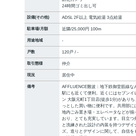
24時間ゴミ出し可
設備(その他)
ADSL 2F以上 電気給湯 3点給湯
駐車場/月額
近隣/25,000円 100m
用途地域
-
戸数
120戸 / -
取引態様
仲介
現況
居住中
備考
AFFLUENCE難波：地下鉄御堂筋線な
駅にも近くて便利。近くにはセブンイ
ン 大阪元町1丁目店(徒歩1分)がありち
っとした買い物に便利です。共用部に
地内ごみ置き場・エレベータなどが揃
おり、とても充実しています。目立つ
と洗練された設計の内装を持つデザイ
ズ。造りとデザインに関して、自信を