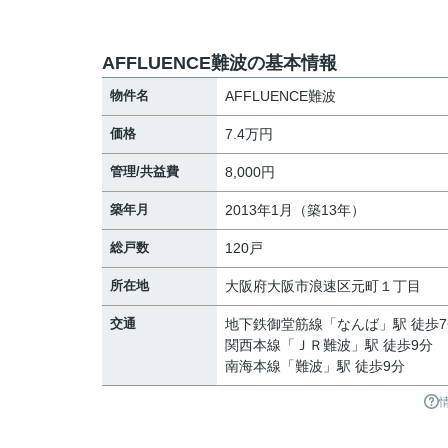
AFFLUENCE難波の基本情報
物件名
AFFLUENCE難波
価格
7.4万円
管理/共益費
8,000円
築年月
2013年1月（築13年）
総戸数
120戸
所在地
大阪府
大阪市浪速区
元町
１丁目
交通
地下鉄御堂筋線
「
なんば
」駅 徒歩
関西本線
「
ＪＲ難波
」駅 徒歩9分
南海本線
「
難波
」駅 徒歩9分