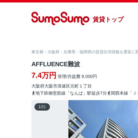
賃貸トップ
東京都・大阪府・兵庫県・福岡県の賃貸住宅情報を豊富に取り
AFFLUENCE難波
7.4万円
管理/共益費 8,000円
大阪府
大阪市浪速区
元町
１丁目
地下鉄御堂筋線「なんば」駅徒歩7分
関西本線「Ｊ
1
/
21