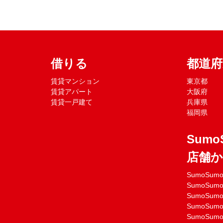
借りる
都道
賃貸マンション
東京都
賃貸アパート
大阪府
賃貸一戸建て
兵庫県
福岡県
Sumo
店舗
SumoSu
SumoSu
SumoSu
SumoSu
SumoSu