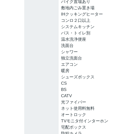
バイク置場あり
敷地内ごみ置き場
IHクッキングヒーター
コンロ２口以上
システムキッチン
バス・トイレ別
温水洗浄便座
洗面台
シャワー
独立洗面台
エアコン
暖房
シューズボックス
CS
BS
CATV
光ファイバー
ネット使用料無料
オートロック
TVモニタ付インターホン
宅配ボックス
防犯カメラ