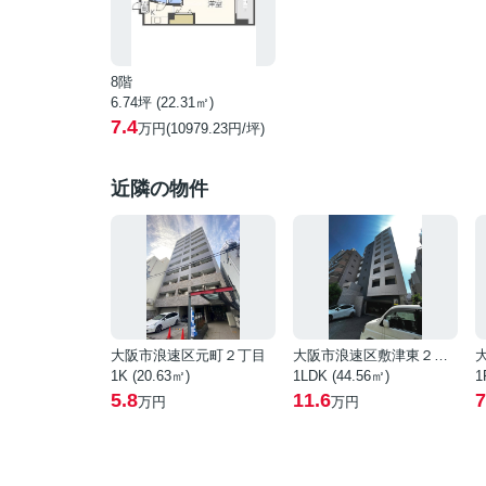
8階
6.74坪 (22.31㎡)
7.4
万円(10979.23円/坪)
近隣の物件
大阪市浪速区元町２丁目
大阪市浪速区敷津東２丁目
1K (20.63㎡)
1LDK (44.56㎡)
1
5.8
11.6
7
万円
万円