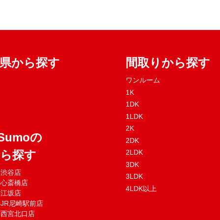
府県から探す
間取りから探す
ワンルーム
1K
1DK
1LDK
2K
Sumoの
2DK
から探す
2LDK
3DK
mo渋谷店
3LDK
mo心斎橋店
4LDK以上
mo江坂店
moJR尼崎駅前店
mo西宮北口店