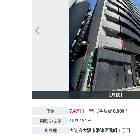
【外観】
7.4万円
管理/共益費
8,000円
価格
1K/22.31㎡
間取り/面積
大阪府
大阪市浪速区
元町
１丁目
所在地