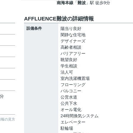
南海本線
「
難波
」駅 徒歩9分
AFFLUENCE難波の詳細情報
設備条件
陽当り良好
閑静な住宅地
デザイナーズ
高齢者相談
バリアフリー
眺望良好
学生相談
法人可
室内洗濯機置場
フローリング
バルコニー
7分
公営水道
公共下水
オール電化
24時間換気システム
情報の見方
エレベーター
駐輪場