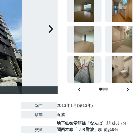
2013年1月(築13年)
築年
近隣
駐車
地下鉄御堂筋線
「
なんば
」駅 徒歩7分
関西本線
「
ＪＲ難波
」駅 徒歩9分
交通