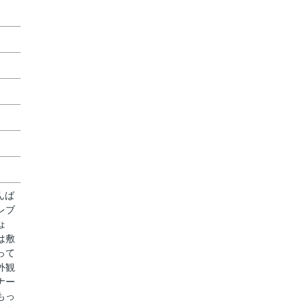
んば
レブ
ょ
は敷
って
外観
ナー
もっ