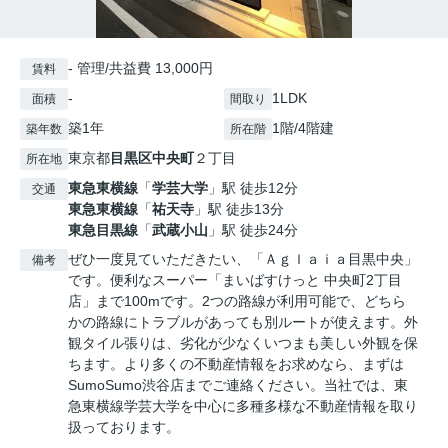
- 管理/共益費 13,000円
賃料
-
1LDK
面積
間取り
築1年
1階/4階建
築年数
所在階
東京都
目黒区
中央町
２丁目
所在地
東急東横線
「
学芸大学
」駅 徒歩12分
交通
東急東横線
「
祐天寺
」駅 徒歩13分
東急目黒線
「
武蔵小山
」駅 徒歩24分
ぜひ一度見ていただきたい、「Ａｇｌａｉａ目黒中央」
備考
です。便利なスーパー「まいばすけっと 中央町2丁目
店」まで100mです。2つの路線が利用可能で、どちら
かの路線にトラブルがあっても別ルートが使えます。外
観タイル張りは、劣化が少なくいつまも美しい外観を保
ちます。より多くの不動産情報をお求めなら、まずは
SumoSumo渋谷店までご連絡ください。当社では、東
急東横線学芸大学を中心に多種多様な不動産情報を取り
扱っております。