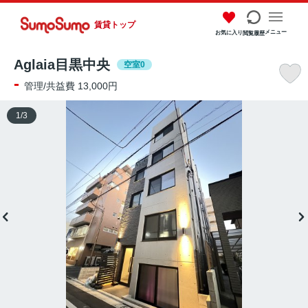
賃貸トップ
メニュー
お気に入り
閲覧履歴
Aglaia目黒中央
空室0
-
管理/共益費 13,000円
1
/
3