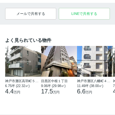
メールで共有する
LINEで共有する
よく見られている物件
神戸市灘区高羽町５丁目
目黒区中根１丁目
神戸市灘区八幡町４丁目
6.75坪 (22.32㎡)
9.06坪 (29.98㎡)
11.49坪 (38.00㎡)
7
4.4
17.5
6.6
万円
万円
万円