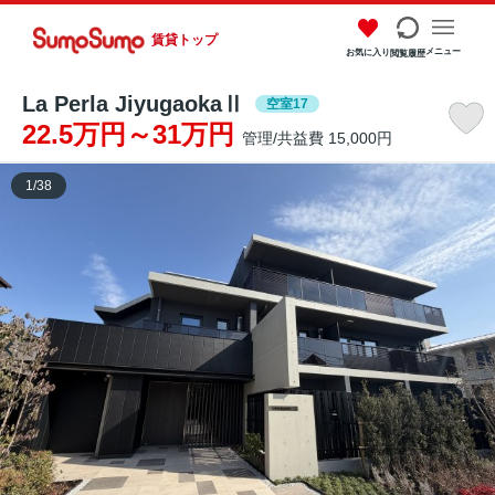
賃貸トップ
メニュー
お気に入り
閲覧履歴
La Perla JiyugaokaⅡ
空室17
22.5万円～31万円
管理/共益費 15,000円
1
/
38