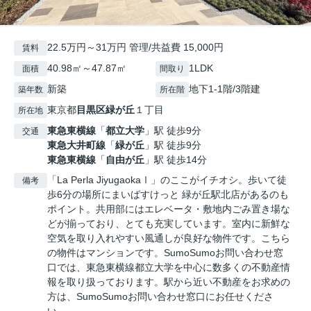
22.5万円～31万円 管理/共益費 15,000円
賃料
40.98㎡～47.87㎡
1LDK
面積
間取り
新築
地下1-1階/3階建
築年数
所在階
東京都
目黒区
緑が丘
１丁目
所在地
東急東横線
「
都立大学
」駅 徒歩9分
交通
東急大井町線
「
緑が丘
」駅 徒歩9分
東急東横線
「
自由が丘
」駅 徒歩14分
「La Perla JiyugaokaⅠ」のここがイチオシ。歩いて徒
備考
歩6分の場所にまいばすけっと 緑が丘駅北店があるのも
ポイント。共用部にはエレベータ・敷地内ごみ置き場な
どが揃っており、とても充実しています。室内に新鮮な
空気を取り入れやすい風通しが良好な物件です。こちら
の物件はマンションです。SumoSumoお問い合わせ窓
口では、東急東横線都立大学を中心に数多くの不動産情
報を取り扱っております。駅から近い不動産をお求めの
方は、SumoSumoお問い合わせ窓口にお任せくださ