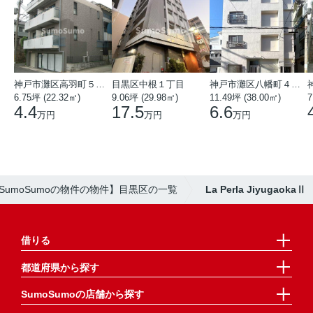
神戸市灘区高羽町５丁目
目黒区中根１丁目
神戸市灘区八幡町４丁目
6.75坪 (22.32㎡)
9.06坪 (29.98㎡)
11.49坪 (38.00㎡)
7
4.4
17.5
6.6
万円
万円
万円
SumoSumoの物件の物件】目黒区の一覧
La Perla JiyugaokaⅡ
借りる
都道府県から探す
SumoSumoの店舗から探す