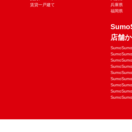
賃貸一戸建て
兵庫県
福岡県
Sumo
店舗
SumoSu
SumoSu
SumoSu
SumoSu
SumoSu
SumoSu
SumoSu
SumoSu
SumoSu