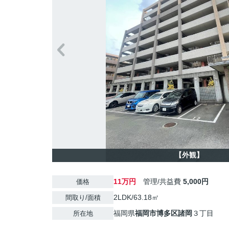
【外観】
11万円
管理/共益費
5,000円
価格
2LDK/63.18㎡
間取り/面積
福岡県
福岡市博多区
諸岡
３丁目
所在地