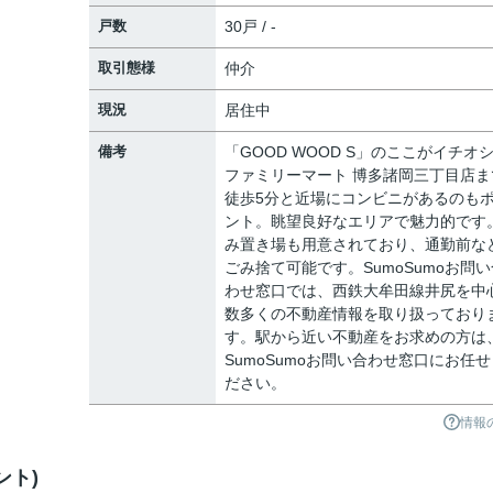
戸数
30戸 / -
取引態様
仲介
現況
居住中
備考
「GOOD WOOD S」のここがイチオ
ファミリーマート 博多諸岡三丁目店ま
徒歩5分と近場にコンビニがあるのも
ント。眺望良好なエリアで魅力的です
み置き場も用意されており、通勤前な
ごみ捨て可能です。SumoSumoお問い
わせ窓口では、西鉄大牟田線井尻を中
数多くの不動産情報を取り扱っており
す。駅から近い不動産をお求めの方は
SumoSumoお問い合わせ窓口にお任せ
ださい。
情報
ント)