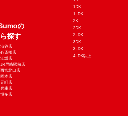
1DK
1LDK
2K
Sumoの
2DK
から探す
2LDK
3DK
mo渋谷店
3LDK
mo心斎橋店
4LDK以上
mo江坂店
moJR尼崎駅前店
mo西宮北口店
mo岡本店
mo元町店
mo兵庫店
mo博多店