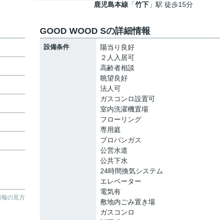
鹿児島本線
「
竹下
」駅 徒歩15分
GOOD WOOD Sの詳細情報
設備条件
陽当り良好
２人入居可
高齢者相談
眺望良好
法人可
ガスコンロ設置可
室内洗濯機置場
フローリング
専用庭
プロパンガス
公営水道
公共下水
24時間換気システム
エレベーター
電気有
情報の見方
敷地内ごみ置き場
ガスコンロ