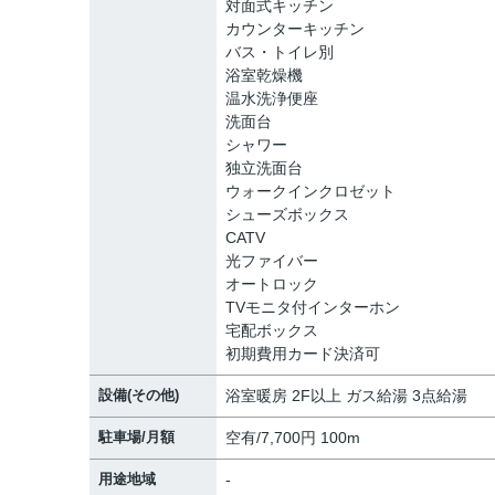
対面式キッチン
カウンターキッチン
バス・トイレ別
浴室乾燥機
温水洗浄便座
洗面台
シャワー
独立洗面台
ウォークインクロゼット
シューズボックス
CATV
光ファイバー
オートロック
TVモニタ付インターホン
宅配ボックス
初期費用カード決済可
設備(その他)
浴室暖房 2F以上 ガス給湯 3点給湯
駐車場/月額
空有/7,700円 100m
用途地域
-