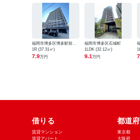
福岡市博多区博多駅前１丁目
福岡市博多区石城町
1R (37.31㎡)
1LDK (32.12㎡)
1
7.9
9.1
7
万円
万円
借りる
都道
賃貸マンション
東京都
賃貸アパート
大阪府