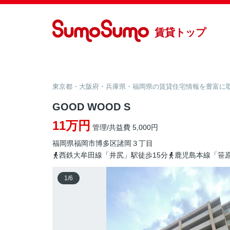
賃貸トップ
東京都・大阪府・兵庫県・福岡県の賃貸住宅情報を豊富に取り
GOOD WOOD S
11万円
管理/共益費 5,000円
福岡県
福岡市博多区
諸岡
３丁目
西鉄大牟田線「井尻」駅徒歩15分
鹿児島本線「笹原
1
/
6