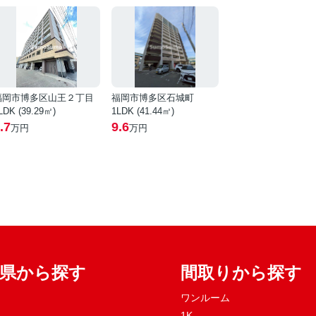
福岡市博多区山王２丁目
福岡市博多区石城町
LDK (39.29㎡)
1LDK (41.44㎡)
.7
9.6
万円
万円
府県から探す
間取りから探す
ワンルーム
1K