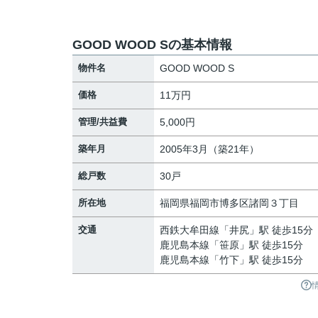
GOOD WOOD Sの基本情報
物件名
GOOD WOOD S
価格
11万円
管理/共益費
5,000円
築年月
2005年3月（築21年）
総戸数
30戸
所在地
福岡県
福岡市博多区
諸岡
３丁目
交通
西鉄大牟田線
「
井尻
」駅 徒歩15分
鹿児島本線
「
笹原
」駅 徒歩15分
鹿児島本線
「
竹下
」駅 徒歩15分