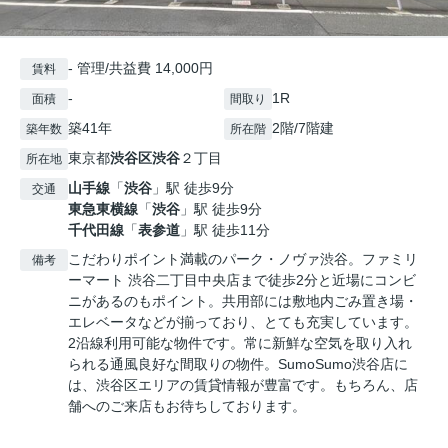
- 管理/共益費 14,000円
賃料
-
1R
面積
間取り
築41年
2階/7階建
築年数
所在階
東京都
渋谷区
渋谷
２丁目
所在地
山手線
「
渋谷
」駅 徒歩9分
交通
東急東横線
「
渋谷
」駅 徒歩9分
千代田線
「
表参道
」駅 徒歩11分
こだわりポイント満載のパーク・ノヴァ渋谷。ファミリ
備考
ーマート 渋谷二丁目中央店まで徒歩2分と近場にコンビ
ニがあるのもポイント。共用部には敷地内ごみ置き場・
エレベータなどが揃っており、とても充実しています。
2沿線利用可能な物件です。常に新鮮な空気を取り入れ
られる通風良好な間取りの物件。SumoSumo渋谷店に
は、渋谷区エリアの賃貸情報が豊富です。もちろん、店
舗へのご来店もお待ちしております。