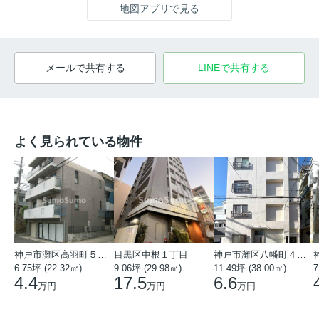
地図アプリで見る
メールで共有する
LINEで共有する
よく見られている物件
神戸市灘区高羽町５丁目
目黒区中根１丁目
神戸市灘区八幡町４丁目
6.75坪 (22.32㎡)
9.06坪 (29.98㎡)
11.49坪 (38.00㎡)
7
4.4
17.5
6.6
万円
万円
万円