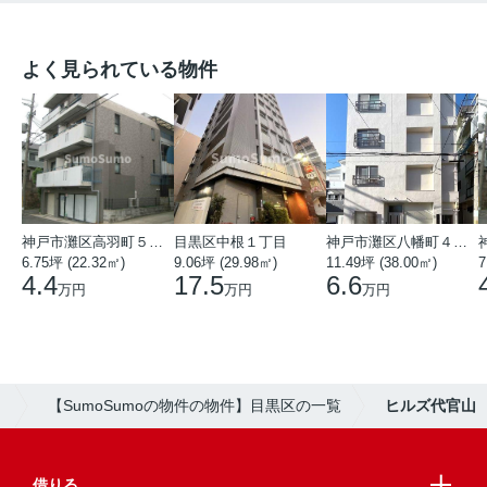
よく見られている物件
神戸市灘区高羽町５丁目
目黒区中根１丁目
神戸市灘区八幡町４丁目
6.75坪 (22.32㎡)
9.06坪 (29.98㎡)
11.49坪 (38.00㎡)
7
4.4
17.5
6.6
万円
万円
万円
）
【SumoSumoの物件の物件】目黒区の一覧
ヒルズ代官山
借りる