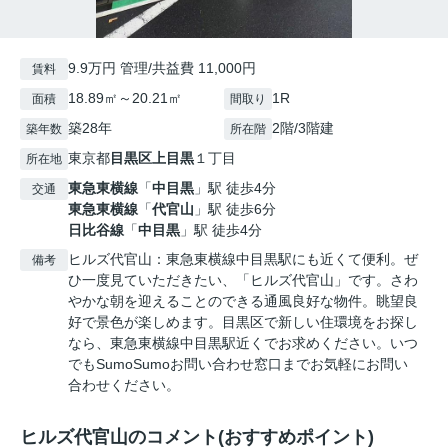
9.9万円 管理/共益費 11,000円
賃料
18.89㎡～20.21㎡
1R
面積
間取り
築28年
2階/3階建
築年数
所在階
東京都
目黒区
上目黒
１丁目
所在地
東急東横線
「
中目黒
」駅 徒歩4分
交通
東急東横線
「
代官山
」駅 徒歩6分
日比谷線
「
中目黒
」駅 徒歩4分
ヒルズ代官山：東急東横線中目黒駅にも近くて便利。ぜ
備考
ひ一度見ていただきたい、「ヒルズ代官山」です。さわ
やかな朝を迎えることのできる通風良好な物件。眺望良
好で景色が楽しめます。目黒区で新しい住環境をお探し
なら、東急東横線中目黒駅近くでお求めください。いつ
でもSumoSumoお問い合わせ窓口までお気軽にお問い
合わせください。
ヒルズ代官山のコメント(おすすめポイント)