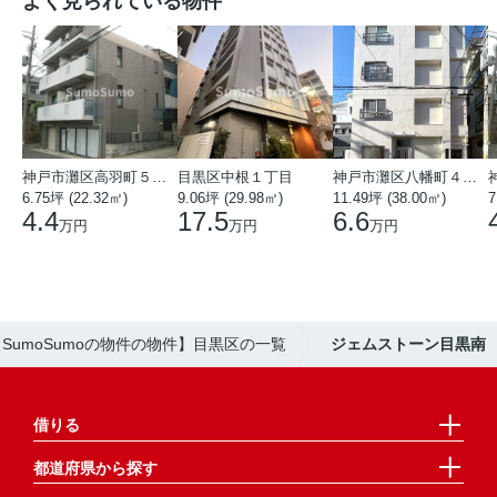
よく見られている物件
神戸市灘区高羽町５丁目
目黒区中根１丁目
神戸市灘区八幡町４丁目
6.75坪 (22.32㎡)
9.06坪 (29.98㎡)
11.49坪 (38.00㎡)
7
4.4
17.5
6.6
万円
万円
万円
【SumoSumoの物件の物件】目黒区の一覧
ジェムストーン目黒南
借りる
都道府県から探す