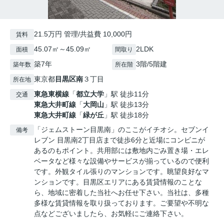
21.5万円 管理/共益費 10,000円
賃料
45.07㎡～45.09㎡
2LDK
面積
間取り
築7年
3階/5階建
築年数
所在階
東京都
目黒区
南
３丁目
所在地
東急東横線
「
都立大学
」駅 徒歩11分
交通
東急大井町線
「
大岡山
」駅 徒歩13分
東急大井町線
「
緑が丘
」駅 徒歩18分
「ジェムストーン目黒南」のここがイチオシ。セブンイ
備考
レブン 目黒南2丁目店まで徒歩6分と近場にコンビニが
あるのもポイント。共用部には敷地内ごみ置き場・エレ
ベータなど様々な設備やサービスが揃っているので便利
です。外観タイル張りのマンションです。眺望良好なマ
ンションです。目黒区エリアにある賃貸情報のことな
ら、地域に密着した当社へお任せ下さい。当社は、多種
多様な賃貸情報を取り扱っております。ご要望や不明な
点などございましたら、お気軽にご連絡下さい。