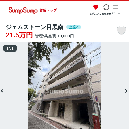
賃貸トップ
メニュー
お気に入り
閲覧履歴
ジェムストーン目黒南
空室2
21.5万円
管理/共益費 10,000円
1
/
31