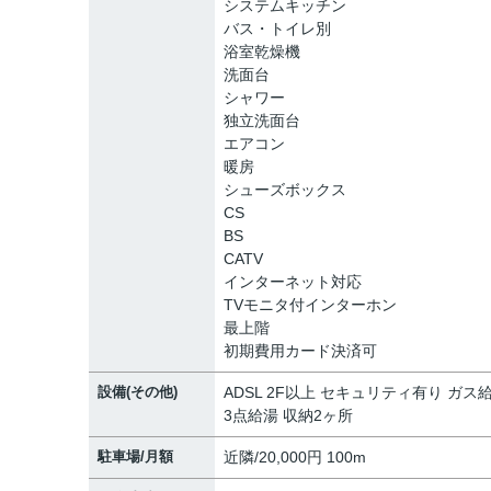
システムキッチン
バス・トイレ別
浴室乾燥機
洗面台
シャワー
独立洗面台
エアコン
暖房
シューズボックス
CS
BS
CATV
インターネット対応
TVモニタ付インターホン
最上階
初期費用カード決済可
設備(その他)
ADSL 2F以上 セキュリティ有り ガス
3点給湯 収納2ヶ所
駐車場/月額
近隣/20,000円 100m