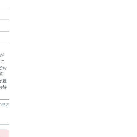
が
。こ
でお
店
が豊
お待
の見方