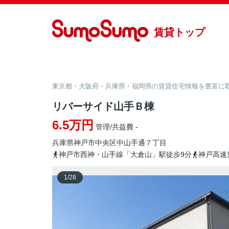
賃貸トップ
東京都・大阪府・兵庫県・福岡県の賃貸住宅情報を豊富に取り
リバーサイド山手Ｂ棟
6.5万円
管理/共益費 -
兵庫県
神戸市中央区
中山手通
７丁目
神戸市西神・山手線「大倉山」駅徒歩9分
神戸高速
1
/
28