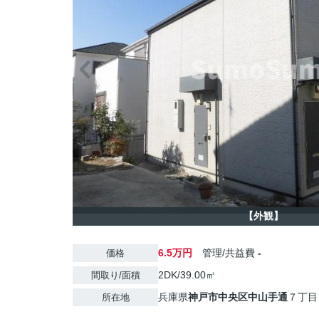
【外観】
6.5万円
管理/共益費
-
価格
2DK/39.00㎡
間取り/面積
兵庫県
神戸市中央区
中山手通
７丁目
所在地