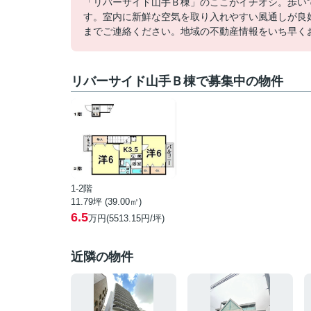
「リバーサイド山手Ｂ棟」のここがイチオシ。歩い
す。室内に新鮮な空気を取り入れやすい風通しが良
までご連絡ください。地域の不動産情報をいち早く
リバーサイド山手Ｂ棟で募集中の物件
1-2階
11.79坪 (39.00㎡)
6.5
万円(5513.15円/坪)
近隣の物件