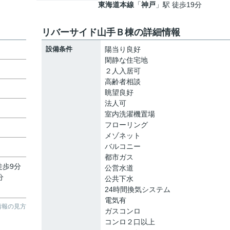
東海道本線
「
神戸
」駅 徒歩19分
リバーサイド山手Ｂ棟の詳細情報
設備条件
陽当り良好
閑静な住宅地
２人入居可
高齢者相談
眺望良好
法人可
室内洗濯機置場
フローリング
メゾネット
バルコニー
目
都市ガス
徒歩9分
公営水道
分
公共下水
24時間換気システム
電気有
情報の見方
ガスコンロ
コンロ２口以上