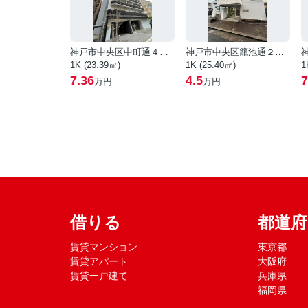
神戸市中央区中町通４丁目
神戸市中央区籠池通２丁目
1K (23.39㎡)
1K (25.40㎡)
1
7.36
4.5
7
万円
万円
借りる
都道
賃貸マンション
東京都
賃貸アパート
大阪府
賃貸一戸建て
兵庫県
福岡県