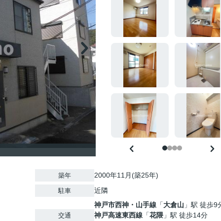
2000年11月(築25年)
築年
近隣
駐車
神戸市西神・山手線
「
大倉山
」駅 徒歩9
神戸高速東西線
「
花隈
」駅 徒歩14分
交通