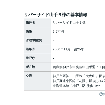
リバーサイド山手Ｂ棟の基本情報
物件名
リバーサイド山手Ｂ棟
価格
6.5万円
管理/共益費
-
築年月
2000年11月（築25年）
総戸数
-
所在地
兵庫県
神戸市中央区
中山手通
７丁
交通
神戸市西神・山手線
「
大倉山
」駅 
神戸高速東西線
「
花隈
」駅 徒歩14
東海道本線
「
神戸
」駅 徒歩19分