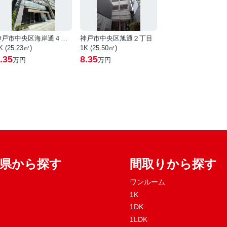
神戸市中央区海岸通４丁目
神戸市中央区旭通２丁目
K (25.23㎡)
1K (25.50㎡)
.35
8.35
万円
万円
府県から探す
間取りから探す
ワンルーム
1K
1DK
1LDK