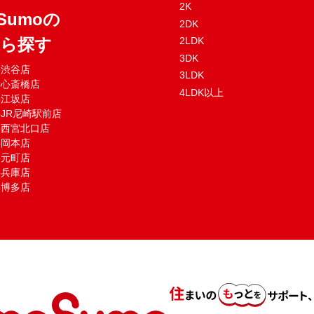
2K
Sumoの
2DK
から探す
2LDK
3DK
mo渋谷店
3LDK
mo心斎橋店
4LDK以上
mo江坂店
moJR尼崎駅前店
mo西宮北口店
mo岡本店
mo元町店
mo兵庫店
mo博多店