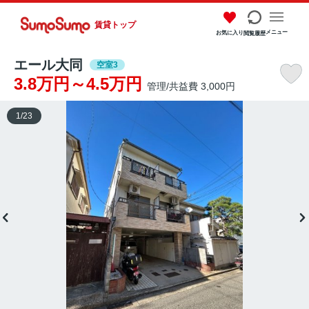
賃貸トップ
メニュー
お気に入り
閲覧履歴
エール大同
空室3
3.8万円～4.5万円
管理/共益費 3,000円
1
/
23