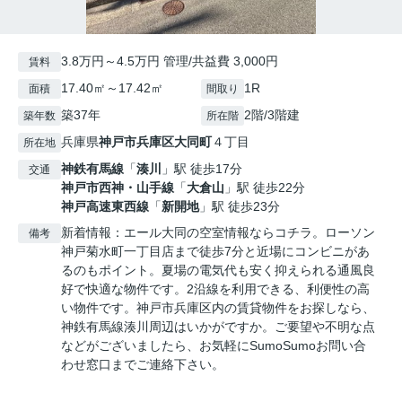
3.8万円～4.5万円 管理/共益費 3,000円
賃料
17.40㎡～17.42㎡
1R
面積
間取り
築37年
2階/3階建
築年数
所在階
兵庫県
神戸市兵庫区
大同町
４丁目
所在地
神鉄有馬線
「
湊川
」駅 徒歩17分
交通
神戸市西神・山手線
「
大倉山
」駅 徒歩22分
神戸高速東西線
「
新開地
」駅 徒歩23分
新着情報：エール大同の空室情報ならコチラ。ローソン
備考
神戸菊水町一丁目店まで徒歩7分と近場にコンビニがあ
るのもポイント。夏場の電気代も安く抑えられる通風良
好で快適な物件です。2沿線を利用できる、利便性の高
い物件です。神戸市兵庫区内の賃貸物件をお探しなら、
神鉄有馬線湊川周辺はいかがですか。ご要望や不明な点
などがございましたら、お気軽にSumoSumoお問い合
わせ窓口までご連絡下さい。