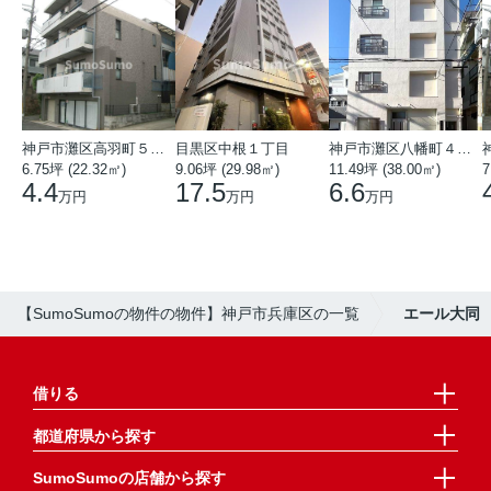
神戸市灘区高羽町５丁目
目黒区中根１丁目
神戸市灘区八幡町４丁目
6.75坪 (22.32㎡)
9.06坪 (29.98㎡)
11.49坪 (38.00㎡)
7
4.4
17.5
6.6
万円
万円
万円
【SumoSumoの物件の物件】神戸市兵庫区の一覧
エール大同
借りる
都道府県から探す
SumoSumoの店舗から探す