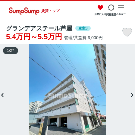
賃貸トップ
メニュー
お気に入り
閲覧履歴
グランデアステール芦屋
空室3
5.4万円～5.5万円
管理/共益費 6,000円
1
/
27