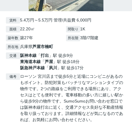
5.4万円～5.5万円 管理/共益費 6,000円
賃料
22.20㎡
1K
面積
間取り
築27年
3階/7階建
築年数
所在階
兵庫県
芦屋市
楠町
所在地
阪神本線
「
打出
」駅 徒歩9分
交通
東海道本線
「
芦屋
」駅 徒歩18分
阪急神戸本線
「
夙川
」駅 徒歩17分
ローソン 宮川店まで徒歩5分と近場にコンビニがあるの
備考
もポイント。防犯対策もバッチリなマンションタイプの
物件です。2つの路線をご利用できる場所にあり、アク
セスはとても便利です。電車移動の多い方に嬉しい駅か
ら徒歩9分の物件です。SumoSumoお問い合わせ窓口で
は阪神本線打出に近く、交通アクセス良好な不動産情報
を取り扱っております。詳細情報などが気になるのであ
れば、お気軽にお問い合わせください。