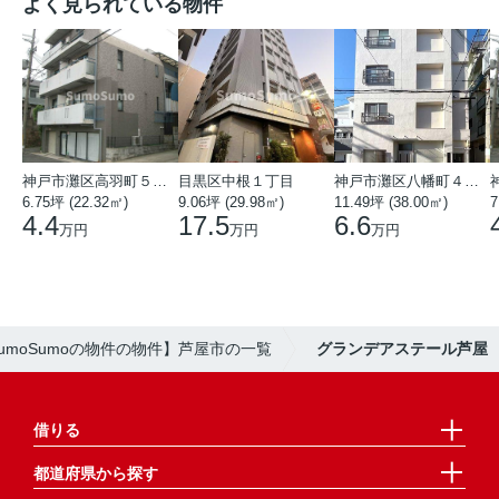
よく見られている物件
神戸市灘区高羽町５丁目
目黒区中根１丁目
神戸市灘区八幡町４丁目
6.75坪 (22.32㎡)
9.06坪 (29.98㎡)
11.49坪 (38.00㎡)
7
4.4
17.5
6.6
万円
万円
万円
umoSumoの物件の物件】芦屋市の一覧
グランデアステール芦屋
借りる
都道府県から探す