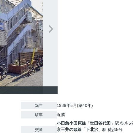
1986年5月(築40年)
築年
近隣
駐車
小田急小田原線
「
世田谷代田
」駅 徒歩5
京王井の頭線
「
下北沢
」駅 徒歩5分
交通