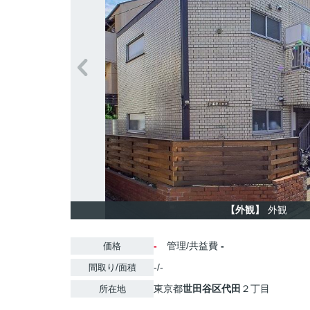
【外観】
外観
-
管理/共益費
-
価格
-/-
間取り/面積
東京都
世田谷区
代田
２丁目
所在地