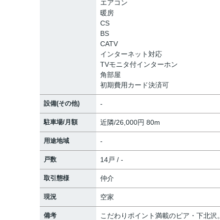
エアコン
暖房
CS
BS
CATV
インターネット対応
TVモニタ付インターホン
角部屋
初期費用カード決済可
設備(その他)
-
駐車場/月額
近隣/26,000円 80m
用途地域
-
戸数
14戸 / -
取引態様
仲介
現況
空家
備考
こだわりポイント満載のピア・下北沢