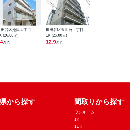
世田谷区池尻４丁目
世田谷区玉川台１丁目
K (26.68㎡)
1K (25.88㎡)
4
12.9
万円
万円
府県から探す
間取りから探す
ワンルーム
1K
1DK