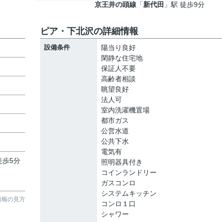
京王井の頭線
「
新代田
」駅 徒歩9分
ピア・下北沢の詳細情報
設備条件
陽当り良好
閑静な住宅地
保証人不要
高齢者相談
眺望良好
法人可
室内洗濯機置場
都市ガス
公営水道
公共下水
電気有
徒歩5分
照明器具付き
コインランドリー
ガスコンロ
システムキッチン
情報の見方
コンロ１口
シャワー