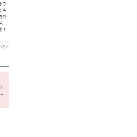
分で
でも
物件
ん
意！
の見方
お
に