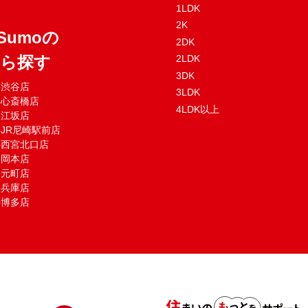
1LDK
2K
Sumoの
2DK
から探す
2LDK
3DK
mo渋谷店
3LDK
mo心斎橋店
4LDK以上
mo江坂店
moJR尼崎駅前店
mo西宮北口店
mo岡本店
mo元町店
mo兵庫店
mo博多店