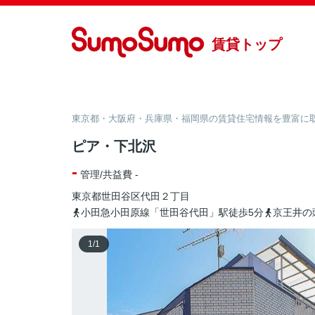
賃貸トップ
東京都・大阪府・兵庫県・福岡県の賃貸住宅情報を豊富に取り
ピア・下北沢
-
管理/共益費 -
東京都
世田谷区
代田
２丁目
小田急小田原線「世田谷代田」駅徒歩5分
京王井の
1
/
1