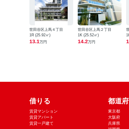
世田谷区上馬４丁目
世田谷区上馬２丁目
1R (25.92㎡)
1K (25.52㎡)
1
13.1
14.2
1
万円
万円
借りる
都道
賃貸マンション
東京都
賃貸アパート
大阪府
賃貸一戸建て
兵庫県