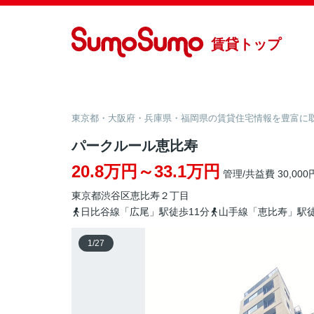
賃貸トップ
東京都・大阪府・兵庫県・福岡県の賃貸住宅情報を豊富に取り
パークルール恵比寿
20.8万円～33.1万円
管理/共益費 30,000
東京都
渋谷区
恵比寿
２丁目
日比谷線「広尾」駅徒歩11分
山手線「恵比寿」駅徒
1
/
27