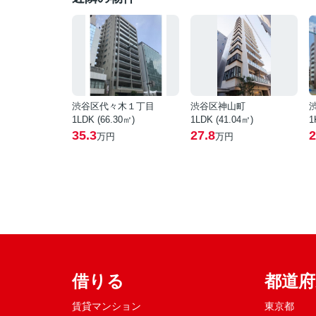
渋谷区代々木１丁目
渋谷区神山町
1LDK (66.30㎡)
1LDK (41.04㎡)
1
35.3
27.8
2
万円
万円
借りる
都道
賃貸マンション
東京都