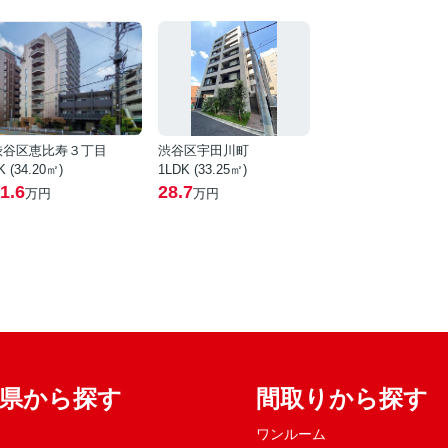
渋谷区恵比寿３丁目
渋谷区宇田川町
K (34.20㎡)
1LDK (33.25㎡)
1.6
28.7
万円
万円
府県から探す
間取りから探す
ワンルーム