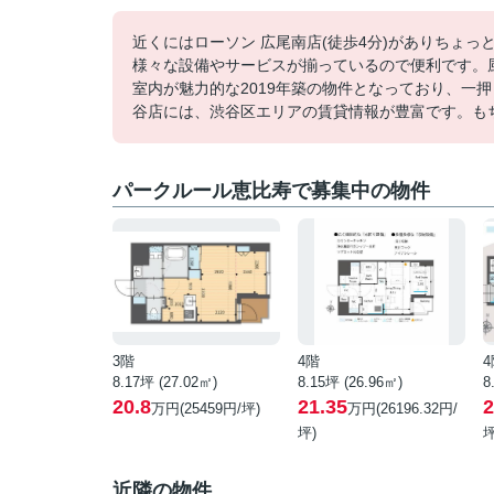
近くにはローソン 広尾南店(徒歩4分)がありちょ
様々な設備やサービスが揃っているので便利です。
室内が魅力的な2019年築の物件となっており、一押
谷店には、渋谷区エリアの賃貸情報が豊富です。も
パークルール恵比寿で募集中の物件
3階
4階
4
8.17坪 (27.02㎡)
8.15坪 (26.96㎡)
8
20.8
21.35
2
万円(25459円/坪)
万円(26196.32円/
坪)
坪
近隣の物件