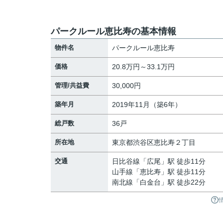
パークルール恵比寿の基本情報
物件名
パークルール恵比寿
価格
20.8万円～33.1万円
管理/共益費
30,000円
築年月
2019年11月（築6年）
総戸数
36戸
所在地
東京都
渋谷区
恵比寿
２丁目
交通
日比谷線
「
広尾
」駅 徒歩11分
山手線
「
恵比寿
」駅 徒歩11分
南北線
「
白金台
」駅 徒歩22分