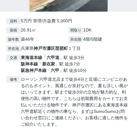
5万円 管理/共益費 5,000円
賃料
26.91㎡
1DK
面積
間取り
築46年
4階/5階建
築年数
所在階
兵庫県
神戸市灘区
琵琶町
１丁目
所在地
東海道本線
「
六甲道
」駅 徒歩3分
交通
阪神本線
「
新在家
」駅 徒歩7分
阪急神戸本線
「
六甲
」駅 徒歩10分
ローソン 六甲道北店まで徒歩4分と近場にコンビニがあ
備考
るのもポイント。風通しが良好なので、夏も涼しい風が
はいってきます。駅まで徒歩3分の立地が魅力的な、利
便性の高い物件です。こちらは初期費用をカードでお支
払いいただける物件です。神戸市灘区にある東海道本線
六甲道駅近くの物件の事なら、まずはSumoSumoお問
い合わせ窓口にご連絡ください。お客様に適した物件を
ご紹介いたします。