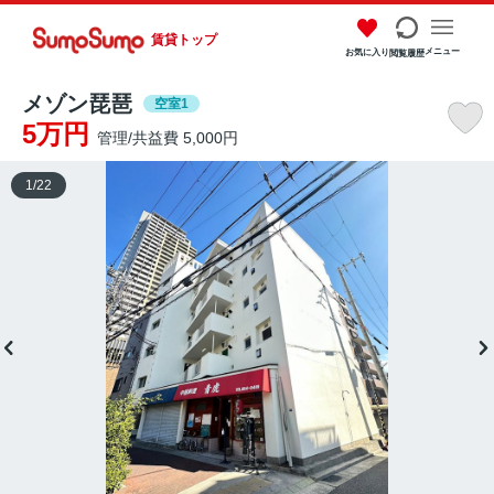
賃貸トップ
メニュー
お気に入り
閲覧履歴
メゾン琵琶
空室1
5万円
管理/共益費 5,000円
1
/
22