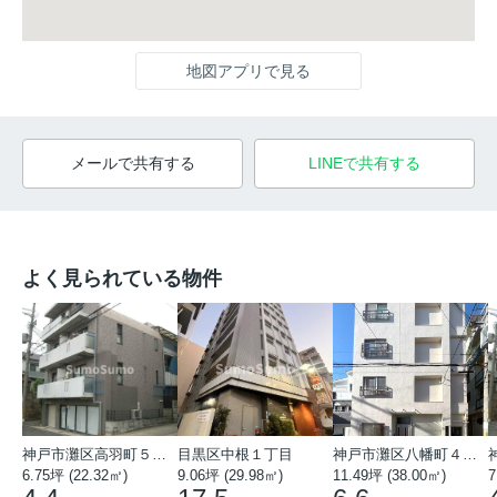
地図アプリで見る
メールで共有する
LINEで共有する
よく見られている物件
神戸市灘区高羽町５丁目
目黒区中根１丁目
神戸市灘区八幡町４丁目
6.75坪 (22.32㎡)
9.06坪 (29.98㎡)
11.49坪 (38.00㎡)
7