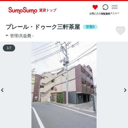
賃貸トップ
メニュー
お気に入り
閲覧履歴
プレール・ドゥーク三軒茶屋
空室0
-
管理/共益費 -
1
/
7