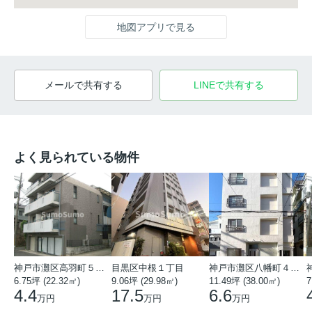
地図アプリで見る
メールで共有する
LINEで共有する
よく見られている物件
神戸市灘区高羽町５丁目
目黒区中根１丁目
神戸市灘区八幡町４丁目
6.75坪 (22.32㎡)
9.06坪 (29.98㎡)
11.49坪 (38.00㎡)
7
4.4
17.5
6.6
万円
万円
万円