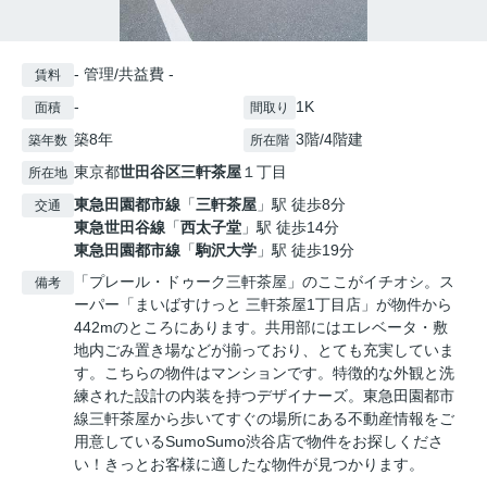
- 管理/共益費 -
賃料
-
1K
面積
間取り
築8年
3階/4階建
築年数
所在階
東京都
世田谷区
三軒茶屋
１丁目
所在地
東急田園都市線
「
三軒茶屋
」駅 徒歩8分
交通
東急世田谷線
「
西太子堂
」駅 徒歩14分
東急田園都市線
「
駒沢大学
」駅 徒歩19分
「プレール・ドゥーク三軒茶屋」のここがイチオシ。ス
備考
ーパー「まいばすけっと 三軒茶屋1丁目店」が物件から
442mのところにあります。共用部にはエレベータ・敷
地内ごみ置き場などが揃っており、とても充実していま
す。こちらの物件はマンションです。特徴的な外観と洗
練された設計の内装を持つデザイナーズ。東急田園都市
線三軒茶屋から歩いてすぐの場所にある不動産情報をご
用意しているSumoSumo渋谷店で物件をお探しくださ
い！きっとお客様に適したな物件が見つかります。