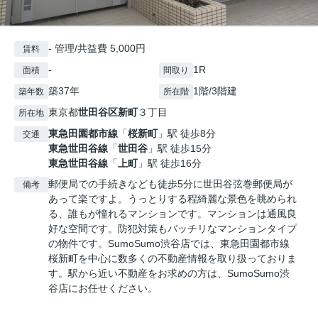
- 管理/共益費 5,000円
賃料
-
1R
面積
間取り
築37年
1階/3階建
築年数
所在階
東京都
世田谷区
新町
３丁目
所在地
東急田園都市線
「
桜新町
」駅 徒歩8分
交通
東急世田谷線
「
世田谷
」駅 徒歩15分
東急世田谷線
「
上町
」駅 徒歩16分
郵便局での手続きなども徒歩5分に世田谷弦巻郵便局が
備考
あって楽ですよ。うっとりする程綺麗な景色を眺められ
る、誰もが憧れるマンションです。マンションは通風良
好な空間です。防犯対策もバッチリなマンションタイプ
の物件です。SumoSumo渋谷店では、東急田園都市線
桜新町を中心に数多くの不動産情報を取り扱っておりま
す。駅から近い不動産をお求めの方は、SumoSumo渋
谷店にお任せください。