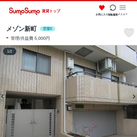
賃貸トップ
メニュー
お気に入り
閲覧履歴
メゾン新町
空室0
-
管理/共益費 5,000円
1
/
2