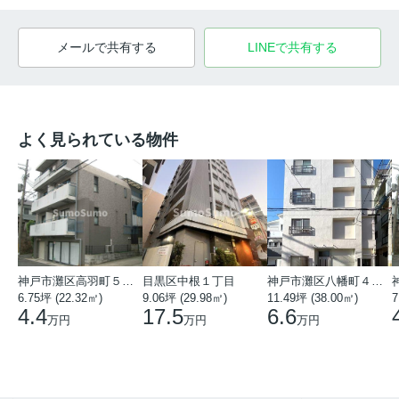
メールで共有する
LINEで共有する
よく見られている物件
神戸市灘区高羽町５丁目
目黒区中根１丁目
神戸市灘区八幡町４丁目
6.75坪 (22.32㎡)
9.06坪 (29.98㎡)
11.49坪 (38.00㎡)
7
4.4
17.5
6.6
万円
万円
万円