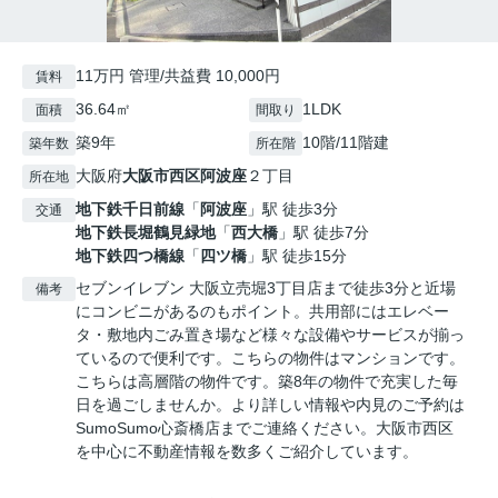
11万円 管理/共益費 10,000円
賃料
36.64㎡
1LDK
面積
間取り
築9年
10階/11階建
築年数
所在階
大阪府
大阪市西区
阿波座
２丁目
所在地
地下鉄千日前線
「
阿波座
」駅 徒歩3分
交通
地下鉄長堀鶴見緑地
「
西大橋
」駅 徒歩7分
地下鉄四つ橋線
「
四ツ橋
」駅 徒歩15分
セブンイレブン 大阪立売堀3丁目店まで徒歩3分と近場
備考
にコンビニがあるのもポイント。共用部にはエレベー
タ・敷地内ごみ置き場など様々な設備やサービスが揃っ
ているので便利です。こちらの物件はマンションです。
こちらは高層階の物件です。築8年の物件で充実した毎
日を過ごしませんか。より詳しい情報や内見のご予約は
SumoSumo心斎橋店までご連絡ください。大阪市西区
を中心に不動産情報を数多くご紹介しています。