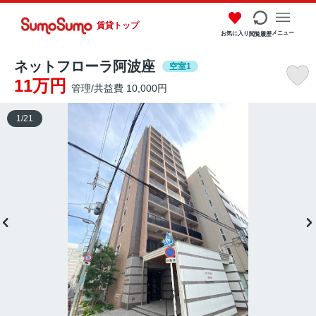
賃貸トップ
メニュー
お気に入り
閲覧履歴
ネットフローラ阿波座
空室1
11万円
管理/共益費 10,000円
1
/
21