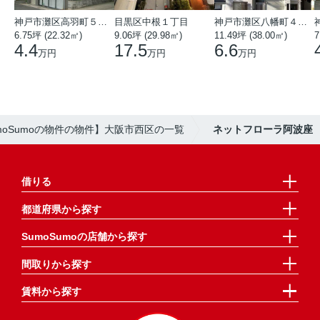
神戸市灘区高羽町５丁目
目黒区中根１丁目
神戸市灘区八幡町４丁目
6.75坪 (22.32㎡)
9.06坪 (29.98㎡)
11.49坪 (38.00㎡)
7
4.4
17.5
6.6
万円
万円
万円
moSumoの物件の物件】大阪市西区の一覧
ネットフローラ阿波座
借りる
都道府県から探す
SumoSumoの店舗から探す
間取りから探す
賃料から探す