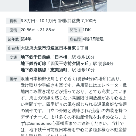
6.8万円～10.1万円 管理/共益費 7,100円
賃料
20.86㎡～31.88㎡
1DK
面積
間取り
築4年
4階/15階建
築年数
所在階
大阪府
大阪市浪速区
日本橋東
２丁目
所在地
地下鉄千日前線
「
日本橋
」駅 徒歩10分
交通
地下鉄谷町線
「
四天王寺前夕陽ヶ丘
」駅 徒歩9分
地下鉄堺筋線
「
恵美須町
」駅 徒歩10分
浪速日本橋郵便局もすぐ近く(徒歩4分)の場所にあり、
備考
受け取りや手続きも楽です。共用部にはエレベータ・敷
地内ごみ置き場などが揃っており、とても充実していま
す。周囲の視線を感じない高層階は開放感があり心地よ
い空間です。四季折々の風を感じられる通風良好な快適
の物件です。目立つ外観と洗練された設計の内装を持つ
デザイナーズ。より多くの不動産情報をお求めなら、ま
ずはSumoSumo心斎橋店までご連絡ください。当社で
は、地下鉄千日前線日本橋を中心に多種多様な不動産情