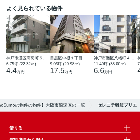
よく見られている物件
神戸市灘区高羽町５丁目
目黒区中根１丁目
神戸市灘区八幡町４丁目
6.75坪 (22.32㎡)
9.06坪 (29.98㎡)
11.49坪 (38.00㎡)
7
4.4
17.5
6.6
万円
万円
万円
moSumoの物件の物件】大阪市浪速区の一覧
セレニテ難波プリエ
借りる
都道府県から探す