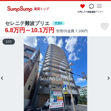
賃貸トップ
メニュー
お気に入り
閲覧履歴
セレニテ難波プリエ
空室8
6.8万円～10.1万円
管理/共益費 7,100円
1
/
15