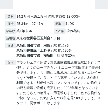
14.2万円～15.1万円 管理/共益費 12,000円
賃料
25.34㎡～27.47㎡
1LDK
面積
間取り
築1年未満
2階/4階建
築年数
所在階
東京都
世田谷区
玉川台
１丁目
所在地
東急田園都市線
「
用賀
」駅 徒歩7分
交通
東急大井町線
「
上野毛
」駅 徒歩20分
東急田園都市線
「
桜新町
」駅 徒歩20分
ブランシエスタ用賀：東急田園都市線用賀駅にも近くて
備考
便利。近くのコープみらい ミニコープ瀬田店まで徒歩6
分で行けます。共用部には敷地内ごみ置き場・エレベー
タなどが揃っており、とても充実しています。2沿線を
利用できる、利便性の高いマンションです。この物件は
内観も綺麗で設備も充実した、2025年築となっていま
す。たくさんの物件をご用意致しました。色々な物件を
ご覧になって、お気に入りの物件を見つけましょう。ス
タッフ一同サポート致します。