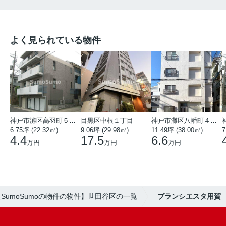
よく見られている物件
神戸市灘区高羽町５丁目
目黒区中根１丁目
神戸市灘区八幡町４丁目
6.75坪 (22.32㎡)
9.06坪 (29.98㎡)
11.49坪 (38.00㎡)
7
4.4
17.5
6.6
万円
万円
万円
【SumoSumoの物件の物件】世田谷区の一覧
ブランシエスタ用賀