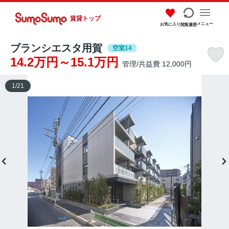
賃貸トップ
メニュー
お気に入り
閲覧履歴
ブランシエスタ用賀
空室14
14.2万円～15.1万円
管理/共益費 12,000円
1
/
21