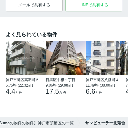
メールで共有する
LINEで共有する
よく見られている物件
神戸市灘区高羽町５丁目
目黒区中根１丁目
神戸市灘区八幡町４丁目
6.75坪 (22.32㎡)
9.06坪 (29.98㎡)
11.49坪 (38.00㎡)
7
4.4
17.5
6.6
万円
万円
万円
oSumoの物件の物件】神戸市須磨区の一覧
サンビューラー北落合