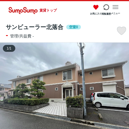
賃貸トップ
メニュー
お気に入り
閲覧履歴
サンビューラー北落合
空室0
-
管理/共益費 -
1
/
1