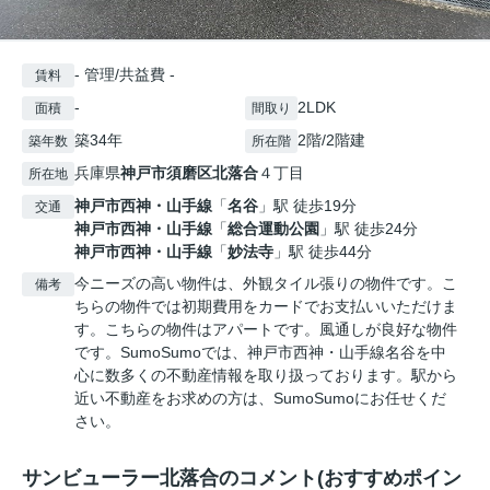
- 管理/共益費 -
賃料
-
2LDK
面積
間取り
築34年
2階/2階建
築年数
所在階
兵庫県
神戸市須磨区
北落合
４丁目
所在地
神戸市西神・山手線
「
名谷
」駅 徒歩19分
交通
神戸市西神・山手線
「
総合運動公園
」駅 徒歩24分
神戸市西神・山手線
「
妙法寺
」駅 徒歩44分
今ニーズの高い物件は、外観タイル張りの物件です。こ
備考
ちらの物件では初期費用をカードでお支払いいただけま
す。こちらの物件はアパートです。風通しが良好な物件
です。SumoSumoでは、神戸市西神・山手線名谷を中
心に数多くの不動産情報を取り扱っております。駅から
近い不動産をお求めの方は、SumoSumoにお任せくだ
さい。
サンビューラー北落合のコメント(おすすめポイン