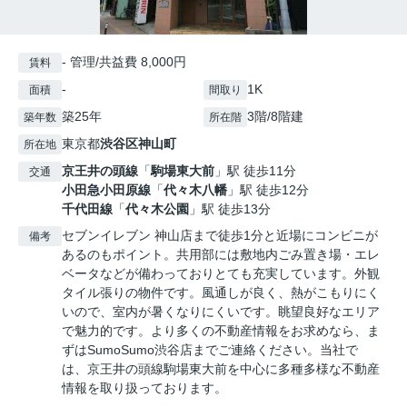
- 管理/共益費 8,000円
賃料
-
1K
面積
間取り
築25年
3階/8階建
築年数
所在階
東京都
渋谷区
神山町
所在地
京王井の頭線
「
駒場東大前
」駅 徒歩11分
交通
小田急小田原線
「
代々木八幡
」駅 徒歩12分
千代田線
「
代々木公園
」駅 徒歩13分
セブンイレブン 神山店まで徒歩1分と近場にコンビニが
備考
あるのもポイント。共用部には敷地内ごみ置き場・エレ
ベータなどが備わっておりとても充実しています。外観
タイル張りの物件です。風通しが良く、熱がこもりにく
いので、室内が暑くなりにくいです。眺望良好なエリア
で魅力的です。より多くの不動産情報をお求めなら、ま
ずはSumoSumo渋谷店までご連絡ください。当社で
は、京王井の頭線駒場東大前を中心に多種多様な不動産
情報を取り扱っております。