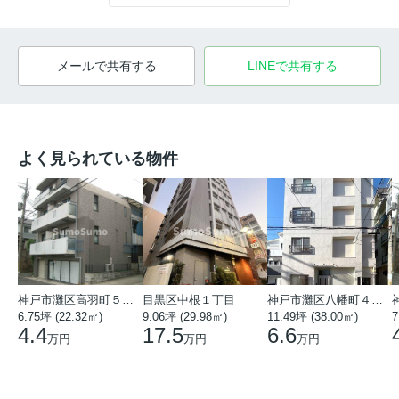
メールで共有する
LINEで共有する
よく見られている物件
神戸市灘区高羽町５丁目
目黒区中根１丁目
神戸市灘区八幡町４丁目
6.75坪 (22.32㎡)
9.06坪 (29.98㎡)
11.49坪 (38.00㎡)
7
4.4
17.5
6.6
万円
万円
万円