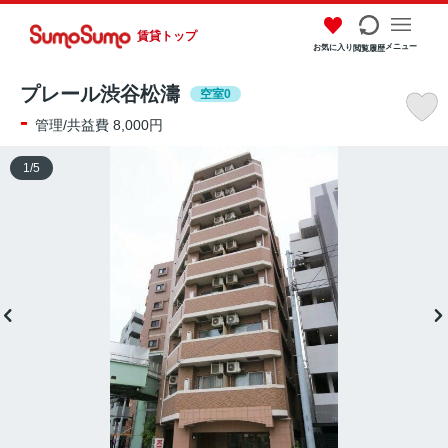
賃貸トップ
メニュー
お気に入り
閲覧履歴
プレール渋谷松濤
空室0
-
管理/共益費 8,000円
1
/
5