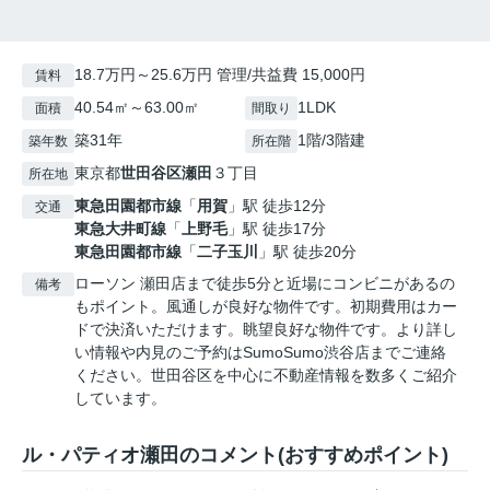
18.7万円～25.6万円 管理/共益費 15,000円
賃料
40.54㎡～63.00㎡
1LDK
面積
間取り
築31年
1階/3階建
築年数
所在階
東京都
世田谷区
瀬田
３丁目
所在地
東急田園都市線
「
用賀
」駅 徒歩12分
交通
東急大井町線
「
上野毛
」駅 徒歩17分
東急田園都市線
「
二子玉川
」駅 徒歩20分
ローソン 瀬田店まで徒歩5分と近場にコンビニがあるの
備考
もポイント。風通しが良好な物件です。初期費用はカー
ドで決済いただけます。眺望良好な物件です。より詳し
い情報や内見のご予約はSumoSumo渋谷店までご連絡
ください。世田谷区を中心に不動産情報を数多くご紹介
しています。
ル・パティオ瀬田のコメント(おすすめポイント)