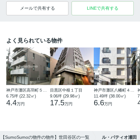
メールで共有する
LINEで共有する
よく見られている物件
神戸市灘区高羽町５丁目
目黒区中根１丁目
神戸市灘区八幡町４丁目
6.75坪 (22.32㎡)
9.06坪 (29.98㎡)
11.49坪 (38.00㎡)
7
4.4
17.5
6.6
万円
万円
万円
【SumoSumoの物件の物件】世田谷区の一覧
ル・パティオ瀬田