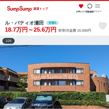
賃貸トップ
メニュー
お気に入り
閲覧履歴
ル・パティオ瀬田
空室5
18.7万円～25.6万円
管理/共益費 15,000円
1
/
28